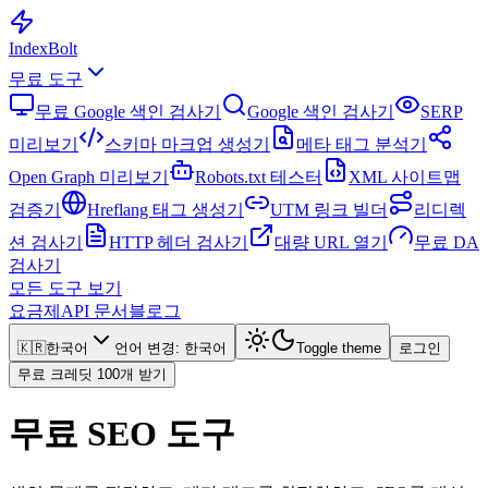
Index
Bolt
무료 도구
무료 Google 색인 검사기
Google 색인 검사기
SERP
미리보기
스키마 마크업 생성기
메타 태그 분석기
Open Graph 미리보기
Robots.txt 테스터
XML 사이트맵
검증기
Hreflang 태그 생성기
UTM 링크 빌더
리디렉
션 검사기
HTTP 헤더 검사기
대량 URL 열기
무료 DA
검사기
모든 도구 보기
요금제
API 문서
블로그
🇰🇷
한국어
언어 변경
:
한국어
Toggle theme
로그인
무료 크레딧 100개 받기
무료 SEO 도구