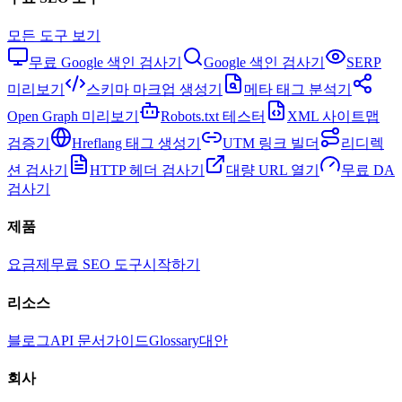
모든 도구 보기
무료 Google 색인 검사기
Google 색인 검사기
SERP
미리보기
스키마 마크업 생성기
메타 태그 분석기
Open Graph 미리보기
Robots.txt 테스터
XML 사이트맵
검증기
Hreflang 태그 생성기
UTM 링크 빌더
리디렉
션 검사기
HTTP 헤더 검사기
대량 URL 열기
무료 DA
검사기
제품
요금제
무료 SEO 도구
시작하기
리소스
블로그
API 문서
가이드
Glossary
대안
회사