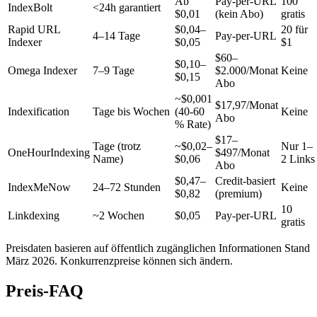
Ab
Pay-per-URL
100
IndexBolt
<24h garantiert
$0,01
(kein Abo)
gratis
Rapid URL
$0,04–
20 für
4–14 Tage
Pay-per-URL
Indexer
$0,05
$1
$60–
$0,10–
Omega Indexer
7–9 Tage
$2.000/Monat
Keine
$0,15
Abo
~$0,001
$17,97/Monat
Indexification
Tage bis Wochen
(40-60
Keine
Abo
% Rate)
$17–
Tage (trotz
~$0,02–
Nur 1–
OneHourIndexing
$497/Monat
Name)
$0,06
2 Links
Abo
$0,47–
Credit-basiert
IndexMeNow
24–72 Stunden
Keine
$0,82
(premium)
10
Linkdexing
~2 Wochen
$0,05
Pay-per-URL
gratis
Preisdaten basieren auf öffentlich zugänglichen Informationen Stand
März 2026. Konkurrenzpreise können sich ändern.
Preis-FAQ