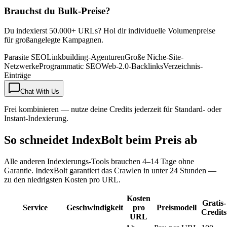
Brauchst du Bulk-Preise?
Du indexierst 50.000+ URLs? Hol dir individuelle Volumenpreise
für großangelegte Kampagnen.
Parasite SEO
Linkbuilding-Agenturen
Große Niche-Site-
Netzwerke
Programmatic SEO
Web-2.0-Backlinks
Verzeichnis-
Einträge
Chat With Us
Frei kombinieren — nutze deine Credits jederzeit für Standard- oder
Instant-Indexierung.
So schneidet IndexBolt beim Preis ab
Alle anderen Indexierungs-Tools brauchen 4–14 Tage ohne
Garantie. IndexBolt garantiert das Crawlen in unter 24 Stunden —
zu den niedrigsten Kosten pro URL.
Kosten
Gratis-
Service
Geschwindigkeit
pro
Preismodell
Credits
URL