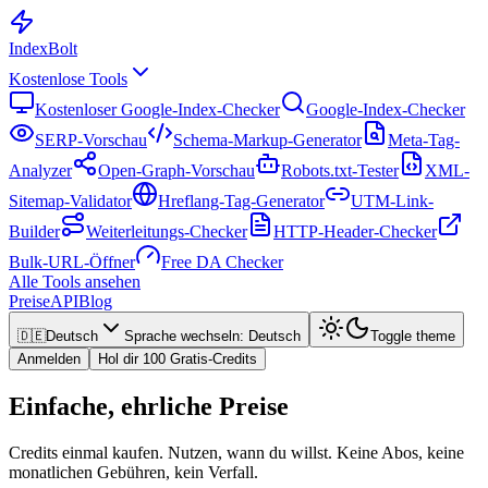
Index
Bolt
Kostenlose Tools
Kostenloser Google-Index-Checker
Google-Index-Checker
SERP-Vorschau
Schema-Markup-Generator
Meta-Tag-
Analyzer
Open-Graph-Vorschau
Robots.txt-Tester
XML-
Sitemap-Validator
Hreflang-Tag-Generator
UTM-Link-
Builder
Weiterleitungs-Checker
HTTP-Header-Checker
Bulk-URL-Öffner
Free DA Checker
Alle Tools ansehen
Preise
API
Blog
🇩🇪
Deutsch
Sprache wechseln
:
Deutsch
Toggle theme
Anmelden
Hol dir 100 Gratis-Credits
Einfache, ehrliche Preise
Credits einmal kaufen. Nutzen, wann du willst. Keine Abos, keine
monatlichen Gebühren, kein Verfall.