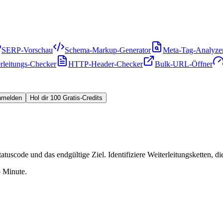
SERP-Vorschau
Schema-Markup-Generator
Meta-Tag-Analyze
rleitungs-Checker
HTTP-Header-Checker
Bulk-URL-Öffner
nmelden
Hol dir 100 Gratis-Credits
atuscode und das endgültige Ziel. Identifiziere Weiterleitungsketten, 
o Minute.