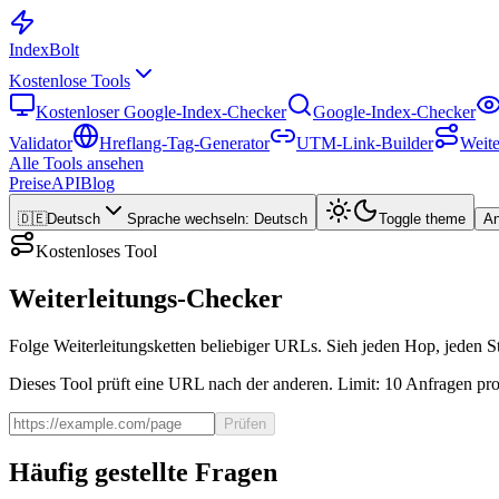
Index
Bolt
Kostenlose Tools
Kostenloser Google-Index-Checker
Google-Index-Checker
Validator
Hreflang-Tag-Generator
UTM-Link-Builder
Weite
Alle Tools ansehen
Preise
API
Blog
🇩🇪
Deutsch
Sprache wechseln
:
Deutsch
Toggle theme
A
Kostenloses Tool
Weiterleitungs-Checker
Folge Weiterleitungsketten beliebiger URLs. Sieh jeden Hop, jeden St
Dieses Tool prüft eine URL nach der anderen. Limit: 10 Anfragen pr
Prüfen
Häufig gestellte Fragen