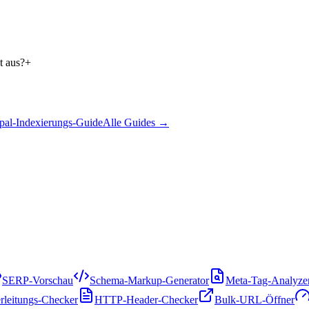
t aus?
+
pal-Indexierungs-Guide
Alle Guides
→
SERP-Vorschau
Schema-Markup-Generator
Meta-Tag-Analyze
rleitungs-Checker
HTTP-Header-Checker
Bulk-URL-Öffner