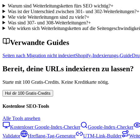
Warum sind Weiterleitungsketten fürs SEO wichtig?
+
Was ist der Unterschied zwischen 301- und 302-Weiterleitungen?
+
Wie viele Weiterleitungen sind zu viele?
+
Was sind 307- und 308-Weiterleitungen?
+
Wie wirken sich Weiterleitungsketten auf die Seitengeschwindigkei
Verwandte Guides
Seiten nach Migration nicht indexiert
Shopify-Indexierungs-Guide
Dru
Bereit, deine URLs indexieren zu lassen?
Starte mit 100 Gratis-Credits. Keine Kreditkarte nötig.
Hol dir 100 Gratis-Credits
Kostenlose SEO-Tools
Alle Tools ansehen
Kostenloser Google-Index-Checker
Google-Index-Checker
Validator
Hreflang-Tag-Generator
UTM-Link-Builder
Weite