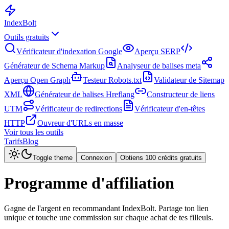
Index
Bolt
Outils gratuits
Vérificateur d'indexation Google
Aperçu SERP
Générateur de Schema Markup
Analyseur de balises meta
Aperçu Open Graph
Testeur Robots.txt
Validateur de Sitemap
XML
Générateur de balises Hreflang
Constructeur de liens
UTM
Vérificateur de redirections
Vérificateur d'en-têtes
HTTP
Ouvreur d'URLs en masse
Voir tous les outils
Tarifs
Blog
Toggle theme
Connexion
Obtiens 100 crédits gratuits
Programme d'affiliation
Gagne de l'argent en recommandant IndexBolt. Partage ton lien
unique et touche une commission sur chaque achat de tes filleuls.