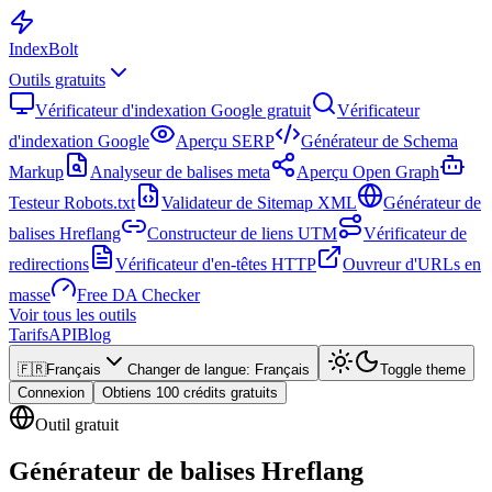
Index
Bolt
Outils gratuits
Vérificateur d'indexation Google gratuit
Vérificateur
d'indexation Google
Aperçu SERP
Générateur de Schema
Markup
Analyseur de balises meta
Aperçu Open Graph
Testeur Robots.txt
Validateur de Sitemap XML
Générateur de
balises Hreflang
Constructeur de liens UTM
Vérificateur de
redirections
Vérificateur d'en-têtes HTTP
Ouvreur d'URLs en
masse
Free DA Checker
Voir tous les outils
Tarifs
API
Blog
🇫🇷
Français
Changer de langue
:
Français
Toggle theme
Connexion
Obtiens 100 crédits gratuits
Outil gratuit
Générateur de balises Hreflang