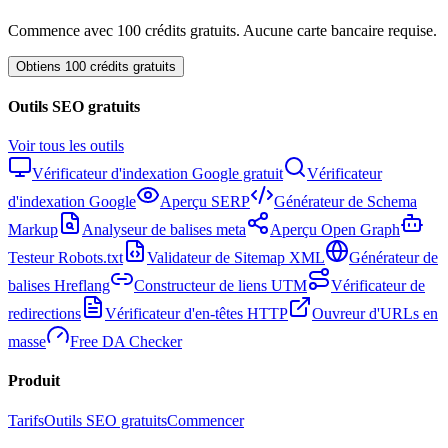
Commence avec 100 crédits gratuits. Aucune carte bancaire requise.
Obtiens 100 crédits gratuits
Outils SEO gratuits
Voir tous les outils
Vérificateur d'indexation Google gratuit
Vérificateur
d'indexation Google
Aperçu SERP
Générateur de Schema
Markup
Analyseur de balises meta
Aperçu Open Graph
Testeur Robots.txt
Validateur de Sitemap XML
Générateur de
balises Hreflang
Constructeur de liens UTM
Vérificateur de
redirections
Vérificateur d'en-têtes HTTP
Ouvreur d'URLs en
masse
Free DA Checker
Produit
Tarifs
Outils SEO gratuits
Commencer