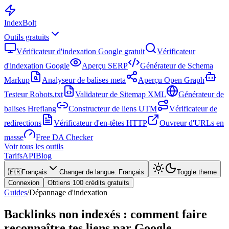
Index
Bolt
Outils gratuits
Vérificateur d'indexation Google gratuit
Vérificateur
d'indexation Google
Aperçu SERP
Générateur de Schema
Markup
Analyseur de balises meta
Aperçu Open Graph
Testeur Robots.txt
Validateur de Sitemap XML
Générateur de
balises Hreflang
Constructeur de liens UTM
Vérificateur de
redirections
Vérificateur d'en-têtes HTTP
Ouvreur d'URLs en
masse
Free DA Checker
Voir tous les outils
Tarifs
API
Blog
🇫🇷
Français
Changer de langue
:
Français
Toggle theme
Connexion
Obtiens 100 crédits gratuits
Guides
/
Dépannage d'indexation
Backlinks non indexés : comment faire
reconnaître tes liens par Google