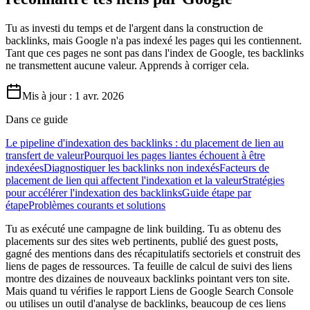
Tu as investi du temps et de l'argent dans la construction de
backlinks, mais Google n'a pas indexé les pages qui les contiennent.
Tant que ces pages ne sont pas dans l'index de Google, tes backlinks
ne transmettent aucune valeur. Apprends à corriger cela.
Mis à jour :
1 avr. 2026
Dans ce guide
Le pipeline d'indexation des backlinks : du placement de lien au
transfert de valeur
Pourquoi les pages liantes échouent à être
indexées
Diagnostiquer les backlinks non indexés
Facteurs de
placement de lien qui affectent l'indexation et la valeur
Stratégies
pour accélérer l'indexation des backlinks
Guide étape par
étape
Problèmes courants et solutions
Tu as exécuté une campagne de link building. Tu as obtenu des
placements sur des sites web pertinents, publié des guest posts,
gagné des mentions dans des récapitulatifs sectoriels et construit des
liens de pages de ressources. Ta feuille de calcul de suivi des liens
montre des dizaines de nouveaux backlinks pointant vers ton site.
Mais quand tu vérifies le rapport Liens de Google Search Console
ou utilises un outil d'analyse de backlinks, beaucoup de ces liens