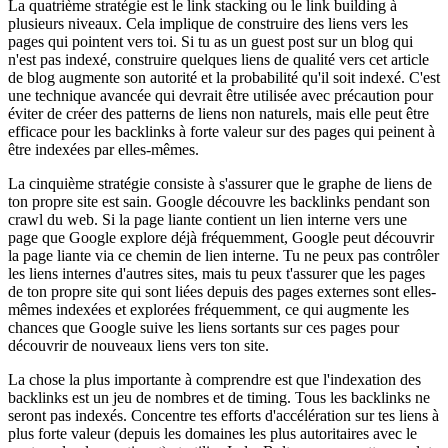
La quatrième stratégie est le link stacking ou le link building à
plusieurs niveaux. Cela implique de construire des liens vers les
pages qui pointent vers toi. Si tu as un guest post sur un blog qui
n'est pas indexé, construire quelques liens de qualité vers cet article
de blog augmente son autorité et la probabilité qu'il soit indexé. C'est
une technique avancée qui devrait être utilisée avec précaution pour
éviter de créer des patterns de liens non naturels, mais elle peut être
efficace pour les backlinks à forte valeur sur des pages qui peinent à
être indexées par elles-mêmes.
La cinquième stratégie consiste à s'assurer que le graphe de liens de
ton propre site est sain. Google découvre les backlinks pendant son
crawl du web. Si la page liante contient un lien interne vers une
page que Google explore déjà fréquemment, Google peut découvrir
la page liante via ce chemin de lien interne. Tu ne peux pas contrôler
les liens internes d'autres sites, mais tu peux t'assurer que les pages
de ton propre site qui sont liées depuis des pages externes sont elles-
mêmes indexées et explorées fréquemment, ce qui augmente les
chances que Google suive les liens sortants sur ces pages pour
découvrir de nouveaux liens vers ton site.
La chose la plus importante à comprendre est que l'indexation des
backlinks est un jeu de nombres et de timing. Tous les backlinks ne
seront pas indexés. Concentre tes efforts d'accélération sur tes liens à
plus forte valeur (depuis les domaines les plus autoritaires avec le