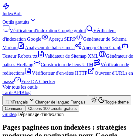
Index
Bolt
Outils gratuits
Vérificateur d'indexation Google gratuit
Vérificateur
d'indexation Google
Aperçu SERP
Générateur de Schema
Markup
Analyseur de balises meta
Aperçu Open Graph
Testeur Robots.txt
Validateur de Sitemap XML
Générateur de
balises Hreflang
Constructeur de liens UTM
Vérificateur de
redirections
Vérificateur d'en-têtes HTTP
Ouvreur d'URLs en
masse
Free DA Checker
Voir tous les outils
Tarifs
API
Blog
🇫🇷
Français
Changer de langue
:
Français
Toggle theme
Connexion
Obtiens 100 crédits gratuits
Guides
/
Dépannage d'indexation
Pages paginées non indexées : stratégies
modernes de pagination pour Google