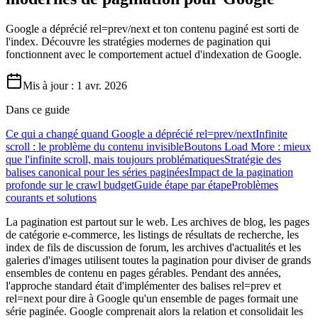
Google a déprécié rel=prev/next et ton contenu paginé est sorti de
l'index. Découvre les stratégies modernes de pagination qui
fonctionnent avec le comportement actuel d'indexation de Google.
Mis à jour :
1 avr. 2026
Dans ce guide
Ce qui a changé quand Google a déprécié rel=prev/next
Infinite
scroll : le problème du contenu invisible
Boutons Load More : mieux
que l'infinite scroll, mais toujours problématiques
Stratégie des
balises canonical pour les séries paginées
Impact de la pagination
profonde sur le crawl budget
Guide étape par étape
Problèmes
courants et solutions
La pagination est partout sur le web. Les archives de blog, les pages
de catégorie e-commerce, les listings de résultats de recherche, les
index de fils de discussion de forum, les archives d'actualités et les
galeries d'images utilisent toutes la pagination pour diviser de grands
ensembles de contenu en pages gérables. Pendant des années,
l'approche standard était d'implémenter des balises rel=prev et
rel=next pour dire à Google qu'un ensemble de pages formait une
série paginée. Google comprenait alors la relation et consolidait les