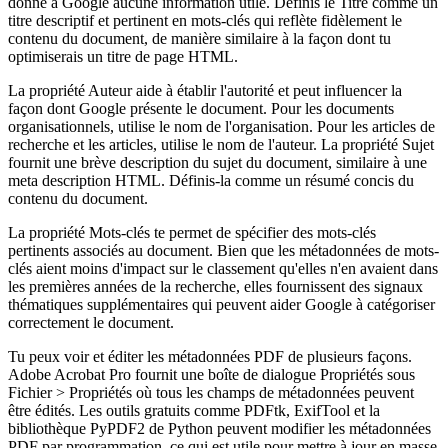
donne à Google aucune information utile. Définis le Titre comme un
titre descriptif et pertinent en mots-clés qui reflète fidèlement le
contenu du document, de manière similaire à la façon dont tu
optimiserais un titre de page HTML.
La propriété Auteur aide à établir l'autorité et peut influencer la
façon dont Google présente le document. Pour les documents
organisationnels, utilise le nom de l'organisation. Pour les articles de
recherche et les articles, utilise le nom de l'auteur. La propriété Sujet
fournit une brève description du sujet du document, similaire à une
meta description HTML. Définis-la comme un résumé concis du
contenu du document.
La propriété Mots-clés te permet de spécifier des mots-clés
pertinents associés au document. Bien que les métadonnées de mots-
clés aient moins d'impact sur le classement qu'elles n'en avaient dans
les premières années de la recherche, elles fournissent des signaux
thématiques supplémentaires qui peuvent aider Google à catégoriser
correctement le document.
Tu peux voir et éditer les métadonnées PDF de plusieurs façons.
Adobe Acrobat Pro fournit une boîte de dialogue Propriétés sous
Fichier > Propriétés où tous les champs de métadonnées peuvent
être édités. Les outils gratuits comme PDFtk, ExifTool et la
bibliothèque PyPDF2 de Python peuvent modifier les métadonnées
PDF par programmation, ce qui est utile pour mettre à jour en masse