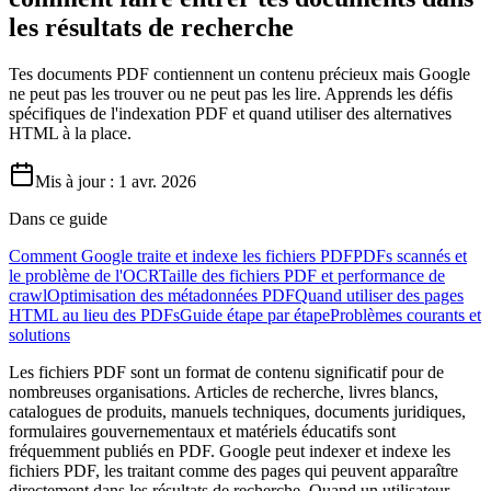
les résultats de recherche
Tes documents PDF contiennent un contenu précieux mais Google
ne peut pas les trouver ou ne peut pas les lire. Apprends les défis
spécifiques de l'indexation PDF et quand utiliser des alternatives
HTML à la place.
Mis à jour :
1 avr. 2026
Dans ce guide
Comment Google traite et indexe les fichiers PDF
PDFs scannés et
le problème de l'OCR
Taille des fichiers PDF et performance de
crawl
Optimisation des métadonnées PDF
Quand utiliser des pages
HTML au lieu des PDFs
Guide étape par étape
Problèmes courants et
solutions
Les fichiers PDF sont un format de contenu significatif pour de
nombreuses organisations. Articles de recherche, livres blancs,
catalogues de produits, manuels techniques, documents juridiques,
formulaires gouvernementaux et matériels éducatifs sont
fréquemment publiés en PDF. Google peut indexer et indexe les
fichiers PDF, les traitant comme des pages qui peuvent apparaître
directement dans les résultats de recherche. Quand un utilisateur