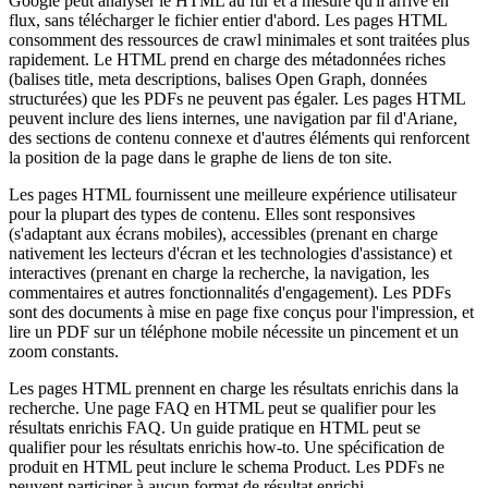
Google peut analyser le HTML au fur et à mesure qu'il arrive en
flux, sans télécharger le fichier entier d'abord. Les pages HTML
consomment des ressources de crawl minimales et sont traitées plus
rapidement. Le HTML prend en charge des métadonnées riches
(balises title, meta descriptions, balises Open Graph, données
structurées) que les PDFs ne peuvent pas égaler. Les pages HTML
peuvent inclure des liens internes, une navigation par fil d'Ariane,
des sections de contenu connexe et d'autres éléments qui renforcent
la position de la page dans le graphe de liens de ton site.
Les pages HTML fournissent une meilleure expérience utilisateur
pour la plupart des types de contenu. Elles sont responsives
(s'adaptant aux écrans mobiles), accessibles (prenant en charge
nativement les lecteurs d'écran et les technologies d'assistance) et
interactives (prenant en charge la recherche, la navigation, les
commentaires et autres fonctionnalités d'engagement). Les PDFs
sont des documents à mise en page fixe conçus pour l'impression, et
lire un PDF sur un téléphone mobile nécessite un pincement et un
zoom constants.
Les pages HTML prennent en charge les résultats enrichis dans la
recherche. Une page FAQ en HTML peut se qualifier pour les
résultats enrichis FAQ. Un guide pratique en HTML peut se
qualifier pour les résultats enrichis how-to. Une spécification de
produit en HTML peut inclure le schema Product. Les PDFs ne
peuvent participer à aucun format de résultat enrichi.