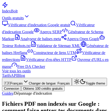
Index
Bolt
Outils gratuits
Vérificateur d'indexation Google gratuit
Vérificateur
d'indexation Google
Aperçu SERP
Générateur de Schema
Markup
Analyseur de balises meta
Aperçu Open Graph
Testeur Robots.txt
Validateur de Sitemap XML
Générateur de
balises Hreflang
Constructeur de liens UTM
Vérificateur de
redirections
Vérificateur d'en-têtes HTTP
Ouvreur d'URLs en
masse
Free DA Checker
Voir tous les outils
Tarifs
API
Blog
🇫🇷
Français
Changer de langue
:
Français
Toggle theme
Connexion
Obtiens 100 crédits gratuits
Guides
/
Dépannage d'indexation
Fichiers PDF non indexés sur Google :
comment faire entrer tes documents dans