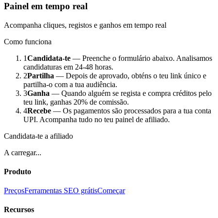
Painel em tempo real
Acompanha cliques, registos e ganhos em tempo real
Como funciona
1
Candidata-te
—
Preenche o formulário abaixo. Analisamos
candidaturas em 24-48 horas.
2
Partilha
—
Depois de aprovado, obténs o teu link único e
partilha-o com a tua audiência.
3
Ganha
—
Quando alguém se regista e compra créditos pelo
teu link, ganhas 20% de comissão.
4
Recebe
—
Os pagamentos são processados para a tua conta
UPI. Acompanha tudo no teu painel de afiliado.
Candidata-te a afiliado
A carregar...
Produto
Preços
Ferramentas SEO grátis
Começar
Recursos