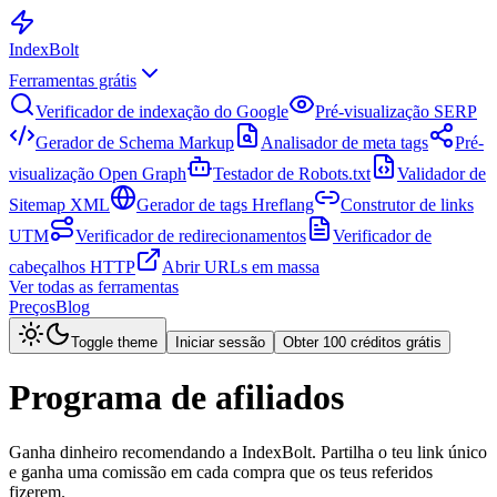
Index
Bolt
Ferramentas grátis
Verificador de indexação do Google
Pré-visualização SERP
Gerador de Schema Markup
Analisador de meta tags
Pré-
visualização Open Graph
Testador de Robots.txt
Validador de
Sitemap XML
Gerador de tags Hreflang
Construtor de links
UTM
Verificador de redirecionamentos
Verificador de
cabeçalhos HTTP
Abrir URLs em massa
Ver todas as ferramentas
Preços
Blog
Toggle theme
Iniciar sessão
Obter 100 créditos grátis
Programa de afiliados
Ganha dinheiro recomendando a IndexBolt. Partilha o teu link único
e ganha uma comissão em cada compra que os teus referidos
fizerem.