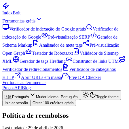
Index
Bolt
Ferramentas grátis
Verificador de indexação do Google grátis
Verificador de
indexação do Google
Pré-visualização SERP
Gerador de
Schema Markup
Analisador de meta tags
Pré-visualização
Open Graph
Testador de Robots.txt
Validador de Sitemap
XML
Gerador de tags Hreflang
Construtor de links UTM
Verificador de redirecionamentos
Verificador de cabeçalhos
HTTP
Abrir URLs em massa
Free DA Checker
Ver todas as ferramentas
Preços
API
Blog
🇧🇷
Português
Mudar idioma
:
Português
Toggle theme
Iniciar sessão
Obter 100 créditos grátis
Política de reembolsos
Last updated:
29 de abril de 2026