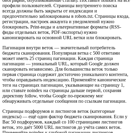
биографии, опубликованные статьи). Поставьте noindex на все
профили пользователей. Страницы внутреннего поиска
всегда должны быть закрыты от индексации и
предпочтительно заблокированы в robots.txt. Страницы входа,
регистрации, настроек аккаунта и уведомлений нужно
блокировать. Print-виды и альтернативные форматы (RSS-
фиды отдельных веток, PDF-экспорты) нужно
канонизировать на основной URL ветки или блокировать.
Пагинация внутри веток — значительный потребитель
бюджета сканирования. Популярная ветка с 500 ответами
может иметь 25 страниц пагинации. Каждая страница
пагинации — уникальный URL, который Google должен
сканировать независимо. Для большинства веток только
первая страница содержит достаточно уникального контента,
чтобы оправдывать индексацию. Применяйте канонические
теги на страницах пагинации, указывающие на страницу 1,
или ставьте noindex на страницы дальше первой, сохраняя
директиву follow, чтобы Google по-прежнему мог
обнаруживать отдельные сообщения по ссылкам пагинации.
Страницы подфорумов и листингов веток (категорные
индексы) — ещё один фактор бюджета сканирования. Если у
Вас 50 подфорумов, каждый со 100 страницами листингов
веток, это даёт 5000 URL листингов до учёта самих веток.
Применяйте noindex к глубокой пагинации листингов