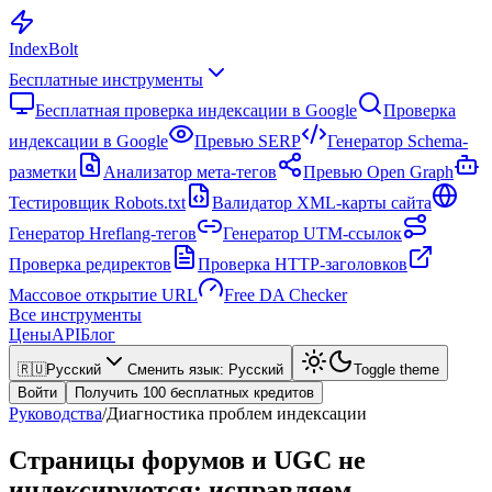
Index
Bolt
Бесплатные инструменты
Бесплатная проверка индексации в Google
Проверка
индексации в Google
Превью SERP
Генератор Schema-
разметки
Анализатор мета-тегов
Превью Open Graph
Тестировщик Robots.txt
Валидатор XML-карты сайта
Генератор Hreflang-тегов
Генератор UTM-ссылок
Проверка редиректов
Проверка HTTP-заголовков
Массовое открытие URL
Free DA Checker
Все инструменты
Цены
API
Блог
🇷🇺
Русский
Сменить язык
:
Русский
Toggle theme
Войти
Получить 100 бесплатных кредитов
Руководства
/
Диагностика проблем индексации
Страницы форумов и UGC не
индексируются: исправляем