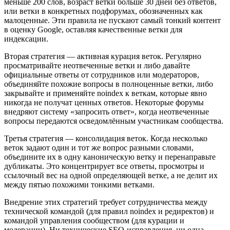
меньше 200 слов, возраст ветки больше 30 дней без ответов,
или ветки в конкретных подфорумах, обозначенных как
малоценные. Эти правила не пускают самый тонкий контент
в оценку Google, оставляя качественные ветки для
индексации.
Вторая стратегия — активная курация веток. Регулярно
просматривайте неотвеченные ветки и либо давайте
официальные ответы от сотрудников или модераторов,
объединяйте похожие вопросы в полноценные ветки, либо
закрывайте и применяйте noindex к веткам, которые явно
никогда не получат ценных ответов. Некоторые форумы
внедряют систему «запросить ответ», когда неотвеченные
вопросы передаются осведомлённым участникам сообщества.
Третья стратегия — консолидация веток. Когда несколько
веток задают один и тот же вопрос разными словами,
объедините их в одну каноническую ветку и перенаправьте
дубликаты. Это концентрирует все ответы, просмотры и
ссылочный вес на одной определяющей ветке, а не делит их
между пятью похожими тонкими ветками.
Внедрение этих стратегий требует сотрудничества между
технической командой (для правил noindex и редиректов) и
командой управления сообществом (для курации и
модерации). Ни технические SEO-исправления, ни одна