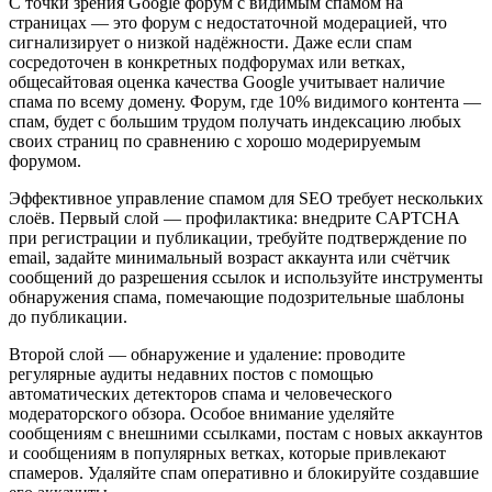
С точки зрения Google форум с видимым спамом на
страницах — это форум с недостаточной модерацией, что
сигнализирует о низкой надёжности. Даже если спам
сосредоточен в конкретных подфорумах или ветках,
общесайтовая оценка качества Google учитывает наличие
спама по всему домену. Форум, где 10% видимого контента —
спам, будет с большим трудом получать индексацию любых
своих страниц по сравнению с хорошо модерируемым
форумом.
Эффективное управление спамом для SEO требует нескольких
слоёв. Первый слой — профилактика: внедрите CAPTCHA
при регистрации и публикации, требуйте подтверждение по
email, задайте минимальный возраст аккаунта или счётчик
сообщений до разрешения ссылок и используйте инструменты
обнаружения спама, помечающие подозрительные шаблоны
до публикации.
Второй слой — обнаружение и удаление: проводите
регулярные аудиты недавних постов с помощью
автоматических детекторов спама и человеческого
модераторского обзора. Особое внимание уделяйте
сообщениям с внешними ссылками, постам с новых аккаунтов
и сообщениям в популярных ветках, которые привлекают
спамеров. Удаляйте спам оперативно и блокируйте создавшие