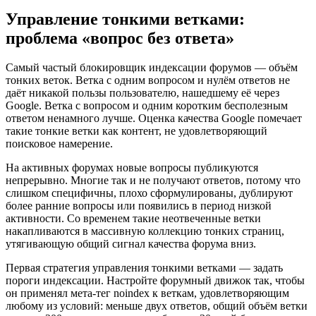
Управление тонкими ветками:
проблема «вопрос без ответа»
Самый частый блокировщик индексации форумов — объём
тонких веток. Ветка с одним вопросом и нулём ответов не
даёт никакой пользы пользователю, нашедшему её через
Google. Ветка с вопросом и одним коротким бесполезным
ответом ненамного лучше. Оценка качества Google помечает
такие тонкие ветки как контент, не удовлетворяющий
поисковое намерение.
На активных форумах новые вопросы публикуются
непрерывно. Многие так и не получают ответов, потому что
слишком специфичны, плохо сформулированы, дублируют
более ранние вопросы или появились в период низкой
активности. Со временем такие неотвеченные ветки
накапливаются в массивную коллекцию тонких страниц,
утягивающую общий сигнал качества форума вниз.
Первая стратегия управления тонкими ветками — задать
пороги индексации. Настройте форумный движок так, чтобы
он применял мета-тег noindex к веткам, удовлетворяющим
любому из условий: меньше двух ответов, общий объём ветки