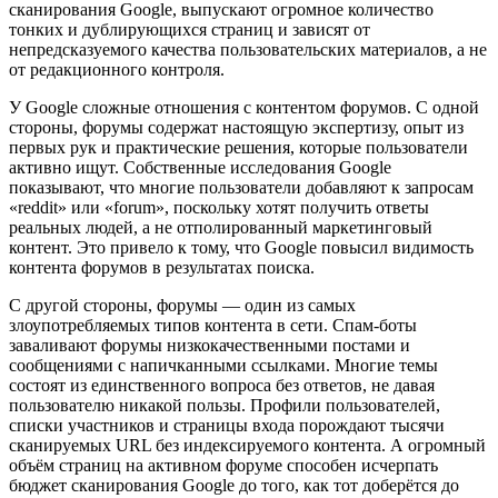
сканирования Google, выпускают огромное количество
тонких и дублирующихся страниц и зависят от
непредсказуемого качества пользовательских материалов, а не
от редакционного контроля.
У Google сложные отношения с контентом форумов. С одной
стороны, форумы содержат настоящую экспертизу, опыт из
первых рук и практические решения, которые пользователи
активно ищут. Собственные исследования Google
показывают, что многие пользователи добавляют к запросам
«reddit» или «forum», поскольку хотят получить ответы
реальных людей, а не отполированный маркетинговый
контент. Это привело к тому, что Google повысил видимость
контента форумов в результатах поиска.
С другой стороны, форумы — один из самых
злоупотребляемых типов контента в сети. Спам-боты
заваливают форумы низкокачественными постами и
сообщениями с напичканными ссылками. Многие темы
состоят из единственного вопроса без ответов, не давая
пользователю никакой пользы. Профили пользователей,
списки участников и страницы входа порождают тысячи
сканируемых URL без индексируемого контента. А огромный
объём страниц на активном форуме способен исчерпать
бюджет сканирования Google до того, как тот доберётся до