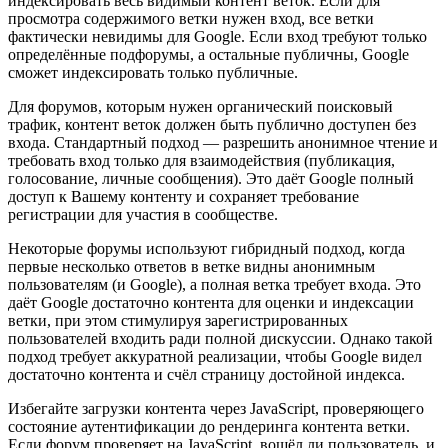
индексировать весь видимый контент веток. Если для
просмотра содержимого ветки нужен вход, все ветки
фактически невидимы для Google. Если вход требуют только
определённые подфорумы, а остальные публичны, Google
сможет индексировать только публичные.
Для форумов, которым нужен органический поисковый
трафик, контент веток должен быть публично доступен без
входа. Стандартный подход — разрешить анонимное чтение и
требовать вход только для взаимодействия (публикация,
голосование, личные сообщения). Это даёт Google полный
доступ к Вашему контенту и сохраняет требование
регистрации для участия в сообществе.
Некоторые форумы используют гибридный подход, когда
первые несколько ответов в ветке видны анонимным
пользователям (и Google), а полная ветка требует входа. Это
даёт Google достаточно контента для оценки и индексации
ветки, при этом стимулируя зарегистрированных
пользователей входить ради полной дискуссии. Однако такой
подход требует аккуратной реализации, чтобы Google видел
достаточно контента и счёл страницу достойной индекса.
Избегайте загрузки контента через JavaScript, проверяющего
состояние аутентификации до рендеринга контента ветки.
Если форум проверяет на JavaScript, вошёл ли пользователь, и