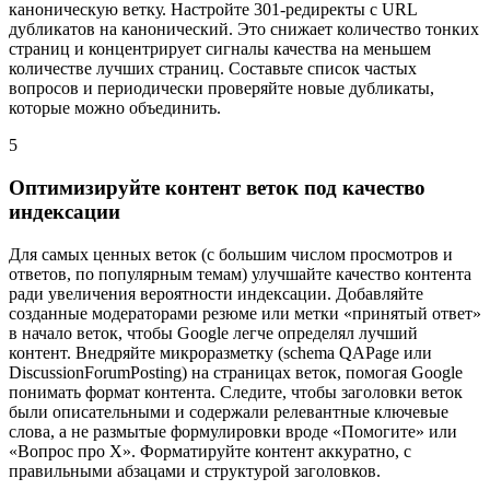
каноническую ветку. Настройте 301-редиректы с URL
дубликатов на канонический. Это снижает количество тонких
страниц и концентрирует сигналы качества на меньшем
количестве лучших страниц. Составьте список частых
вопросов и периодически проверяйте новые дубликаты,
которые можно объединить.
5
Оптимизируйте контент веток под качество
индексации
Для самых ценных веток (с большим числом просмотров и
ответов, по популярным темам) улучшайте качество контента
ради увеличения вероятности индексации. Добавляйте
созданные модераторами резюме или метки «принятый ответ»
в начало веток, чтобы Google легче определял лучший
контент. Внедряйте микроразметку (schema QAPage или
DiscussionForumPosting) на страницах веток, помогая Google
понимать формат контента. Следите, чтобы заголовки веток
были описательными и содержали релевантные ключевые
слова, а не размытые формулировки вроде «Помогите» или
«Вопрос про X». Форматируйте контент аккуратно, с
правильными абзацами и структурой заголовков.