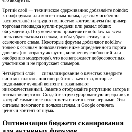
его аккаунты.
Третий слой — техническое сдерживание: добавляйте noindex
к подфорумам или контентным зонам, где спам особенно
распространён и трудно полностью контролируем (например,
торговая площадка купли-продажи или раздел общих
обсуждений). По умолчанию применяйте nofollow ко всем
пользовательским ссылкам, чтобы убрать стимул для
ссылочного спама. Некоторые форумы добавляют nofollow
только к ссылкам пользователей ниже определённого порога
доверия (по возрасту аккаунта, количеству сообщений или
одобрению модератора), что вознаграждает добросовестных
участников и не пропускает спамеров.
Четвёртый слой — сигнализирование о качестве: внедрите
системы голосования или рейтинга качества, которые
поднимают лучший контент и закапывают
низкокачественный. Заметно отображайте репутацию автора и
значки экспертизы. Создайте структурированную иерархию, в
которой самые полезные ответы стоят в ветке первыми. Эти
сигналы помогают и пользователям, и Google отличать
ценный контент от шума.
Оптимизация бюджета сканирования
для активных форумов