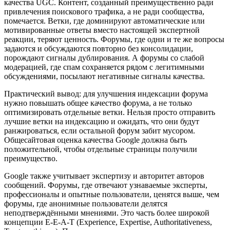
качества UGC. Контент, созданный преимущественно ради
привлечения поискового трафика, а не ради сообщества,
помечается. Ветки, где доминируют автоматические или
мотивированные ответы вместо настоящей экспертной
реакции, теряют ценность. Форумы, где одни и те же вопросы
задаются и обсуждаются повторно без консолидации,
порождают сигналы дублирования. А форумы со слабой
модерацией, где спам сохраняется рядом с легитимными
обсуждениями, посылают негативные сигналы качества.
Практический вывод: для улучшения индексации форума
нужно повышать общее качество форума, а не только
оптимизировать отдельные ветки. Нельзя просто отправить
лучшие ветки на индексацию и ожидать, что они будут
ранжироваться, если остальной форум забит мусором.
Общесайтовая оценка качества Google должна быть
положительной, чтобы отдельные страницы получили
преимущество.
Google также учитывает экспертизу и авторитет авторов
сообщений. Форумы, где отвечают узнаваемые эксперты,
профессионалы и опытные пользователи, ценятся выше, чем
форумы, где анонимные пользователи делятся
неподтверждёнными мнениями. Это часть более широкой
концепции E-E-A-T (Experience, Expertise, Authoritativeness,