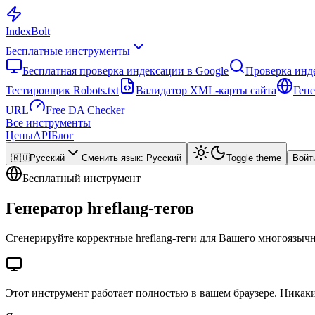
Index
Bolt
Бесплатные инструменты
Бесплатная проверка индексации в Google
Проверка инд
Тестировщик Robots.txt
Валидатор XML-карты сайта
Гене
URL
Free DA Checker
Все инструменты
Цены
API
Блог
🇷🇺
Русский
Сменить язык
:
Русский
Toggle theme
Войт
Бесплатный инструмент
Генератор hreflang-тегов
Сгенерируйте корректные hreflang-теги для Вашего многоязычн
Этот инструмент работает полностью в вашем браузере. Никаки