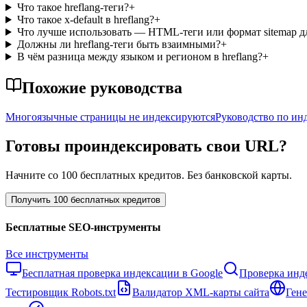
Что такое hreflang-теги?
+
Что такое x-default в hreflang?
+
Что лучше использовать — HTML-теги или формат sitemap дл
Должны ли hreflang-теги быть взаимными?
+
В чём разница между языком и регионом в hreflang?
+
Похожие руководства
Многоязычные страницы не индексируются
Руководство по инд
Готовы проиндексировать свои URL?
Начните со 100 бесплатных кредитов. Без банковской карты.
Получить 100 бесплатных кредитов
Бесплатные SEO-инструменты
Все инструменты
Бесплатная проверка индексации в Google
Проверка инд
Тестировщик Robots.txt
Валидатор XML-карты сайта
Гене