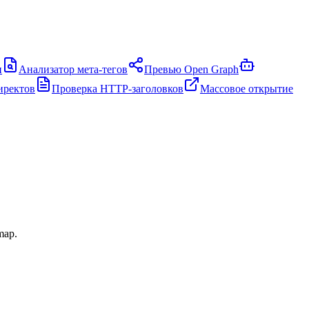
и
Анализатор мета-тегов
Превью Open Graph
иректов
Проверка HTTP-заголовков
Массовое открытие
map.