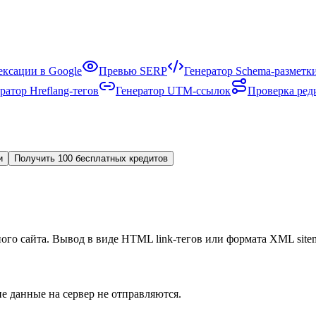
ексации в Google
Превью SERP
Генератор Schema-разметк
ратор Hreflang-тегов
Генератор UTM-ссылок
Проверка ред
и
Получить 100 бесплатных кредитов
ого сайта. Вывод в виде HTML link-тегов или формата XML site
е данные на сервер не отправляются.