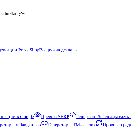
я hreflang?
+
ексации PrestaShop
Все руководства
→
ексации в Google
Превью SERP
Генератор Schema-разметк
ратор Hreflang-тегов
Генератор UTM-ссылок
Проверка ред