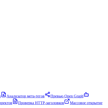
и
Анализатор мета-тегов
Превью Open Graph
иректов
Проверка HTTP-заголовков
Массовое открытие