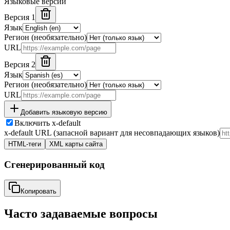
Языковые версии
Версия 1
Язык
Регион (необязательно)
URL
Версия 2
Язык
Регион (необязательно)
URL
Добавить языковую версию
Включить x-default
x-default URL (запасной вариант для несовпадающих языков)
HTML-теги
XML карты сайта
Сгенерированный код
Копировать
Часто задаваемые вопросы