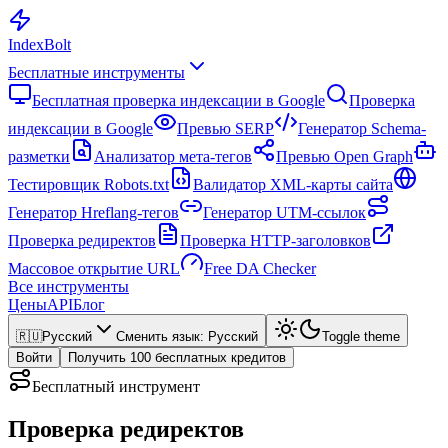
Index
Bolt
Бесплатные инструменты
Бесплатная проверка индексации в Google
Проверка
индексации в Google
Превью SERP
Генератор Schema-
разметки
Анализатор мета-тегов
Превью Open Graph
Тестировщик Robots.txt
Валидатор XML-карты сайта
Генератор Hreflang-тегов
Генератор UTM-ссылок
Проверка редиректов
Проверка HTTP-заголовков
Массовое открытие URL
Free DA Checker
Все инструменты
Цены
API
Блог
🇷🇺
Русский
Сменить язык
:
Русский
Toggle theme
Войти
Получить 100 бесплатных кредитов
Бесплатный инструмент
Проверка редиректов