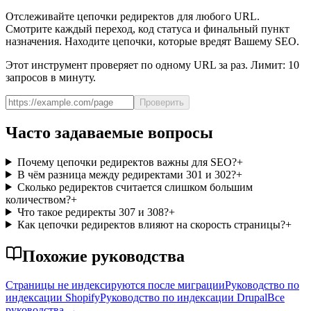
Отслеживайте цепочки редиректов для любого URL.
Смотрите каждый переход, код статуса и финальный пункт
назначения. Находите цепочки, которые вредят Вашему SEO.
Этот инструмент проверяет по одному URL за раз. Лимит: 10
запросов в минуту.
Проверить
Часто задаваемые вопросы
Почему цепочки редиректов важны для SEO?
+
В чём разница между редиректами 301 и 302?
+
Сколько редиректов считается слишком большим
количеством?
+
Что такое редиректы 307 и 308?
+
Как цепочки редиректов влияют на скорость страницы?
+
Похожие руководства
Страницы не индексируются после миграции
Руководство по
индексации Shopify
Руководство по индексации Drupal
Все
руководства
→