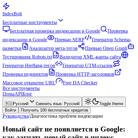
Index
Bolt
Бесплатные инструменты
Бесплатная проверка индексации в Google
Проверка
индексации в Google
Превью SERP
Генератор Schema-
разметки
Анализатор мета-тегов
Превью Open Graph
Тестировщик Robots.txt
Валидатор XML-карты сайта
Генератор Hreflang-тегов
Генератор UTM-ссылок
Проверка редиректов
Проверка HTTP-заголовков
Массовое открытие URL
Free DA Checker
Все инструменты
Цены
API
Блог
🇷🇺
Русский
Сменить язык
:
Русский
Toggle theme
Войти
Получить 100 бесплатных кредитов
Руководства
/
Диагностика проблем индексации
Новый сайт не появляется в Google:
как загнать новый сайт в индекс