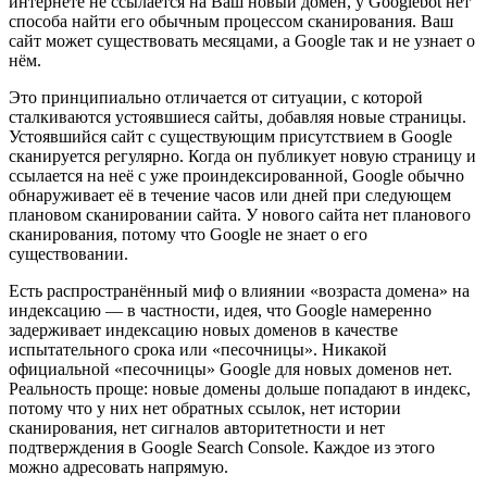
интернете не ссылается на Ваш новый домен, у Googlebot нет
способа найти его обычным процессом сканирования. Ваш
сайт может существовать месяцами, а Google так и не узнает о
нём.
Это принципиально отличается от ситуации, с которой
сталкиваются устоявшиеся сайты, добавляя новые страницы.
Устоявшийся сайт с существующим присутствием в Google
сканируется регулярно. Когда он публикует новую страницу и
ссылается на неё с уже проиндексированной, Google обычно
обнаруживает её в течение часов или дней при следующем
плановом сканировании сайта. У нового сайта нет планового
сканирования, потому что Google не знает о его
существовании.
Есть распространённый миф о влиянии «возраста домена» на
индексацию — в частности, идея, что Google намеренно
задерживает индексацию новых доменов в качестве
испытательного срока или «песочницы». Никакой
официальной «песочницы» Google для новых доменов нет.
Реальность проще: новые домены дольше попадают в индекс,
потому что у них нет обратных ссылок, нет истории
сканирования, нет сигналов авторитетности и нет
подтверждения в Google Search Console. Каждое из этого
можно адресовать напрямую.