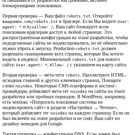
оставшимися от разработки настройками, активно
блокирующими поисковики.
Первая проверка — Ваш файл
. Откройте
robots.txt
в браузере. Если Вы видите
вашдомен.com/robots.txt
User-
и
, Ваш сайт блокирует всем
agent: *
Disallow: /
поисковым краулерам доступ к любой странице. Это
распространённая конфигурация на этапе разработки, чтобы
недоделанные сайты не индексировались, но её обязательно
нужно убрать к запуску. Production-
должен
robots.txt
разрешать сканирование всех страниц, которые Вы хотите
видеть в индексе. Минимальный
для нового
robots.txt
сайта:
,
с указанием на карту сайта.
User-agent: *
Allow: /
Вторая проверка — мета-теги
. Просмотрите HTML-
robots
исходник главной и других ключевых страниц. Поищите
слово
. Некоторые CMS-платформы и хостинг-
noindex
провайдеры добавляют мета-тег
на сайты на этапе
noindex
разработки или пробных периодов. В WordPress, например,
есть чекбокс «Попросить поисковые системы не
индексировать сайт» в разделе «Настройки → Чтение»,
который добавляет тег
на каждую страницу. Если он
noindex
был включён на этапе разработки и не снят, Ваш сайт по
дизайну невидим для Google.
Третья проверка — конфигурация DNS. Если домен был