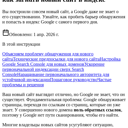
Вы построили совсем новый сайт, а Google даже не знает о
его существовании. Узнайте, как пробить барьер обнаружения
и попасть в индекс Google с самого первого дня.
Обновлено:
1 апр. 2026 г.
В этой инструкции
Объясняем проблему обнаружения для нового
сайта
Технические предпосылки для нового сайта
Настройка
Google Search Console для новых доменов
Ускорение
первоначальной индексации сверх Search
Console
Наращивание первоначального авторитета для
устойчивой индексации
Пошаговое руководство
Частые
проблемы и решения
Ваш новый сайт выглядит отлично, но Google не знает, что он
существует. Фундаментальная проблема: Google обнаруживает
страницы, переходя по ссылкам со страниц, которые он уже
знает. У совершенно нового домена
ноль обратных ссылок
,
поэтому у Google нет пути сканирования, чтобы его найти.
Многие владельцы новых сайтов усугубляют ситуацию,