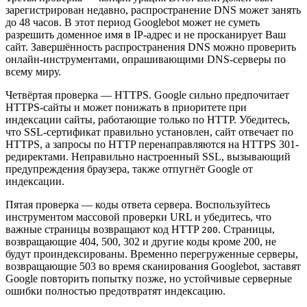
зарегистрирован недавно, распространение DNS может занять
до 48 часов. В этот период Googlebot может не суметь
разрешить доменное имя в IP-адрес и не просканирует Ваш
сайт. Завершённость распространения DNS можно проверить
онлайн-инструментами, опрашивающими DNS-серверы по
всему миру.
Четвёртая проверка — HTTPS. Google сильно предпочитает
HTTPS-сайты и может понижать в приоритете при
индексации сайты, работающие только по HTTP. Убедитесь,
что SSL-сертификат правильно установлен, сайт отвечает по
HTTPS, а запросы по HTTP перенаправляются на HTTPS 301-
редиректами. Неправильно настроенный SSL, вызывающий
предупреждения браузера, также отпугнёт Google от
индексации.
Пятая проверка — коды ответа сервера. Воспользуйтесь
инструментом массовой проверки URL и убедитесь, что
важные страницы возвращают код HTTP
. Страницы,
200
возвращающие 404, 500, 302 и другие коды кроме 200, не
будут проиндексированы. Временно перегруженные серверы,
возвращающие 503 во время сканирования Googlebot, заставят
Google повторить попытку позже, но устойчивые серверные
ошибки полностью предотвратят индексацию.