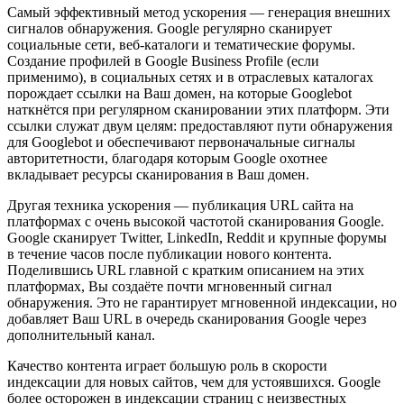
Самый эффективный метод ускорения — генерация внешних
сигналов обнаружения. Google регулярно сканирует
социальные сети, веб-каталоги и тематические форумы.
Создание профилей в Google Business Profile (если
применимо), в социальных сетях и в отраслевых каталогах
порождает ссылки на Ваш домен, на которые Googlebot
наткнётся при регулярном сканировании этих платформ. Эти
ссылки служат двум целям: предоставляют пути обнаружения
для Googlebot и обеспечивают первоначальные сигналы
авторитетности, благодаря которым Google охотнее
вкладывает ресурсы сканирования в Ваш домен.
Другая техника ускорения — публикация URL сайта на
платформах с очень высокой частотой сканирования Google.
Google сканирует Twitter, LinkedIn, Reddit и крупные форумы
в течение часов после публикации нового контента.
Поделившись URL главной с кратким описанием на этих
платформах, Вы создаёте почти мгновенный сигнал
обнаружения. Это не гарантирует мгновенной индексации, но
добавляет Ваш URL в очередь сканирования Google через
дополнительный канал.
Качество контента играет большую роль в скорости
индексации для новых сайтов, чем для устоявшихся. Google
более осторожен в индексации страниц с неизвестных