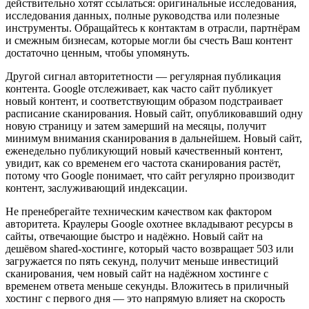
действительно хотят ссылаться: оригинальные исследования,
исследования данных, полные руководства или полезные
инструменты. Обращайтесь к контактам в отрасли, партнёрам
и смежным бизнесам, которые могли бы счесть Ваш контент
достаточно ценным, чтобы упомянуть.
Другой сигнал авторитетности — регулярная публикация
контента. Google отслеживает, как часто сайт публикует
новый контент, и соответствующим образом подстраивает
расписание сканирования. Новый сайт, опубликовавший одну
новую страницу и затем замерший на месяцы, получит
минимум внимания сканирования в дальнейшем. Новый сайт,
еженедельно публикующий новый качественный контент,
увидит, как со временем его частота сканирования растёт,
потому что Google понимает, что сайт регулярно производит
контент, заслуживающий индексации.
Не пренебрегайте техническим качеством как фактором
авторитета. Краулеры Google охотнее вкладывают ресурсы в
сайты, отвечающие быстро и надёжно. Новый сайт на
дешёвом shared-хостинге, который часто возвращает 503 или
загружается по пять секунд, получит меньше инвестиций
сканирования, чем новый сайт на надёжном хостинге с
временем ответа меньше секунды. Вложитесь в приличный
хостинг с первого дня — это напрямую влияет на скорость