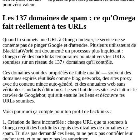
pour zéro valeur.
Les 137 domaines de spam : ce qu'Omega
fait réellement à tes URLs
Quand tu soumets une URL à Omega Indexer, le service ne se
contente pas de pinger Google et d'attendre. Plusieurs utilisateurs de
BlackHatWorld ont documenté un processus plus inquiétant :
Omega crée des backlinks temporaires pointant vers tes URLs
soumises sur un réseau de 137+ domaines qu'il contrôle.
Ces domaines sont des propriétés de faible qualité — souvent des
domaines expirés réutilisés comme blog networks, des sites proxy
avec du contenu mince auto-généré, et des annuaires web sans
véritables standards éditoriaux. Le seul but de ces sites est d'attirer le
crawler de Googlebot, qui suit ensuite les liens et découvre tes
URLs soumises.
Voici pourquoi ça compte pour ton profil de backlinks :
1. Création de liens incontrôlée : chaque URL que tu soumets à
Omega reçoit des backlinks depuis des dizaines de domaines de
spam. Tu n'as pas demandé ces liens, tu ne peux pas contrôler leur
anchor text, et tu ne peux pas les supprimer.