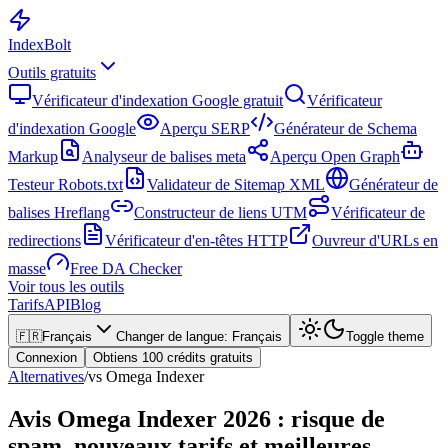
Index
Bolt
Outils gratuits
Vérificateur d'indexation Google gratuit
Vérificateur
d'indexation Google
Aperçu SERP
Générateur de Schema
Markup
Analyseur de balises meta
Aperçu Open Graph
Testeur Robots.txt
Validateur de Sitemap XML
Générateur de
balises Hreflang
Constructeur de liens UTM
Vérificateur de
redirections
Vérificateur d'en-têtes HTTP
Ouvreur d'URLs en
masse
Free DA Checker
Voir tous les outils
Tarifs
API
Blog
🇫🇷
Français
Changer de langue
:
Français
Toggle theme
Connexion
Obtiens 100 crédits gratuits
Alternatives
/
vs Omega Indexer
Avis Omega Indexer 2026 : risque de
spam, nouveaux tarifs et meilleures