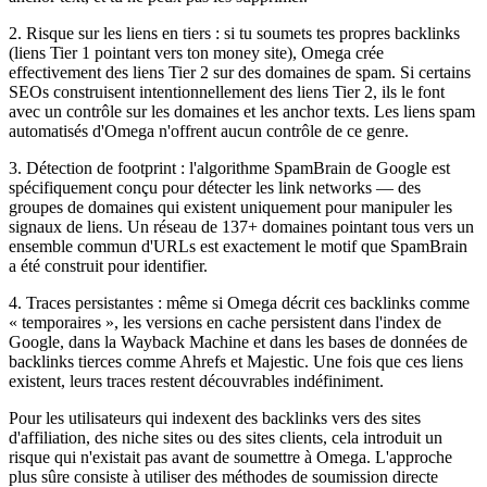
2. Risque sur les liens en tiers : si tu soumets tes propres backlinks
(liens Tier 1 pointant vers ton money site), Omega crée
effectivement des liens Tier 2 sur des domaines de spam. Si certains
SEOs construisent intentionnellement des liens Tier 2, ils le font
avec un contrôle sur les domaines et les anchor texts. Les liens spam
automatisés d'Omega n'offrent aucun contrôle de ce genre.
3. Détection de footprint : l'algorithme SpamBrain de Google est
spécifiquement conçu pour détecter les link networks — des
groupes de domaines qui existent uniquement pour manipuler les
signaux de liens. Un réseau de 137+ domaines pointant tous vers un
ensemble commun d'URLs est exactement le motif que SpamBrain
a été construit pour identifier.
4. Traces persistantes : même si Omega décrit ces backlinks comme
« temporaires », les versions en cache persistent dans l'index de
Google, dans la Wayback Machine et dans les bases de données de
backlinks tierces comme Ahrefs et Majestic. Une fois que ces liens
existent, leurs traces restent découvrables indéfiniment.
Pour les utilisateurs qui indexent des backlinks vers des sites
d'affiliation, des niche sites ou des sites clients, cela introduit un
risque qui n'existait pas avant de soumettre à Omega. L'approche
plus sûre consiste à utiliser des méthodes de soumission directe