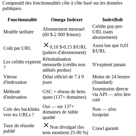
Comparatif des fonctionnalités côte à côte basé sur les données
publiques.
Fonctionnalité
Omega Indexer
IndexBolt
Crédits pay-per-
Abonnement mensuel
Modèle tarifaire
URL (sans
(60 $-2 000 $/mois)
abonnement)
Aussi bas que 0,01
0,10 $-0,15 $/URL
Coût par URL
$/URL
(paliers d'abonnement)
Réinitialisation
Les crédits expirent
mensuelle (crédits non
N'expirent jamais
?
utilisés perdus)
Vitesse
Délai officiel de 7 à 9
Moins de 24 heures
d'indexation
jours
(Standard)
Soumission directe
Méthode
GSC + réseau de liens
via API — zéro lien
d'indexation
spam (137+ domaines)
créé
Oui — sur 137+
Crée des backlinks
Non — zéro
domaines de faible
vers tes URLs ?
footprint
qualité
Taux de réussite
Non divulgué (les
Crawl garanti
publié
tests montrent 25-90 %)