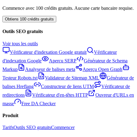
Commence avec 100 crédits gratuits. Aucune carte bancaire requise.
Obtiens 100 crédits gratuits
Outils SEO gratuits
Voir tous les outils
Vérificateur d'indexation Google gratuit
Vérificateur
d'indexation Google
Aperçu SERP
Générateur de Schema
Markup
Analyseur de balises meta
Aperçu Open Graph
Testeur Robots.txt
Validateur de Sitemap XML
Générateur de
balises Hreflang
Constructeur de liens UTM
Vérificateur de
redirections
Vérificateur d'en-têtes HTTP
Ouvreur d'URLs en
masse
Free DA Checker
Produit
Tarifs
Outils SEO gratuits
Commencer