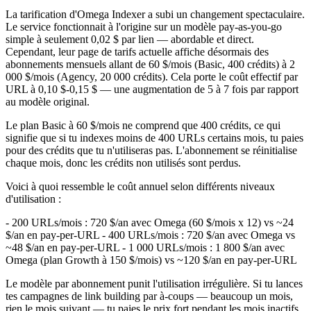
La tarification d'Omega Indexer a subi un changement spectaculaire.
Le service fonctionnait à l'origine sur un modèle pay-as-you-go
simple à seulement 0,02 $ par lien — abordable et direct.
Cependant, leur page de tarifs actuelle affiche désormais des
abonnements mensuels allant de 60 $/mois (Basic, 400 crédits) à 2
000 $/mois (Agency, 20 000 crédits). Cela porte le coût effectif par
URL à 0,10 $-0,15 $ — une augmentation de 5 à 7 fois par rapport
au modèle original.
Le plan Basic à 60 $/mois ne comprend que 400 crédits, ce qui
signifie que si tu indexes moins de 400 URLs certains mois, tu paies
pour des crédits que tu n'utiliseras pas. L'abonnement se réinitialise
chaque mois, donc les crédits non utilisés sont perdus.
Voici à quoi ressemble le coût annuel selon différents niveaux
d'utilisation :
- 200 URLs/mois : 720 $/an avec Omega (60 $/mois x 12) vs ~24
$/an en pay-per-URL - 400 URLs/mois : 720 $/an avec Omega vs
~48 $/an en pay-per-URL - 1 000 URLs/mois : 1 800 $/an avec
Omega (plan Growth à 150 $/mois) vs ~120 $/an en pay-per-URL
Le modèle par abonnement punit l'utilisation irrégulière. Si tu lances
tes campagnes de link building par à-coups — beaucoup un mois,
rien le mois suivant — tu paies le prix fort pendant les mois inactifs