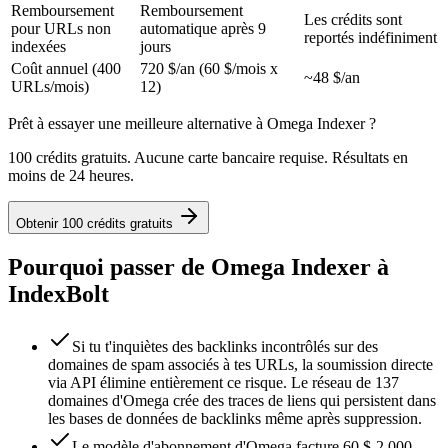
Remboursement
Remboursement
Les crédits sont
pour URLs non
automatique après 9
reportés indéfiniment
indexées
jours
Coût annuel (400
720 $/an (60 $/mois x
~48 $/an
URLs/mois)
12)
Prêt à essayer une meilleure alternative à Omega Indexer ?
100 crédits gratuits. Aucune carte bancaire requise. Résultats en
moins de 24 heures.
Obtenir 100 crédits gratuits
Pourquoi passer de Omega Indexer à
IndexBolt
Si tu t'inquiètes des backlinks incontrôlés sur des
domaines de spam associés à tes URLs, la soumission directe
via API élimine entièrement ce risque. Le réseau de 137
domaines d'Omega crée des traces de liens qui persistent dans
les bases de données de backlinks même après suppression.
Le modèle d'abonnement d'Omega facture 60 $-2 000