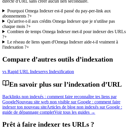
directe d'URL sans créer aucun lien secondaire.
Pourquoi Omega Indexer est-il passé du pay-per-link aux
abonnements ?
+
Qu'arrive-t-il aux crédits Omega Indexer que je n'utilise pas
chaque mois ?
+
Combien de temps Omega Indexer met-il pour indexer des URLs
?
+
Le réseau de liens spam d'Omega Indexer aide-t-il vraiment à
l'indexation ?
+
Compare d’autres outils d’indexation
vs Rapid URL Indexer
vs Indexification
En savoir plus sur l’indexation d’URL
Backlinks non indexés : comment faire reconnaître tes liens par
Google
Nouveau site web non visible sur Google : comment faire
indexer ton nouveau site
Articles de blog non indexés sur Google :
guide de dépannage complet
Voir tous les guides →
Prêt à faire indexer tes URLs ?