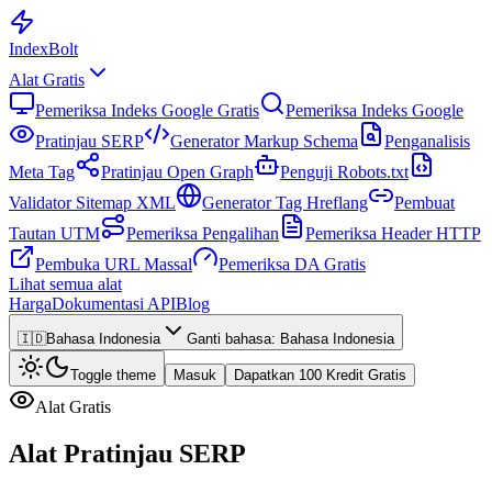
Index
Bolt
Alat Gratis
Pemeriksa Indeks Google Gratis
Pemeriksa Indeks Google
Pratinjau SERP
Generator Markup Schema
Penganalisis
Meta Tag
Pratinjau Open Graph
Penguji Robots.txt
Validator Sitemap XML
Generator Tag Hreflang
Pembuat
Tautan UTM
Pemeriksa Pengalihan
Pemeriksa Header HTTP
Pembuka URL Massal
Pemeriksa DA Gratis
Lihat semua alat
Harga
Dokumentasi API
Blog
🇮🇩
Bahasa Indonesia
Ganti bahasa
:
Bahasa Indonesia
Toggle theme
Masuk
Dapatkan 100 Kredit Gratis
Alat Gratis
Alat Pratinjau SERP