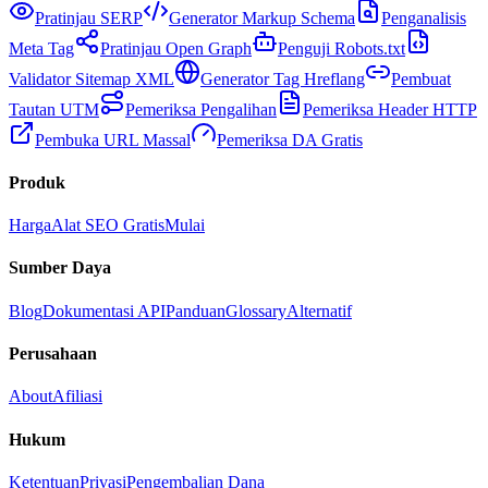
Pratinjau SERP
Generator Markup Schema
Penganalisis
Meta Tag
Pratinjau Open Graph
Penguji Robots.txt
Validator Sitemap XML
Generator Tag Hreflang
Pembuat
Tautan UTM
Pemeriksa Pengalihan
Pemeriksa Header HTTP
Pembuka URL Massal
Pemeriksa DA Gratis
Produk
Harga
Alat SEO Gratis
Mulai
Sumber Daya
Blog
Dokumentasi API
Panduan
Glossary
Alternatif
Perusahaan
About
Afiliasi
Hukum
Ketentuan
Privasi
Pengembalian Dana