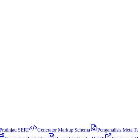
Pratinjau SERP
Generator Markup Schema
Penganalisis Meta T