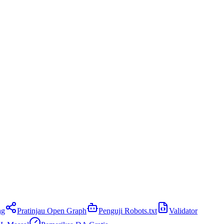
ag
Pratinjau Open Graph
Penguji Robots.txt
Validator