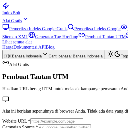
Index
Bolt
Alat Gratis
Pemeriksa Indeks Google Gratis
Pemeriksa Indeks Google
Sitemap XML
Generator Tag Hreflang
Pembuat Tautan UTM
Lihat semua alat
Harga
Dokumentasi API
Blog
🇮🇩
Bahasa Indonesia
Ganti bahasa
:
Bahasa Indonesia
Tog
Alat Gratis
Pembuat Tautan UTM
Hasilkan URL bertag UTM untuk melacak kampanye pemasaran Anda d
Alat ini berjalan sepenuhnya di browser Anda. Tidak ada data yang d
Website URL *
Campaign Source *