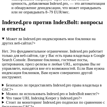
ценность, добавляемая Indexed.pro, — это автоматизация
и обнаружение деиндексации, что может оправдывать
или не оправдывать 8–79 EUR/мес.
Indexed.pro против IndexBolt: вопросы
и ответы
Может ли Indexed.pro индексировать мои бэклинки на
других веб-сайтах?
+
Нет. Это фундаментальное ограничение. Indexed.pro работает
только для веб-сайтов, где у Вас есть права владельца в Google
Search Console. Внешние бэклинки, гостевые посты,
цитирования, пресс-релизы и любые URL, которыми Вы не
управляете, находятся вне его возможностей. Если Вам нужна
индексация бэклинков, Вам нужен совершенно другой
инструмент.
Безопасно ли предоставлять Indexed.pro права владельца в
GSC?
+
Можно ли использовать Indexed.pro и IndexBolt вместе?
+
Что такое URL Indexing Keeper у Indexed.pro?
+
Стоит ли мониторинг Indexed.pro подписки по сравнению с
бесплатным GSC?
+