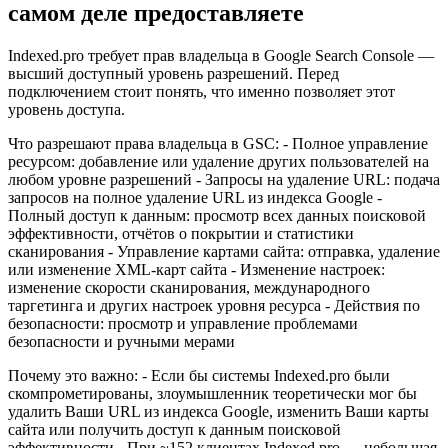
самом деле предоставляете
Indexed.pro требует прав владельца в Google Search Console —
высший доступный уровень разрешений. Перед
подключением стоит понять, что именно позволяет этот
уровень доступа.
Что разрешают права владельца в GSC: - Полное управление
ресурсом: добавление или удаление других пользователей на
любом уровне разрешений - Запросы на удаление URL: подача
запросов на полное удаление URL из индекса Google -
Полный доступ к данным: просмотр всех данных поисковой
эффективности, отчётов о покрытии и статистики
сканирования - Управление картами сайта: отправка, удаление
или изменение XML-карт сайта - Изменение настроек:
изменение скорости сканирования, международного
таргетинга и других настроек уровня ресурса - Действия по
безопасности: просмотр и управление проблемами
безопасности и ручными мерами
Почему это важно: - Если бы системы Indexed.pro были
скомпрометированы, злоумышленник теоретически мог бы
удалить Ваши URL из индекса Google, изменить Ваши карты
сайта или получить доступ к данным поисковой
эффективности - При ~152 клиентах Indexed.pro — небольшая