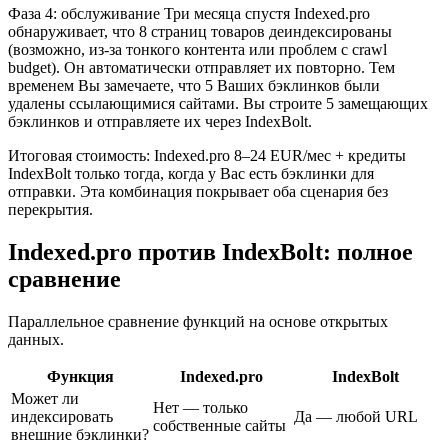
Фаза 4: обслуживание Три месяца спустя Indexed.pro
обнаруживает, что 8 страниц товаров деиндексированы
(возможно, из-за тонкого контента или проблем с crawl
budget). Он автоматически отправляет их повторно. Тем
временем Вы замечаете, что 5 Ваших бэклинков были
удалены ссылающимися сайтами. Вы строите 5 замещающих
бэклинков и отправляете их через IndexBolt.
Итоговая стоимость: Indexed.pro 8–24 EUR/мес + кредиты
IndexBolt только тогда, когда у Вас есть бэклинки для
отправки. Эта комбинация покрывает оба сценария без
перекрытия.
Indexed.pro против IndexBolt: полное
сравнение
Параллельное сравнение функций на основе открытых
данных.
Функция
Indexed.pro
IndexBolt
Может ли
Нет — только
индексировать
Да — любой URL
собственные сайты
внешние бэклинки?