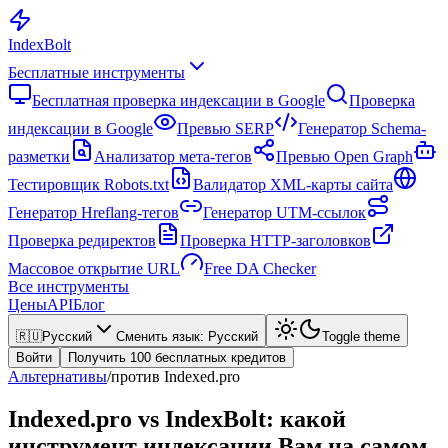
Index
Bolt
Бесплатные инструменты
Бесплатная проверка индексации в Google
Проверка
индексации в Google
Превью SERP
Генератор Schema-
разметки
Анализатор мета-тегов
Превью Open Graph
Тестировщик Robots.txt
Валидатор XML-карты сайта
Генератор Hreflang-тегов
Генератор UTM-ссылок
Проверка редиректов
Проверка HTTP-заголовков
Массовое открытие URL
Free DA Checker
Все инструменты
Цены
API
Блог
🇷🇺
Русский
Сменить язык
:
Русский
Toggle theme
Войти
Получить 100 бесплатных кредитов
Альтернативы
/
против Indexed.pro
Indexed.pro vs IndexBolt: какой
инструмент индексации Вам на самом