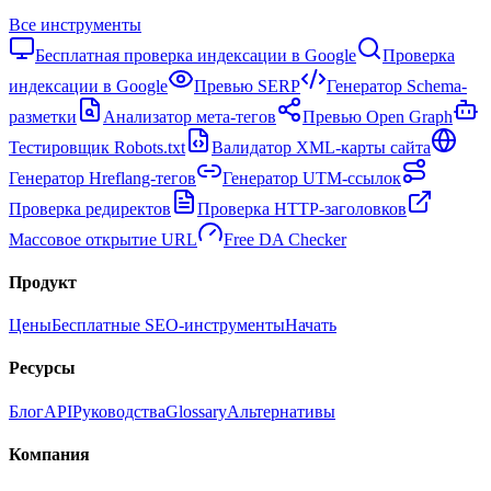
Все инструменты
Бесплатная проверка индексации в Google
Проверка
индексации в Google
Превью SERP
Генератор Schema-
разметки
Анализатор мета-тегов
Превью Open Graph
Тестировщик Robots.txt
Валидатор XML-карты сайта
Генератор Hreflang-тегов
Генератор UTM-ссылок
Проверка редиректов
Проверка HTTP-заголовков
Массовое открытие URL
Free DA Checker
Продукт
Цены
Бесплатные SEO-инструменты
Начать
Ресурсы
Блог
API
Руководства
Glossary
Альтернативы
Компания