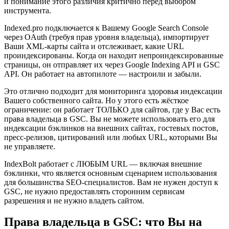
и понимание этого различия критично перед выбором
инструмента.
Indexed.pro подключается к Вашему Google Search Console
через OAuth (требуя прав уровня владельца), импортирует
Ваши XML-карты сайта и отслеживает, какие URL
проиндексированы. Когда он находит непроиндексированные
страницы, он отправляет их через Google Indexing API и GSC
API. Он работает на автопилоте — настроили и забыли.
Это отлично подходит для мониторинга здоровья индексации
Вашего собственного сайта. Но у этого есть жёсткое
ограничение: он работает ТОЛЬКО для сайтов, где у Вас есть
права владельца в GSC. Вы не можете использовать его для
индексации бэклинков на внешних сайтах, гостевых постов,
пресс-релизов, цитирований или любых URL, которыми Вы
не управляете.
IndexBolt работает с ЛЮБЫМ URL — включая внешние
бэклинки, что является основным сценарием использования
для большинства SEO-специалистов. Вам не нужен доступ к
GSC, не нужно предоставлять сторонним сервисам
разрешения и не нужно владеть сайтом.
Права владельца в GSC: что Вы на