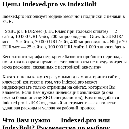
Цены Indexed.pro vs IndexBolt
Indexed.pro использует модель месячной подписки с ценами в
EUR:
- StartUp: 8 EUR/мес (6 EUR/мес при годовой оплате) — 2
сайта, 10 000 URL/сайт, 200 запросов/день - Growth: 24 EUR/
мес — 5 сайтов, 30 000 URL/сайт, 400 запросов/день - Ninja: 79
EUR/мес — 25 сайтов, 100 000 URL/сайт, 1 000 запросов/день
Бесплатного тарифа нет, кроме базового пробного периода, а
политика возврата прямо гласит: «возвраты не предусмотрены
из-за расходов, связанных с настройкой аккаунта».
Хотя эти цены кажутся разумными для мониторинга сайта,
ключевой контекст в том, что Indexed.pro может
индексировать только страницы на сайтах, которыми Вы
владеете. Если Вам нужна индексация бэклинков (а она
нужна большинству SEO-специалистов), Вам понадобится
Indexed.pro ПЛЮС отдельный инструмент — фактически
удваивая расходы и усложняя рабочий процесс.
Что Вам нужно — Indexed.pro или
IndexBolt? Руководство по выбору