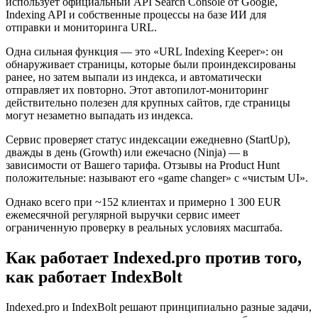
использует официальный API Search Console от Google,
Indexing API и собственные процессы на базе ИИ для
отправки и мониторинга URL.
Одна сильная функция — это «URL Indexing Keeper»: он
обнаруживает страницы, которые были проиндексированы
ранее, но затем выпали из индекса, и автоматически
отправляет их повторно. Этот автопилот-мониторинг
действительно полезен для крупных сайтов, где страницы
могут незаметно выпадать из индекса.
Сервис проверяет статус индексации ежедневно (StartUp),
дважды в день (Growth) или ежечасно (Ninja) — в
зависимости от Вашего тарифа. Отзывы на Product Hunt
положительные: называют его «game changer» с «чистым UI».
Однако всего при ~152 клиентах и примерно 1 300 EUR
ежемесячной регулярной выручки сервис имеет
ограниченную проверку в реальных условиях масштаба.
Как работает Indexed.pro против того,
как работает IndexBolt
Indexed.pro и IndexBolt решают принципиально разные задачи,