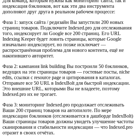
Для команд, которым нужны как мониторинг сайта, так и
индексация бэклинков, вот как эти два инструмента
дополняют друг друга в реальном рабочем процессе:
Фаза 1: запуск сайта / редизайн Вы запустили 200 новых
страниц товаров. Подключите Indexed.pro для отслеживания
того, индексирует ли Google все 200 страниц. Его URL
Indexing Keeper будет ловить страницы, которые Google
изначально индексирует, но позже исключает —
распространённая проблема для нового контента, ещё не
накопившего авторитет.
Фаза 2: кампания link building Вы построили 50 бэклинков,
ведущих на эти страницы товаров — гостевые посты, niche
edits, ссылки с resource page и цитирования в каталогах.
Отправьте все 50 URL в IndexBolt для быстрой индексации.
Это внешние URL, которыми Вы не владеете, поэтому
Indexed.pro их не трогает.
Фаза 3: мониторинг Indexed.pro продолжает отслеживать
Ваши 200 страниц товаров на автопилоте. По мере
индексации бэклинков (отслеживается в дашборде IndexBolt)
Ваши страницы товаров должны увидеть улучшение частоты
сканирования и стабильности индексации — что Indexed.pro
отразит в своих отчётах.