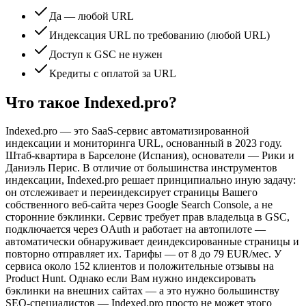
Да — любой URL
Индексация URL по требованию (любой URL)
Доступ к GSC не нужен
Кредиты с оплатой за URL
Что такое Indexed.pro?
Indexed.pro — это SaaS-сервис автоматизированной
индексации и мониторинга URL, основанный в 2023 году.
Штаб-квартира в Барселоне (Испания), основатели — Рики и
Даниэль Перис. В отличие от большинства инструментов
индексации, Indexed.pro решает принципиально иную задачу:
он отслеживает и переиндексирует страницы Вашего
собственного веб-сайта через Google Search Console, а не
сторонние бэклинки. Сервис требует прав владельца в GSC,
подключается через OAuth и работает на автопилоте —
автоматически обнаруживает деиндексированные страницы и
повторно отправляет их. Тарифы — от 8 до 79 EUR/мес. У
сервиса около 152 клиентов и положительные отзывы на
Product Hunt. Однако если Вам нужно индексировать
бэклинки на внешних сайтах — а это нужно большинству
SEO-специалистов — Indexed.pro просто не может этого