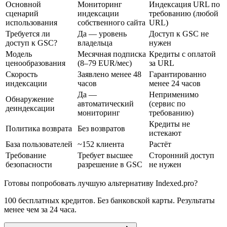
Основной
Мониторинг
Индексация URL по
сценарий
индексации
требованию (любой
использования
собственного сайта
URL)
Требуется ли
Да — уровень
Доступ к GSC не
доступ к GSC?
владельца
нужен
Модель
Месячная подписка
Кредиты с оплатой
ценообразования
(8–79 EUR/мес)
за URL
Скорость
Заявлено менее 48
Гарантированно
индексации
часов
менее 24 часов
Да —
Неприменимо
Обнаружение
автоматический
(сервис по
деиндексации
мониторинг
требованию)
Кредиты не
Политика возврата
Без возвратов
истекают
База пользователей
~152 клиента
Растёт
Требование
Требует высшее
Сторонний доступ
безопасности
разрешение в GSC
не нужен
Готовы попробовать лучшую альтернативу Indexed.pro?
100 бесплатных кредитов. Без банковской карты. Результаты
менее чем за 24 часа.