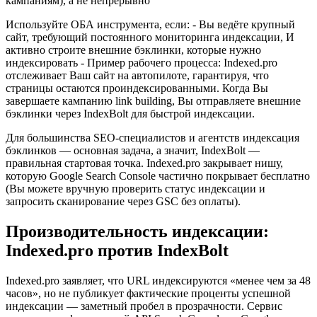
кампаниям), а не непрерывно
Используйте ОБА инструмента, если: - Вы ведёте крупный
сайт, требующий постоянного мониторинга индексации, И
активно строите внешние бэклинки, которые нужно
индексировать - Пример рабочего процесса: Indexed.pro
отслеживает Ваш сайт на автопилоте, гарантируя, что
страницы остаются проиндексированными. Когда Вы
завершаете кампанию link building, Вы отправляете внешние
бэклинки через IndexBolt для быстрой индексации.
Для большинства SEO-специалистов и агентств индексация
бэклинков — основная задача, а значит, IndexBolt —
правильная стартовая точка. Indexed.pro закрывает нишу,
которую Google Search Console частично покрывает бесплатно
(Вы можете вручную проверить статус индексации и
запросить сканирование через GSC без оплаты).
Производительность индексации:
Indexed.pro против IndexBolt
Indexed.pro заявляет, что URL индексируются «менее чем за 48
часов», но не публикует фактические проценты успешной
индексации — заметный пробел в прозрачности. Сервис