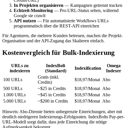
Credits/URL)
In Projekten organisieren
— Kampagnen getrennt tracken
Echtzeit-Monitoring
— Pro-URL-Status sehen, während
Google sie crawlt
API nutzen
— Für automatisierte Workflows URLs
programmatisch über die REST-API einreichen
Für Agenturen, die mehrere Kunden betreuen, machen die Projekt-
Organisation und der API-Zugang das Skalieren einfach.
Kostenvergleich für Bulk-Indexierung
URLs zu
IndexBolt
Omega
Indexification
indexieren
(Standard)
Indexer
Gratis (inkl.
100 URLs
$18,97/Monat
Abo
Credits)
500 URLs
~$25 in Credits
$18,97/Monat
Abo
1.000 URLs
~$45 in Credits
$18,97/Monat
Abo
5.000 URLs
~$200 in Credits
$18,97/Monat
Abo
Hinweis: Abo-Dienste bieten unbegrenzte Einreichungen, aber mit
deutlich niedrigeren Indexierungs-Erfolgsraten. IndexBolts Pay-per-
URL-Modell sorgt dafür, dass jede Einreichung die nötige
Aufmerksamkeit bekommt.