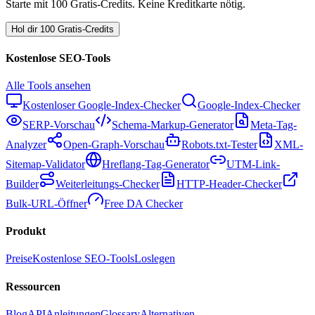
Starte mit 100 Gratis-Credits. Keine Kreditkarte nötig.
Hol dir 100 Gratis-Credits
Kostenlose SEO-Tools
Alle Tools ansehen
Kostenloser Google-Index-Checker
Google-Index-Checker
SERP-Vorschau
Schema-Markup-Generator
Meta-Tag-
Analyzer
Open-Graph-Vorschau
Robots.txt-Tester
XML-
Sitemap-Validator
Hreflang-Tag-Generator
UTM-Link-
Builder
Weiterleitungs-Checker
HTTP-Header-Checker
Bulk-URL-Öffner
Free DA Checker
Produkt
Preise
Kostenlose SEO-Tools
Loslegen
Ressourcen
Blog
API
Anleitungen
Glossary
Alternativen