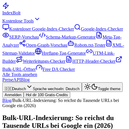
Index
Bolt
Kostenlose Tools
Kostenloser Google-Index-Checker
Google-Index-Checker
SERP-Vorschau
Schema-Markup-Generator
Meta-Tag-
Analyzer
Open-Graph-Vorschau
Robots.txt-Tester
XML-
Sitemap-Validator
Hreflang-Tag-Generator
UTM-Link-
Builder
Weiterleitungs-Checker
HTTP-Header-Checker
Bulk-URL-Öffner
Free DA Checker
Alle Tools ansehen
Preise
API
Blog
🇩🇪
Deutsch
Sprache wechseln
:
Deutsch
Toggle theme
Anmelden
Hol dir 100 Gratis-Credits
Blog
/
Bulk-URL-Indexierung: So reichst du Tausende URLs bei
Google ein (2026)
Bulk-URL-Indexierung: So reichst du
Tausende URLs bei Google ein (2026)