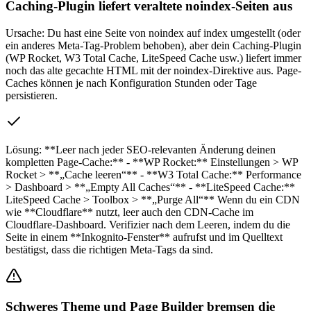
Caching-Plugin liefert veraltete noindex-Seiten aus
Ursache:
Du hast eine Seite von noindex auf index umgestellt (oder
ein anderes Meta-Tag-Problem behoben), aber dein Caching-Plugin
(WP Rocket, W3 Total Cache, LiteSpeed Cache usw.) liefert immer
noch das alte gecachte HTML mit der noindex-Direktive aus. Page-
Caches können je nach Konfiguration Stunden oder Tage
persistieren.
Lösung:
**Leer nach jeder SEO-relevanten Änderung deinen
kompletten Page-Cache:** - **WP Rocket:** Einstellungen > WP
Rocket > **„Cache leeren“** - **W3 Total Cache:** Performance
> Dashboard > **„Empty All Caches“** - **LiteSpeed Cache:**
LiteSpeed Cache > Toolbox > **„Purge All“** Wenn du ein CDN
wie **Cloudflare** nutzt, leer auch den CDN-Cache im
Cloudflare-Dashboard. Verifizier nach dem Leeren, indem du die
Seite in einem **Inkognito-Fenster** aufrufst und im Quelltext
bestätigst, dass die richtigen Meta-Tags da sind.
Schweres Theme und Page Builder bremsen die