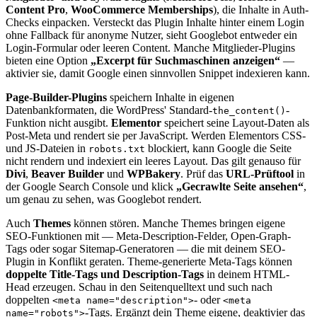
Content Pro
,
WooCommerce Memberships
), die Inhalte in Auth-
Checks einpacken. Versteckt das Plugin Inhalte hinter einem Login
ohne Fallback für anonyme Nutzer, sieht Googlebot entweder ein
Login-Formular oder leeren Content. Manche Mitglieder-Plugins
bieten eine Option
„Excerpt für Suchmaschinen anzeigen“
—
aktivier sie, damit Google einen sinnvollen Snippet indexieren kann.
Page-Builder-Plugins
speichern Inhalte in eigenen
Datenbankformaten, die WordPress' Standard-
-
the_content()
Funktion nicht ausgibt.
Elementor
speichert seine Layout-Daten als
Post-Meta und rendert sie per JavaScript. Werden Elementors CSS-
und JS-Dateien in
blockiert, kann Google die Seite
robots.txt
nicht rendern und indexiert ein leeres Layout. Das gilt genauso für
Divi
,
Beaver Builder
und
WPBakery
. Prüf das
URL-Prüftool
in
der Google Search Console und klick
„Gecrawlte Seite ansehen“
,
um genau zu sehen, was Googlebot rendert.
Auch
Themes
können stören. Manche Themes bringen eigene
SEO-Funktionen mit — Meta-Description-Felder, Open-Graph-
Tags oder sogar Sitemap-Generatoren — die mit deinem SEO-
Plugin in Konflikt geraten. Theme-generierte Meta-Tags können
doppelte Title-Tags und Description-Tags
in deinem HTML-
Head erzeugen. Schau in den Seitenquelltext und such nach
doppelten
- oder
<meta name="description">
<meta
-Tags. Ergänzt dein Theme eigene, deaktivier das
name="robots">