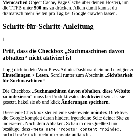
Memcached
Object Cache, Page Cache über deinen Hoster), um
die TTFB unter
500 ms
zu drücken. Allein damit kannst du
dramatisch mehr Seiten pro Tag bei Google crawlen lassen.
Schritt-für-Schritt-Anleitung
1
Prüf, dass die Checkbox „Suchmaschinen davon
abhalten“ nicht aktiviert ist
Logg dich in dein WordPress-Admin-Dashboard ein und navigier zu
Einstellungen > Lesen
. Scroll runter zum Abschnitt
„Sichtbarkeit
für Suchmaschinen“
.
Die Checkbox
„Suchmaschinen davon abhalten, diese Website
zu indexieren“
muss bei Produktivsites
deaktiviert
sein. Ist sie
gesetzt, häkel sie ab und klick
Änderungen speichern
.
Diese eine Checkbox steuert eine seitenweite
noindex
-Direktive,
die Google komplett daran hindert, irgendeine Seite deiner Site zu
indexieren. Nach dem Abhaken: Schau in den Quelltext und
bestätige, dass
<meta name="robots" content="noindex,
nicht mehr im
auftaucht.
nofollow">
<head>