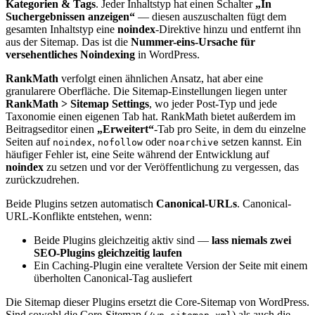
Kategorien & Tags
. Jeder Inhaltstyp hat einen Schalter
„In
Suchergebnissen anzeigen“
— diesen auszuschalten fügt dem
gesamten Inhaltstyp eine
noindex
-Direktive hinzu und entfernt ihn
aus der Sitemap. Das ist die
Nummer-eins-Ursache für
versehentliches Noindexing
in WordPress.
RankMath
verfolgt einen ähnlichen Ansatz, hat aber eine
granularere Oberfläche. Die Sitemap-Einstellungen liegen unter
RankMath > Sitemap Settings
, wo jeder Post-Typ und jede
Taxonomie einen eigenen Tab hat. RankMath bietet außerdem im
Beitragseditor einen
„Erweitert“
-Tab pro Seite, in dem du einzelne
Seiten auf
,
oder
setzen kannst. Ein
noindex
nofollow
noarchive
häufiger Fehler ist, eine Seite während der Entwicklung auf
noindex
zu setzen und vor der Veröffentlichung zu vergessen, das
zurückzudrehen.
Beide Plugins setzen automatisch
Canonical-URLs
. Canonical-
URL-Konflikte entstehen, wenn:
Beide Plugins gleichzeitig aktiv sind —
lass niemals zwei
SEO-Plugins gleichzeitig laufen
Ein Caching-Plugin eine veraltete Version der Seite mit einem
überholten Canonical-Tag ausliefert
Die Sitemap dieser Plugins ersetzt die Core-Sitemap von WordPress.
Sind sowohl die Core-Sitemap (
) als auch die