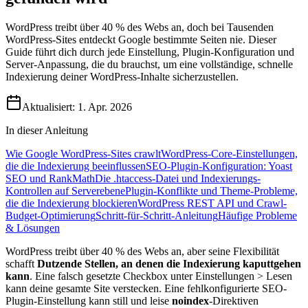
WordPress treibt über 40 % des Webs an, doch bei Tausenden
WordPress-Sites entdeckt Google bestimmte Seiten nie. Dieser
Guide führt dich durch jede Einstellung, Plugin-Konfiguration und
Server-Anpassung, die du brauchst, um eine vollständige, schnelle
Indexierung deiner WordPress-Inhalte sicherzustellen.
Aktualisiert:
1. Apr. 2026
In dieser Anleitung
Wie Google WordPress-Sites crawlt
WordPress-Core-Einstellungen,
die die Indexierung beeinflussen
SEO-Plugin-Konfiguration: Yoast
SEO und RankMath
Die .htaccess-Datei und Indexierungs-
Kontrollen auf Serverebene
Plugin-Konflikte und Theme-Probleme,
die die Indexierung blockieren
WordPress REST API und Crawl-
Budget-Optimierung
Schritt-für-Schritt-Anleitung
Häufige Probleme
& Lösungen
WordPress treibt über 40 % des Webs an, aber seine Flexibilität
schafft
Dutzende Stellen, an denen die Indexierung kaputtgehen
kann
. Eine falsch gesetzte Checkbox unter Einstellungen > Lesen
kann deine gesamte Site verstecken. Eine fehlkonfigurierte SEO-
Plugin-Einstellung kann still und leise
noindex
-Direktiven