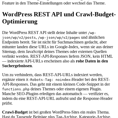
Feature in den Theme-Einstellungen oder wechsel das Theme.
WordPress REST API und Crawl-Budget-
Optimierung
Die WordPress REST API stellt deine Inhalte unter
/wp-
,
und ähnlichen
json/wp/v2/posts
/wp-json/wp/v2/pages
Endpoints bereit. Sie ist nicht für Suchmaschinen gedacht, aber
mitunter landen diese URLs im Google-Index, wenn sie aus deiner
Sitemap, dem JavaScript deines Themes oder externen Quellen
verlinkt werden. REST-API-Responses liefern JSON, kein HTML
— indexierte API-URLs erscheinen also als
rohe Daten in den
Suchergebnissen
.
Um zu verhindern, dass REST-API-URLs indexiert werden,
ergänze einen
-Header bei den REST-
X-Robots-Tag: noindex
API-Responses. Das geht mit einem kleinen Code-Snippet in der
deines Themes oder einem eigenen Plugin.
functions.php
Manche SEO-Plugins erledigen das automatisch — verifizier es,
indem du eine REST-API-URL aufrufst und die Response-Header
prüfst.
Crawl-Budget
ist bei großen WordPress-Sites ein reales Thema.
Hast du Tausende Beiträge plus Tag-Archive, Kategorie-Archive,