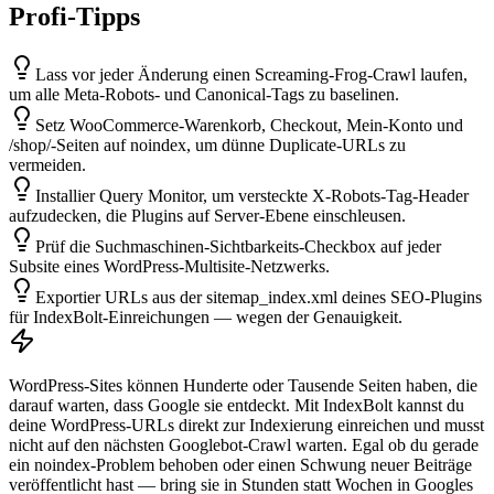
Profi-Tipps
Lass vor jeder Änderung einen Screaming-Frog-Crawl laufen,
um alle Meta-Robots- und Canonical-Tags zu baselinen.
Setz WooCommerce-Warenkorb, Checkout, Mein-Konto und
/shop/-Seiten auf noindex, um dünne Duplicate-URLs zu
vermeiden.
Installier Query Monitor, um versteckte X-Robots-Tag-Header
aufzudecken, die Plugins auf Server-Ebene einschleusen.
Prüf die Suchmaschinen-Sichtbarkeits-Checkbox auf jeder
Subsite eines WordPress-Multisite-Netzwerks.
Exportier URLs aus der sitemap_index.xml deines SEO-Plugins
für IndexBolt-Einreichungen — wegen der Genauigkeit.
WordPress-Sites können Hunderte oder Tausende Seiten haben, die
darauf warten, dass Google sie entdeckt. Mit IndexBolt kannst du
deine WordPress-URLs direkt zur Indexierung einreichen und musst
nicht auf den nächsten Googlebot-Crawl warten. Egal ob du gerade
ein noindex-Problem behoben oder einen Schwung neuer Beiträge
veröffentlicht hast — bring sie in Stunden statt Wochen in Googles