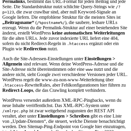
Permalinks
, bestimmt das URL-Format für jeden Beitrag und jede
Seite. Die Standardstruktur nutzt schlichte Query-Strings wie
/?
, die zwar crawlbar sind, aber null Keyword-Signale an
p=123
Google liefern. Die empfohlene Struktur für die meisten Sites ist
„Beitragsname“
(
), die saubere, lesbare URLs
/%postname%/
erzeugt. Wenn du die Permalink-Struktur auf einer bestehenden Site
änderst, erstellt WordPress
keine automatischen Weiterleitungen
für die alten URLs. Jede zuvor indexierte URL liefert eine 404,
sofern du nicht Redirect-Regeln in
ergänzt oder ein
.htaccess
Plugin wie
Redirection
nutzt.
Auch die Site-Adressen-Einstellungen unter
Einstellungen >
Allgemein
sind relevant. Wenn deine WordPress-Adresse und die
Site-Adresse nicht übereinstimmen oder eine
nutzt und die
www
andere nicht, sieht Google zwei verschiedene Versionen jeder URL.
WordPress regelt die www-zu-non-www-Weiterleitung über
-RewriteRules, aber Fehlkonfigurationen hier führen zu
.htaccess
Redirect-Loops
, die das Crawling komplett verhindern.
WordPress versendet außerdem XML-RPC-Pingbacks, wenn du
neue Inhalte veröffentlichst. Das XML-RPC-System unter
ist zwar weitgehend zugunsten der REST API
/xmlrpc.php
veraltet, aber unter
Einstellungen > Schreiben
gibt es eine Liste
von „Update-Diensten“, die steuert, welche Dienste benachrichtigt
werden. Den Sitemap-Ping-Endpoint von Google hier einzutragen,