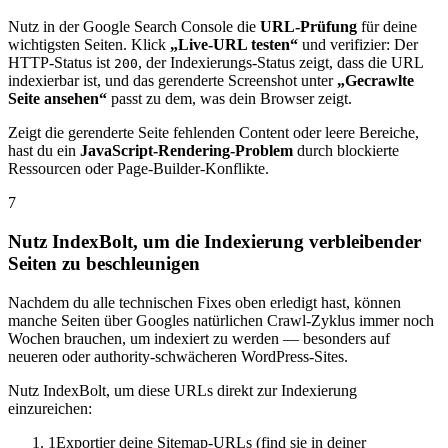
Nutz in der Google Search Console die
URL-Prüfung
für deine
wichtigsten Seiten. Klick
„Live-URL testen“
und verifizier: Der
HTTP-Status ist
, der Indexierungs-Status zeigt, dass die URL
200
indexierbar ist, und das gerenderte Screenshot unter
„Gecrawlte
Seite ansehen“
passt zu dem, was dein Browser zeigt.
Zeigt die gerenderte Seite fehlenden Content oder leere Bereiche,
hast du ein
JavaScript-Rendering-Problem
durch blockierte
Ressourcen oder Page-Builder-Konflikte.
7
Nutz IndexBolt, um die Indexierung verbleibender
Seiten zu beschleunigen
Nachdem du alle technischen Fixes oben erledigt hast, können
manche Seiten über Googles natürlichen Crawl-Zyklus immer noch
Wochen brauchen, um indexiert zu werden — besonders auf
neueren oder authority-schwächeren WordPress-Sites.
Nutz IndexBolt, um diese URLs direkt zur Indexierung
einzureichen:
1
Exportier deine Sitemap-URLs (find sie in deiner