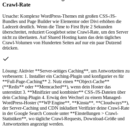
Crawl-Rate
Ursache:
Komplexe WordPress-Themes mit großen CSS-/JS-
Bundles und Page Builder wie Elementor oder Divi erhöhen die
Ladezeit deutlich. Wenn die Time to First Byte 2 Sekunden
überschreitet, reduziert Googlebot seine Crawl-Rate, um den Server
nicht zu überlasten. Auf Shared Hosting kann das dein tägliches
Crawl-Volumen von Hunderten Seiten auf nur ein paar Dutzend
drücken.
Lösung:
Aktivier **Server-seitiges Caching**, um Antwortzeiten zu
verbessern: 1. Installier ein Caching-Plugin und konfigurier es für
**Full-Page-Caching** 2. Nutz einen **Object-Cache**
(**Redis** oder **Memcached**), wenn dein Hoster das
unterstützt 3. **Minifizier und kombinier** CSS-/JS-Dateien über
dein Caching-Plugin 4. Erwäg den Wechsel zu einem Managed-
WordPress-Hoster (**WP Engine**, **Kinsta**, **Cloudways**),
der Server-Caching und CDN inkludiert Verifizier deine Crawl-Rate
in der Google Search Console unter **Einstellungen > Crawl-
Statistiken**, wo tägliche Crawl-Requests, Download-Größe und
Antwortzeiten angezeigt werden.