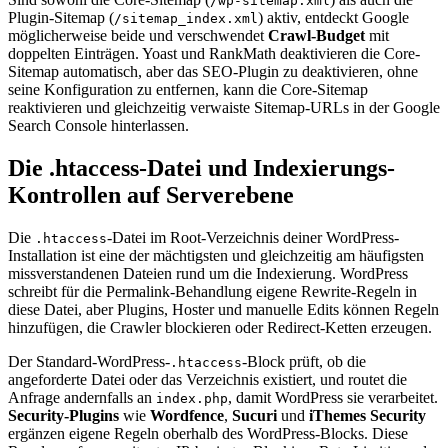
/wp-sitemap.xml
Plugin-Sitemap (
) aktiv, entdeckt Google
/sitemap_index.xml
möglicherweise beide und verschwendet
Crawl-Budget
mit
doppelten Einträgen. Yoast und RankMath deaktivieren die Core-
Sitemap automatisch, aber das SEO-Plugin zu deaktivieren, ohne
seine Konfiguration zu entfernen, kann die Core-Sitemap
reaktivieren und gleichzeitig verwaiste Sitemap-URLs in der Google
Search Console hinterlassen.
Die .htaccess-Datei und Indexierungs-
Kontrollen auf Serverebene
Die
-Datei im Root-Verzeichnis deiner WordPress-
.htaccess
Installation ist eine der mächtigsten und gleichzeitig am häufigsten
missverstandenen Dateien rund um die Indexierung. WordPress
schreibt für die Permalink-Behandlung eigene Rewrite-Regeln in
diese Datei, aber Plugins, Hoster und manuelle Edits können Regeln
hinzufügen, die Crawler blockieren oder Redirect-Ketten erzeugen.
Der Standard-WordPress-
-Block prüft, ob die
.htaccess
angeforderte Datei oder das Verzeichnis existiert, und routet die
Anfrage andernfalls an
, damit WordPress sie verarbeitet.
index.php
Security-Plugins
wie
Wordfence
,
Sucuri
und
iThemes Security
ergänzen eigene Regeln oberhalb des WordPress-Blocks. Diese