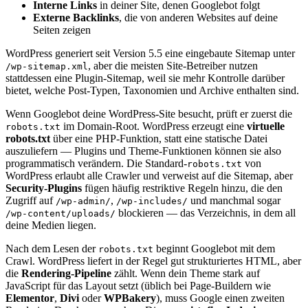
Interne Links
in deiner Site, denen Googlebot folgt
Externe Backlinks
, die von anderen Websites auf deine
Seiten zeigen
WordPress generiert seit Version 5.5 eine eingebaute Sitemap unter
, aber die meisten Site-Betreiber nutzen
/wp-sitemap.xml
stattdessen eine Plugin-Sitemap, weil sie mehr Kontrolle darüber
bietet, welche Post-Typen, Taxonomien und Archive enthalten sind.
Wenn Googlebot deine WordPress-Site besucht, prüft er zuerst die
im Domain-Root. WordPress erzeugt eine
virtuelle
robots.txt
robots.txt
über eine PHP-Funktion, statt eine statische Datei
auszuliefern — Plugins und Theme-Funktionen können sie also
programmatisch verändern. Die Standard-
von
robots.txt
WordPress erlaubt alle Crawler und verweist auf die Sitemap, aber
Security-Plugins
fügen häufig restriktive Regeln hinzu, die den
Zugriff auf
,
und manchmal sogar
/wp-admin/
/wp-includes/
blockieren — das Verzeichnis, in dem all
/wp-content/uploads/
deine Medien liegen.
Nach dem Lesen der
beginnt Googlebot mit dem
robots.txt
Crawl. WordPress liefert in der Regel gut strukturiertes HTML, aber
die
Rendering-Pipeline
zählt. Wenn dein Theme stark auf
JavaScript für das Layout setzt (üblich bei Page-Buildern wie
Elementor
,
Divi
oder
WPBakery
), muss Google einen zweiten