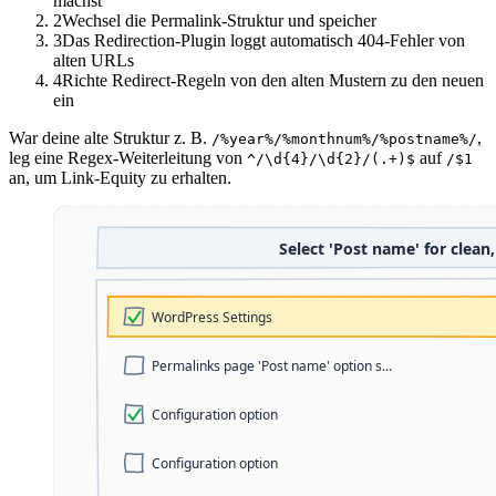
machst
2
Wechsel die Permalink-Struktur und speicher
3
Das Redirection-Plugin loggt automatisch 404-Fehler von
alten URLs
4
Richte Redirect-Regeln von den alten Mustern zu den neuen
ein
War deine alte Struktur z. B.
,
/%year%/%monthnum%/%postname%/
leg eine Regex-Weiterleitung von
auf
^/\d{4}/\d{2}/(.+)$
/$1
an, um Link-Equity zu erhalten.