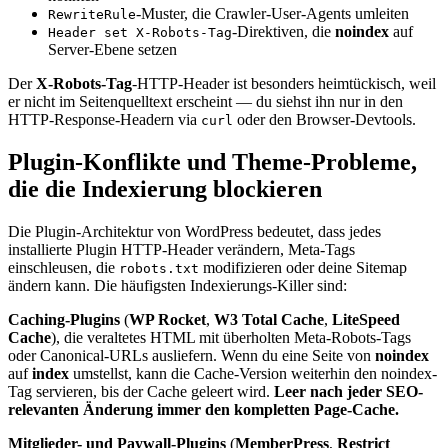
-Muster, die Crawler-User-Agents umleiten
RewriteRule
-Direktiven, die
noindex
auf
Header set X-Robots-Tag
Server-Ebene setzen
Der
X-Robots-Tag
-HTTP-Header ist besonders heimtückisch, weil
er nicht im Seitenquelltext erscheint — du siehst ihn nur in den
HTTP-Response-Headern via
oder den Browser-Devtools.
curl
Plugin-Konflikte und Theme-Probleme,
die die Indexierung blockieren
Die Plugin-Architektur von WordPress bedeutet, dass jedes
installierte Plugin HTTP-Header verändern, Meta-Tags
einschleusen, die
modifizieren oder deine Sitemap
robots.txt
ändern kann. Die häufigsten Indexierungs-Killer sind:
Caching-Plugins
(
WP Rocket
,
W3 Total Cache
,
LiteSpeed
Cache
), die veraltetes HTML mit überholten Meta-Robots-Tags
oder Canonical-URLs ausliefern. Wenn du eine Seite von
noindex
auf
index
umstellst, kann die Cache-Version weiterhin den noindex-
Tag servieren, bis der Cache geleert wird.
Leer nach jeder SEO-
relevanten Änderung immer den kompletten Page-Cache.
Mitglieder- und Paywall-Plugins
(
MemberPress
,
Restrict