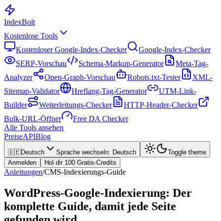
Index
Bolt
Kostenlose Tools
Kostenloser Google-Index-Checker
Google-Index-Checker
SERP-Vorschau
Schema-Markup-Generator
Meta-Tag-
Analyzer
Open-Graph-Vorschau
Robots.txt-Tester
XML-
Sitemap-Validator
Hreflang-Tag-Generator
UTM-Link-
Builder
Weiterleitungs-Checker
HTTP-Header-Checker
Bulk-URL-Öffner
Free DA Checker
Alle Tools ansehen
Preise
API
Blog
🇩🇪
Deutsch
Sprache wechseln
:
Deutsch
Toggle theme
Anmelden
Hol dir 100 Gratis-Credits
Anleitungen
/
CMS-Indexierungs-Guide
WordPress-Google-Indexierung: Der
komplette Guide, damit jede Seite
gefunden wird