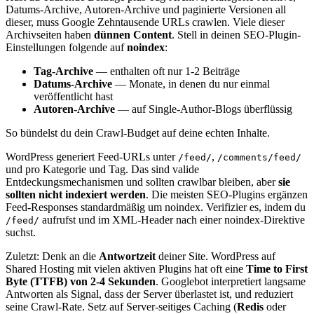
Datums-Archive, Autoren-Archive und paginierte Versionen all
dieser, muss Google Zehntausende URLs crawlen. Viele dieser
Archivseiten haben
dünnen Content
. Stell in deinen SEO-Plugin-
Einstellungen folgende auf
noindex
:
Tag-Archive
— enthalten oft nur 1-2 Beiträge
Datums-Archive
— Monate, in denen du nur einmal
veröffentlicht hast
Autoren-Archive
— auf Single-Author-Blogs überflüssig
So bündelst du dein Crawl-Budget auf deine echten Inhalte.
WordPress generiert Feed-URLs unter
,
/feed/
/comments/feed/
und pro Kategorie und Tag. Das sind valide
Entdeckungsmechanismen und sollten crawlbar bleiben, aber
sie
sollten nicht indexiert werden
. Die meisten SEO-Plugins ergänzen
Feed-Responses standardmäßig um noindex. Verifizier es, indem du
aufrufst und im XML-Header nach einer noindex-Direktive
/feed/
suchst.
Zuletzt: Denk an die
Antwortzeit
deiner Site. WordPress auf
Shared Hosting mit vielen aktiven Plugins hat oft eine
Time to First
Byte (TTFB) von 2-4 Sekunden
. Googlebot interpretiert langsame
Antworten als Signal, dass der Server überlastet ist, und reduziert
seine Crawl-Rate. Setz auf Server-seitiges Caching (
Redis
oder