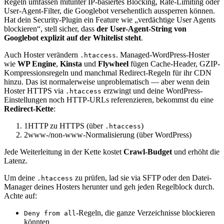
Regeln umfassen mitunter IP-basiertes Blocking, Rate-Limiting oder
User-Agent-Filter, die Googlebot versehentlich aussperren können.
Hat dein Security-Plugin ein Feature wie „verdächtige User Agents
blockieren“, stell sicher, dass
der User-Agent-String von
Googlebot explizit auf der Whitelist steht
.
Auch Hoster verändern
. Managed-WordPress-Hoster
.htaccess
wie
WP Engine
,
Kinsta
und
Flywheel
fügen Cache-Header, GZIP-
Kompressionsregeln und manchmal Redirect-Regeln für ihr CDN
hinzu. Das ist normalerweise unproblematisch — aber wenn dein
Hoster HTTPS via
erzwingt und deine WordPress-
.htaccess
Einstellungen noch HTTP-URLs referenzieren, bekommst du eine
Redirect-Kette
:
1
HTTP zu HTTPS (über
)
.htaccess
2
www-/non-www-Normalisierung (über WordPress)
Jede Weiterleitung in der Kette kostet
Crawl-Budget
und erhöht die
Latenz.
Um deine
zu prüfen, lad sie via SFTP oder den Datei-
.htaccess
Manager deines Hosters herunter und geh jeden Regelblock durch.
Achte auf:
-Regeln, die ganze Verzeichnisse blockieren
Deny from all
könnten