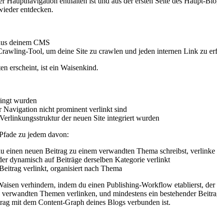
 der Hauptnavigation enthalten ist und aus der ersten Seite des Haupt-B
 wieder entdecken.
 aus deinem CMS
Crawling-Tool, um deine Site zu crawlen und jeden internen Link zu er
en erscheint, ist ein Waisenkind.
rängt wurden
er Navigation nicht prominent verlinkt sind
 Verlinkungsstruktur der neuen Site integriert wurden
-Pfade zu jedem davon:
 einen neuen Beitrag zu einem verwandten Thema schreibst, verlinke 
er dynamisch auf Beiträge derselben Kategorie verlinkt
eitrag verlinkt, organisiert nach Thema
isen verhindern, indem du einen Publishing-Workflow etablierst, der in
 verwandten Themen verlinken, und mindestens ein bestehender Beitrag 
eitrag mit dem Content-Graph deines Blogs verbunden ist.