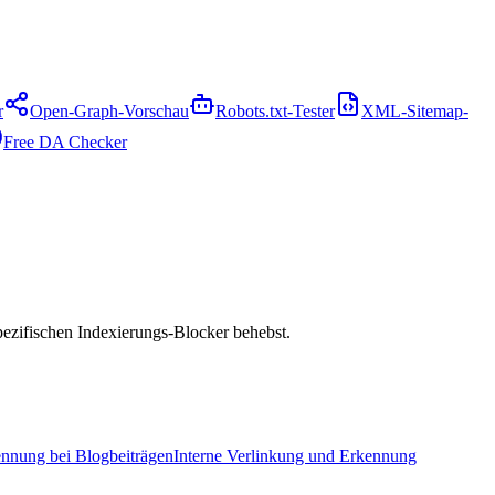
r
Open-Graph-Vorschau
Robots.txt-Tester
XML-Sitemap-
Free DA Checker
ezifischen Indexierungs-Blocker behebst.
nnung bei Blogbeiträgen
Interne Verlinkung und Erkennung