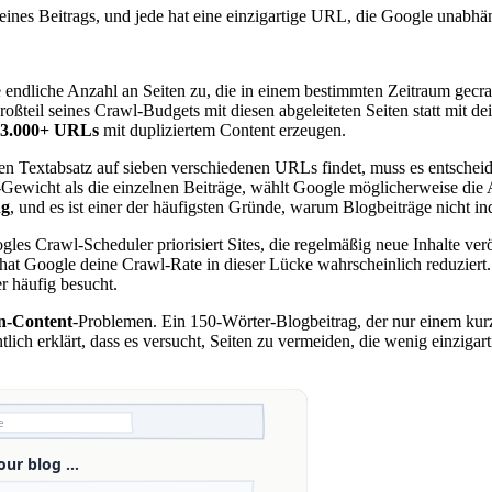
 deines Beitrags, und jede hat eine einzigartige URL, die Google unab
ne endliche Anzahl an Seiten zu, die in einem bestimmten Zeitraum gecr
teil seines Crawl-Budgets mit diesen abgeleiteten Seiten statt mit dei
3.000+ URLs
mit dupliziertem Content erzeugen.
 Textabsatz auf sieben verschiedenen URLs findet, muss es entscheide
k-Gewicht als die einzelnen Beiträge, wählt Google möglicherweise die 
ng
, und es ist einer der häufigsten Gründe, warum Blogbeiträge nicht in
gles Crawl-Scheduler priorisiert Sites, die regelmäßig neue Inhalte verö
 hat Google deine Crawl-Rate in dieser Lücke wahrscheinlich reduziert. 
r häufig besucht.
n-Content
-Problemen. Ein 150-Wörter-Blogbeitrag, der nur einem kurz
tlich erklärt, dass es versucht, Seiten zu vermeiden, die wenig einziga