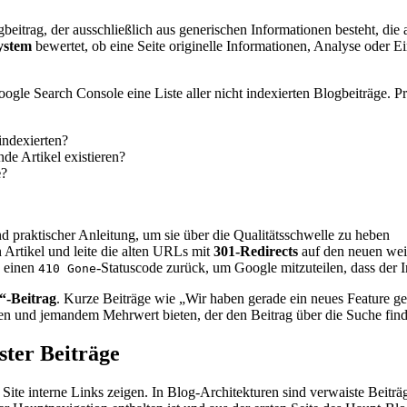
itrag, der ausschließlich aus generischen Informationen besteht, die a
ystem
bewertet, ob eine Seite originelle Informationen, Analyse oder Ei
ogle Search Console eine Liste aller nicht indexierten Blogbeiträge. P
indexierten?
de Artikel existieren?
e
?
d praktischer Anleitung, um sie über die Qualitätsschwelle zu heben
Artikel und leite die alten URLs mit
301-Redirects
auf den neuen wei
b einen
-Statuscode zurück, um Google mitzuteilen, dass der I
410 Gone
-Beitrag
. Kurze Beiträge wie „Wir haben gerade ein neues Feature gel
eigen und jemandem Mehrwert bieten, der den Beitrag über die Suche find
ter Beiträge
er Site interne Links zeigen. In Blog-Architekturen sind verwaiste Beitr