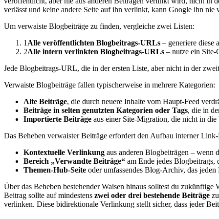
veröffentlicht, aber nie aus anderen Beiträgen verlinkt wird, nicht in
verlässt und keine andere Seite auf ihn verlinkt, kann Google ihn nie
Um verwaiste Blogbeiträge zu finden, vergleiche zwei Listen:
1
Alle veröffentlichten Blogbeitrags-URLs
– generiere diese
2
Alle intern verlinkten Blogbeitrags-URLs
– nutze ein Site-
Jede Blogbeitrags-URL, die in der ersten Liste, aber nicht in der zweit
Verwaiste Blogbeiträge fallen typischerweise in mehrere Kategorien:
Alte Beiträge
, die durch neuere Inhalte vom Haupt-Feed verd
Beiträge in selten genutzten Kategorien oder Tags
, die in d
Importierte Beiträge
aus einer Site-Migration, die nicht in die
Das Beheben verwaister Beiträge erfordert den Aufbau interner Link
Kontextuelle Verlinkung
aus anderen Blogbeiträgen – wenn du
Bereich „Verwandte Beiträge“
am Ende jedes Blogbeitrags, d
Themen-Hub-Seite
oder umfassendes Blog-Archiv, das jeden B
Über das Beheben bestehender Waisen hinaus solltest du zukünftige Wa
Beitrag sollte auf mindestens
zwei oder drei bestehende Beiträge
zu
verlinken. Diese bidirektionale Verlinkung stellt sicher, dass jeder B