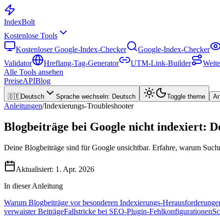
Index
Bolt
Kostenlose Tools
Kostenloser Google-Index-Checker
Google-Index-Checker
Validator
Hreflang-Tag-Generator
UTM-Link-Builder
Weite
Alle Tools ansehen
Preise
API
Blog
🇩🇪
Deutsch
Sprache wechseln
:
Deutsch
Toggle theme
A
Anleitungen
/
Indexierungs-Troubleshooter
Blogbeiträge bei Google nicht indexiert: 
Deine Blogbeiträge sind für Google unsichtbar. Erfahre, warum Such
Aktualisiert:
1. Apr. 2026
In dieser Anleitung
Warum Blogbeiträge vor besonderen Indexierungs-Herausforderunge
verwaister Beiträge
Fallstricke bei SEO-Plugin-Fehlkonfigurationen
Sc