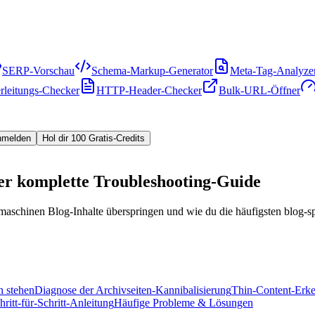
SERP-Vorschau
Schema-Markup-Generator
Meta-Tag-Analyze
rleitungs-Checker
HTTP-Header-Checker
Bulk-URL-Öffner
nmelden
Hol dir 100 Gratis-Credits
Der komplette Troubleshooting-Guide
maschinen Blog-Inhalte überspringen und wie du die häufigsten blog-sp
n stehen
Diagnose der Archivseiten-Kannibalisierung
Thin-Content-Erke
hritt-für-Schritt-Anleitung
Häufige Probleme & Lösungen