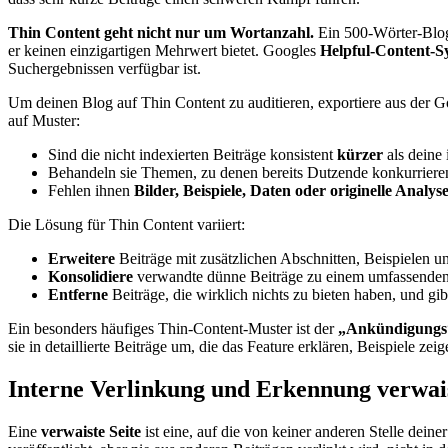
Thin Content geht nicht nur um Wortanzahl.
Ein 500-Wörter-Blogbe
er keinen einzigartigen Mehrwert bietet. Googles
Helpful-Content-S
Suchergebnissen verfügbar ist.
Um deinen Blog auf Thin Content zu auditieren, exportiere aus der Go
auf Muster:
Sind die nicht indexierten Beiträge konsistent
kürzer
als deine 
Behandeln sie Themen, zu denen bereits Dutzende konkurrieren
Fehlen ihnen
Bilder, Beispiele, Daten oder originelle Analys
Die Lösung für Thin Content variiert:
Erweitere
Beiträge mit zusätzlichen Abschnitten, Beispielen un
Konsolidiere
verwandte dünne Beiträge zu einem umfassenden 
Entferne
Beiträge, die wirklich nichts zu bieten haben, und gi
Ein besonders häufiges Thin-Content-Muster ist der
„Ankündigungs“
sie in detaillierte Beiträge um, die das Feature erklären, Beispiele z
Interne Verlinkung und Erkennung verwais
Eine
verwaiste Seite
ist eine, auf die von keiner anderen Stelle dein