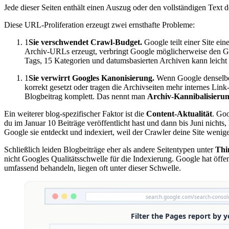
Jede dieser Seiten enthält einen Auszug oder den vollständigen Text
Diese URL-Proliferation erzeugt zwei ernsthafte Probleme:
1
Sie verschwendet Crawl-Budget.
Google teilt einer Site ei
Archiv-URLs erzeugt, verbringt Google möglicherweise den Groß
Tags, 15 Kategorien und datumsbasierten Archiven kann leicht
1
Sie verwirrt Googles Kanonisierung.
Wenn Google denselben
korrekt gesetzt oder tragen die Archivseiten mehr internes Lin
Blogbeitrag komplett. Das nennt man
Archiv-Kannibalisieru
Ein weiterer blog-spezifischer Faktor ist die
Content-Aktualität
. Goo
du im Januar 10 Beiträge veröffentlicht hast und dann bis Juni nichts,
Google sie entdeckt und indexiert, weil der Crawler deine Site wenige
Schließlich leiden Blogbeiträge eher als andere Seitentypen unter
Thi
nicht Googles Qualitätsschwelle für die Indexierung. Google hat öffen
umfassend behandeln, liegen oft unter dieser Schwelle.