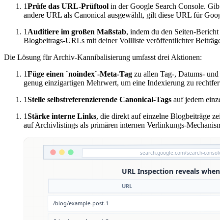
1
Prüfe das URL-Prüftool
in der Google Search Console. Gib 
andere URL als Canonical ausgewählt, gilt diese URL für Google
1
Auditiere im großen Maßstab
, indem du den Seiten-Bericht
Blogbeitrags-URLs mit deiner Vollliste veröffentlichter Beiträge
Die Lösung für Archiv-Kannibalisierung umfasst drei Aktionen:
1
Füge einen `noindex`-Meta-Tag
zu allen Tag-, Datums- und A
genug einzigartigen Mehrwert, um eine Indexierung zu rechtfer
1
Stelle selbstreferenzierende Canonical-Tags
auf jedem einze
1
Stärke interne Links
, die direkt auf einzelne Blogbeiträge z
auf Archivlistings als primären internen Verlinkungs-Mechanis