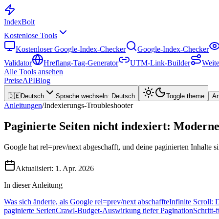
Index
Bolt
Kostenlose Tools
Kostenloser Google-Index-Checker
Google-Index-Checker
Validator
Hreflang-Tag-Generator
UTM-Link-Builder
Weite
Alle Tools ansehen
Preise
API
Blog
🇩🇪
Deutsch
Sprache wechseln
:
Deutsch
Toggle theme
A
Anleitungen
/
Indexierungs-Troubleshooter
Paginierte Seiten nicht indexiert: Modern
Google hat rel=prev/next abgeschafft, und deine paginierten Inhalte 
Aktualisiert:
1. Apr. 2026
In dieser Anleitung
Was sich änderte, als Google rel=prev/next abschaffte
Infinite Scroll
paginierte Serien
Crawl-Budget-Auswirkung tiefer Pagination
Schritt-