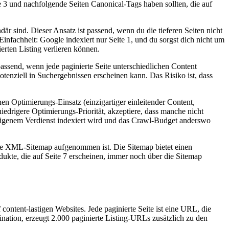
e 3 und nachfolgende Seiten Canonical-Tags haben sollten, die auf
ndär sind. Dieser Ansatz ist passend, wenn du die tieferen Seiten nicht
 Einfachheit: Google indexiert nur Seite 1, und du sorgst dich nicht um
ierten Listing verlieren können.
 passend, wenn jede paginierte Seite unterschiedlichen Content
 potenziell in Suchergebnissen erscheinen kann. Das Risiko ist, dass
en Optimierungs-Einsatz (einzigartiger einleitender Content,
iedrigere Optimierungs-Priorität, akzeptiere, dass manche nicht
s eigenem Verdienst indexiert wird und das Crawl-Budget anderswo
deine XML-Sitemap aufgenommen ist. Die Sitemap bietet einen
ukte, die auf Seite 7 erscheinen, immer noch über die Sitemap
content-lastigen Websites. Jede paginierte Seite ist eine URL, die
ination, erzeugt 2.000 paginierte Listing-URLs zusätzlich zu den