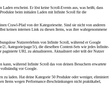
n Laden erscheint. Er löst keine Scroll-Events aus, was heißt, dass
rodukte beim initialen Laden mit Infinite Scroll für die
inen Crawl-Pfad von der Kategorieseite. Sind sie nicht von anderen
e selbst keinen internen Link zu diesen Items, was ihre wahrgenommene
ibungslose Nutzererlebnis von Infinite Scroll, während er Google
2/, /kategorie/page/3/), die dieselben Content-Sets wie jedes Infinite-
aginierte URL zu aktualisieren. Aktualisiert oder teilt der Nutzer
en kann, während Infinite Scroll das von deinen Besuchern erwartete
s vollständig vor Google.
aden zu laden. Hat deine Kategorie 50 Produkte oder weniger, eliminiert
enden Items wegen Performance-Beschränkungen nicht praktikabel,