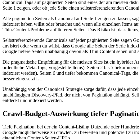
Canonical-Tags auf paginierten Seiten sind eines der am meisten disk
Seite 1 zeigen, oder ob jede Seite einen selbstreferenzierenden Canoni
Alle paginierten Seiten als Canonical auf Seite 1 zeigen zu lassen, sag
indexiert haben willst oder brauchst und wenn alle einzelnen Items auf
Thin-Content-Probleme auf tieferen Seiten. Das Risiko ist, dass Items,
Selbstreferenzierende Canonicals auf jeder paginierten Seite sagen Goo
anvisiert oder wenn du willst, dass Google alle Seiten der Serie indexi
Google tiefere Seiten unabhängig davon als Thin Content sehen und si
Die pragmatische Empfehlung für die meisten Sites ist ein hybrider A
ordentliche Meta-Tags, vorgestellte Items). Seiten 2 bis 5 bekommen s
indexiert werden). Seiten 6 und tiefer bekommen Canonical-Tags, die
besser eingesetzt ist.
Unabhängig von der Canonical-Strategie sorge dafür, dass jede einze
unabhängigen Discovery-Pfad, der nicht von Pagination abhängt. Selb
entdeckt und indexiert werden.
Crawl-Budget-Auswirkung tiefer Paginati
Tiefe Pagination, bei der ein Content-Listing Dutzende oder Hunderte 
Google möglicherweise zu crawlen, zu bewerten und potenziell zu inde
eigentlichen Content-Seiten-URLs.