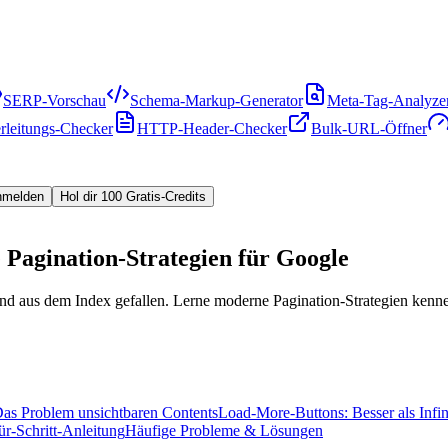
SERP-Vorschau
Schema-Markup-Generator
Meta-Tag-Analyze
rleitungs-Checker
HTTP-Header-Checker
Bulk-URL-Öffner
nmelden
Hol dir 100 Gratis-Credits
e Pagination-Strategien für Google
sind aus dem Index gefallen. Lerne moderne Pagination-Strategien kenn
: Das Problem unsichtbaren Contents
Load-More-Buttons: Besser als Infin
für-Schritt-Anleitung
Häufige Probleme & Lösungen