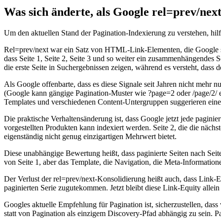
Was sich änderte, als Google rel=prev/next
Um den aktuellen Stand der Pagination-Indexierung zu verstehen, hilft
Rel=prev/next war ein Satz von HTML-Link-Elementen, die Google sagt
dass Seite 1, Seite 2, Seite 3 und so weiter ein zusammenhängendes S
die erste Seite in Suchergebnissen zeigen, während es versteht, dass d
Als Google offenbarte, dass es diese Signale seit Jahren nicht mehr 
(Google kann gängige Pagination-Muster wie ?page=2 oder /page/2/ er
Templates und verschiedenen Content-Untergruppen suggerieren eine p
Die praktische Verhaltensänderung ist, dass Google jetzt jede paginie
vorgestellten Produkten kann indexiert werden. Seite 2, die die nächs
eigenständig nicht genug einzigartigen Mehrwert bietet.
Diese unabhängige Bewertung heißt, dass paginierte Seiten nach Seite 1
von Seite 1, aber das Template, die Navigation, die Meta-Informatione
Der Verlust der rel=prev/next-Konsolidierung heißt auch, dass Link-Eq
paginierten Serie zugutekommen. Jetzt bleibt diese Link-Equity allein a
Googles aktuelle Empfehlung für Pagination ist, sicherzustellen, dass 
statt von Pagination als einzigem Discovery-Pfad abhängig zu sein. Pa