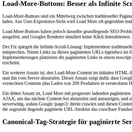
Load-More-Buttons: Besser als Infinite Sc
Load-More-Buttons sind ein Mittelweg zwischen traditioneller Paginati
laden. Aus User-Experience-Sicht wird Load More oft gegenüber traditi
Load-More-Buttons haben jedoch dasselbe grundlegende SEO-Problem 
ausgelöst, und Googles Renderer simuliert keine Klick-Interaktionen
Der Fix spiegelt die Infinite-Scroll-Lösung: Implementiere traditio
entsprechen. Nimm Links zu diesen paginierten URLs irgendwo im H
Implementierungen platzieren die paginierten Links in einem noscript
erscheint.
Ein weiterer Ansatz ist, den Load-More-Content im initialen HTML-Re
statt ihn vom Server abzurufen. Dieser Ansatz sorgt dafür, dass Goog
versteckten Contents (das Laden von 200 Produkten in verstecktem H
Ein dritter Ansatz ist, Load More mit progressiv ladenden paginierte
AJAX, um das nächste Content-Set abzurufen und anzuzeigen, und aktual
serverseitig, sodass Google /page/2/ direkt crawlen und diesen Cont
die zugrunde liegende paginierte URL-Struktur das crawlbare Fundam
Canonical-Tag-Strategie für paginierte Se