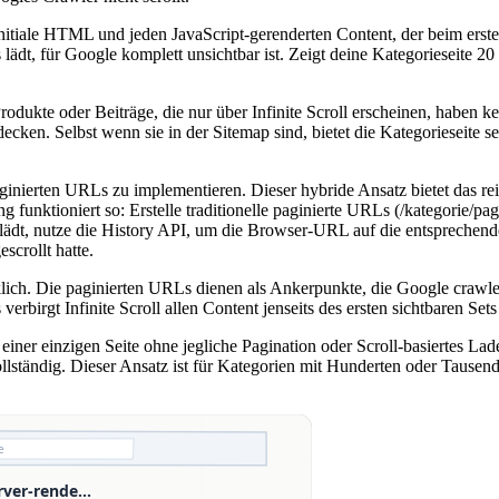
 initiale HTML und jeden JavaScript-gerenderten Content, der beim erste
ädt, für Google komplett unsichtbar ist. Zeigt deine Kategorieseite 20 P
ukte oder Beiträge, die nur über Infinite Scroll erscheinen, haben ke
tdecken. Selbst wenn sie in der Sitemap sind, bietet die Kategorieseit
paginierten URLs zu implementieren. Dieser hybride Ansatz bietet das re
funktioniert so: Erstelle traditionelle paginierte URLs (/kategorie/page/
ädt, nutze die History API, um die Browser-URL auf die entsprechende p
scrollt hatte.
cklich. Die paginierten URLs dienen als Ankerpunkte, die Google crawl
rbirgt Infinite Scroll allen Content jenseits des ersten sichtbaren Set
uf einer einzigen Seite ohne jegliche Pagination oder Scroll-basiertes L
vollständig. Dieser Ansatz ist für Kategorien mit Hunderten oder Taus