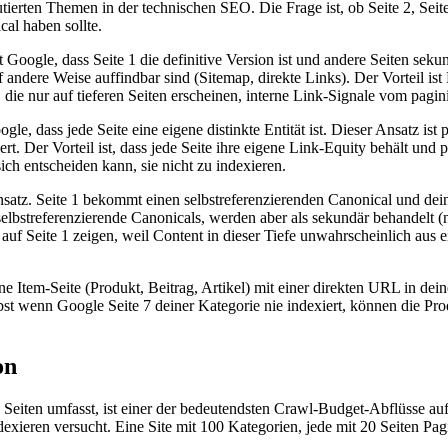
utierten Themen in der technischen SEO. Die Frage ist, ob Seite 2, Seit
cal haben sollte.
t Google, dass Seite 1 die definitive Version ist und andere Seiten seku
 andere Weise auffindbar sind (Sitemap, direkte Links). Der Vorteil ist
 die nur auf tieferen Seiten erscheinen, interne Link-Signale vom pagin
gle, dass jede Seite eine eigene distinkte Entität ist. Dieser Ansatz ist
ert. Der Vorteil ist, dass jede Seite ihre eigene Link-Equity behält und
ch entscheiden kann, sie nicht zu indexieren.
nsatz. Seite 1 bekommt einen selbstreferenzierenden Canonical und dein
elbstreferenzierende Canonicals, werden aber als sekundär behandelt (n
 auf Seite 1 zeigen, weil Content in dieser Tiefe unwahrscheinlich au
lne Item-Seite (Produkt, Beitrag, Artikel) mit einer direkten URL in 
st wenn Google Seite 7 deiner Kategorie nie indexiert, können die Prod
on
Seiten umfasst, ist einer der bedeutendsten Crawl-Budget-Abflüsse auf 
xieren versucht. Eine Site mit 100 Kategorien, jede mit 20 Seiten Pag