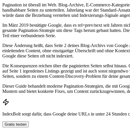
Pagination ist überall im Web. Blog-Archive, E-Commerce-Kategories
handhabbare Seiten zu unterteilen. Jahrelang war der Standard-Ansatz
würde dann die Beziehung verstehen und Indexierungs-Signale angem
Im März 2019 bestätigte Google, dass es rel=prev/next seit Jahren ni
gesamte Pagination-Strategie um diese Tags herum gebaut hatten. Die 
Teil einer verbundenen Serie.
Diese Änderung heißt, dass Seite 2 deines Blog-Archivs von Google a
einleitenden Content, ohne einzigartige Überschrift und ohne Kontext, 
Google diese Seiten oft nicht indexiert.
Die Konsequenzen reichen über die paginierten Seiten selbst hinaus. C
auf Seite 1 irgendeines Listings gezeigt und ist auch sonst nirgendw
Seiten, sondern zu einem Content-Discovery-Problem für deine gesam
Dieser Guide behandelt moderne Pagination-Strategien, die mit Googl
Mustern und bietet konkrete Fixes, um Content zurückzugewinnen, der 
IndexBolt sorgt dafür, dass Google deine URLs in unter 24 Stunden
Gratis testen