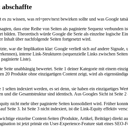
 abschaffte
 es zu wissen, was rel=prev/next bewirken sollte und was Google tatsäch
en, dass eine Reihe von Seiten als paginierte Sequenz verbunden ist. 
et bilden. Theoretisch würde Google die Serie als einzelne logische E
er Inhalt über nachfolgende Seiten fortgesetzt wird.
nutzte, war die Implikation klar: Google verließ sich auf andere Signa
kennen), interne Link-Strukturen (sequenzielle Links zwischen Seiten
aginierte Liste).
rte Seite unabhängig bewertet. Seite 1 deiner Kategorie mit einem einzi
ten 20 Produkte ohne einzigartigen Content zeigt, wird als eigenständig
 selten indexiert werden, es sei denn, sie haben ein einzigartiges Wert-
n und die Gesamtstruktur sind identisch. Aus Googles Sicht ist Seite 2 
uity nicht mehr über paginierte Seiten konsolidiert wird. Früher konnte
uf Seite 3. Ist Seite 3 nicht indexiert, ist die Link-Equity effektiv ver
wichtige einzelne Content-Seiten (Produkte, Artikel, Beiträge) direkt a
gination ist jetzt primär ein User-Experience-Feature statt eines SEO-F