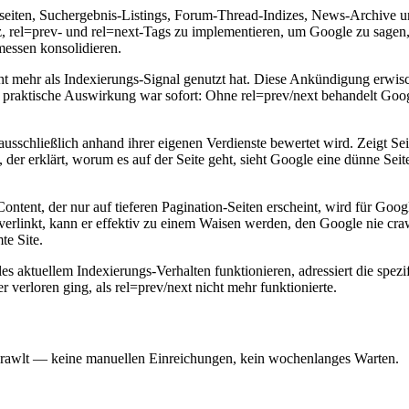
eiten, Suchergebnis-Listings, Forum-Thread-Indizes, News-Archive un
, rel=prev- und rel=next-Tags zu implementieren, um Google zu sagen, 
essen konsolidieren.
cht mehr als Indexierungs-Signal genutzt hat. Diese Ankündigung erwis
praktische Auswirkung war sofort: Ohne rel=prev/next behandelt Google 
usschließlich anhand ihrer eigenen Verdienste bewertet wird. Zeigt Se
der erklärt, worum es auf der Seite geht, sieht Google eine dünne Seite
ontent, der nur auf tieferen Pagination-Seiten erscheint, wird für Goo
o verlinkt, kann er effektiv zu einem Waisen werden, den Google nie cr
te Site.
es aktuellem Indexierungs-Verhalten funktionieren, adressiert die spez
verloren ging, als rel=prev/next nicht mehr funktionierte.
 crawlt — keine manuellen Einreichungen, kein wochenlanges Warten.