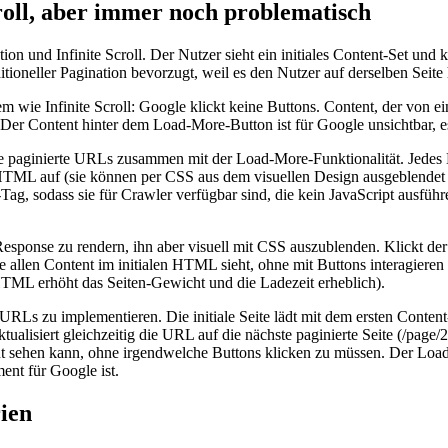
roll, aber immer noch problematisch
on und Infinite Scroll. Der Nutzer sieht ein initiales Content-Set und k
oneller Pagination bevorzugt, weil es den Nutzer auf derselben Seite h
wie Infinite Scroll: Google klickt keine Buttons. Content, der von 
. Der Content hinter dem Load-More-Button ist für Google unsichtbar, 
nelle paginierte URLs zusammen mit der Load-More-Funktionalität. Jed
TML auf (sie können per CSS aus dem visuellen Design ausgeblendet 
-Tag, sodass sie für Crawler verfügbar sind, die kein JavaScript ausf
sponse zu rendern, ihn aber visuell mit CSS auszublenden. Klickt der 
le allen Content im initialen HTML sieht, ohne mit Buttons interagiere
TML erhöht das Seiten-Gewicht und die Ladezeit erheblich).
n URLs zu implementieren. Die initiale Seite lädt mit dem ersten Cont
isiert gleichzeitig die URL auf die nächste paginierte Seite (/page/2/
ent sehen kann, ohne irgendwelche Buttons klicken zu müssen. Der Loa
ent für Google ist.
rien