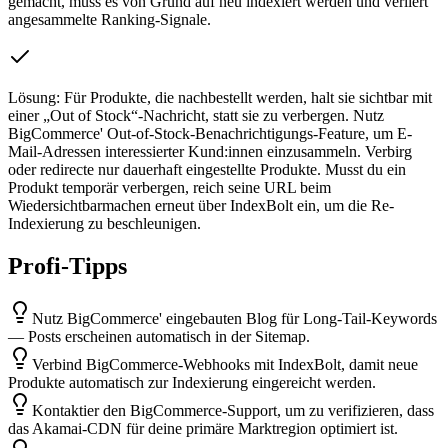
gemacht, muss es von Grund auf neu indexiert werden und verliert
angesammelte Ranking-Signale.
Lösung:
Für Produkte, die nachbestellt werden, halt sie sichtbar mit
einer „Out of Stock“-Nachricht, statt sie zu verbergen. Nutz
BigCommerce' Out-of-Stock-Benachrichtigungs-Feature, um E-
Mail-Adressen interessierter Kund:innen einzusammeln. Verbirg
oder redirecte nur dauerhaft eingestellte Produkte. Musst du ein
Produkt temporär verbergen, reich seine URL beim
Wiedersichtbarmachen erneut über IndexBolt ein, um die Re-
Indexierung zu beschleunigen.
Profi-Tipps
Nutz BigCommerce' eingebauten Blog für Long-Tail-Keywords
— Posts erscheinen automatisch in der Sitemap.
Verbind BigCommerce-Webhooks mit IndexBolt, damit neue
Produkte automatisch zur Indexierung eingereicht werden.
Kontaktier den BigCommerce-Support, um zu verifizieren, dass
das Akamai-CDN für deine primäre Marktregion optimiert ist.