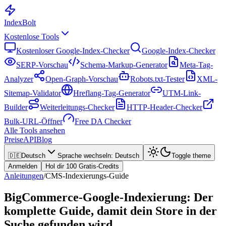
Index
Bolt
Kostenlose Tools
Kostenloser Google-Index-Checker
Google-Index-Checker
SERP-Vorschau
Schema-Markup-Generator
Meta-Tag-
Analyzer
Open-Graph-Vorschau
Robots.txt-Tester
XML-
Sitemap-Validator
Hreflang-Tag-Generator
UTM-Link-
Builder
Weiterleitungs-Checker
HTTP-Header-Checker
Bulk-URL-Öffner
Free DA Checker
Alle Tools ansehen
Preise
API
Blog
🇩🇪
Deutsch
Sprache wechseln
:
Deutsch
Toggle theme
Anmelden
Hol dir 100 Gratis-Credits
Anleitungen
/
CMS-Indexierungs-Guide
BigCommerce-Google-Indexierung: Der
komplette Guide, damit dein Store in der
Suche gefunden wird