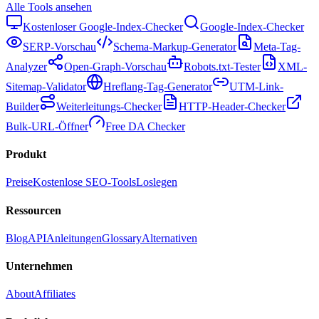
Alle Tools ansehen
Kostenloser Google-Index-Checker
Google-Index-Checker
SERP-Vorschau
Schema-Markup-Generator
Meta-Tag-
Analyzer
Open-Graph-Vorschau
Robots.txt-Tester
XML-
Sitemap-Validator
Hreflang-Tag-Generator
UTM-Link-
Builder
Weiterleitungs-Checker
HTTP-Header-Checker
Bulk-URL-Öffner
Free DA Checker
Produkt
Preise
Kostenlose SEO-Tools
Loslegen
Ressourcen
Blog
API
Anleitungen
Glossary
Alternativen
Unternehmen
About
Affiliates