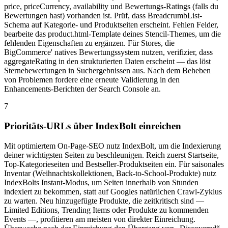
price, priceCurrency, availability und Bewertungs-Ratings (falls du
Bewertungen hast) vorhanden ist. Prüf, dass BreadcrumbList-
Schema auf Kategorie- und Produktseiten erscheint. Fehlen Felder,
bearbeite das product.html-Template deines Stencil-Themes, um die
fehlenden Eigenschaften zu ergänzen. Für Stores, die
BigCommerce' natives Bewertungssystem nutzen, verifizier, dass
aggregateRating in den strukturierten Daten erscheint — das löst
Sternebewertungen in Suchergebnissen aus. Nach dem Beheben
von Problemen fordere eine erneute Validierung in den
Enhancements-Berichten der Search Console an.
7
Prioritäts-URLs über IndexBolt einreichen
Mit optimiertem On-Page-SEO nutz IndexBolt, um die Indexierung
deiner wichtigsten Seiten zu beschleunigen. Reich zuerst Startseite,
Top-Kategorieseiten und Bestseller-Produktseiten ein. Für saisonales
Inventar (Weihnachtskollektionen, Back-to-School-Produkte) nutz
IndexBolts Instant-Modus, um Seiten innerhalb von Stunden
indexiert zu bekommen, statt auf Googles natürlichen Crawl-Zyklus
zu warten. Neu hinzugefügte Produkte, die zeitkritisch sind —
Limited Editions, Trending Items oder Produkte zu kommenden
Events —, profitieren am meisten von direkter Einreichung.