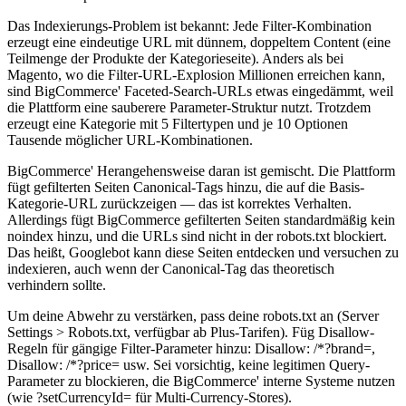
Das Indexierungs-Problem ist bekannt: Jede Filter-Kombination
erzeugt eine eindeutige URL mit dünnem, doppeltem Content (eine
Teilmenge der Produkte der Kategorieseite). Anders als bei
Magento, wo die Filter-URL-Explosion Millionen erreichen kann,
sind BigCommerce' Faceted-Search-URLs etwas eingedämmt, weil
die Plattform eine sauberere Parameter-Struktur nutzt. Trotzdem
erzeugt eine Kategorie mit 5 Filtertypen und je 10 Optionen
Tausende möglicher URL-Kombinationen.
BigCommerce' Herangehensweise daran ist gemischt. Die Plattform
fügt gefilterten Seiten Canonical-Tags hinzu, die auf die Basis-
Kategorie-URL zurückzeigen — das ist korrektes Verhalten.
Allerdings fügt BigCommerce gefilterten Seiten standardmäßig kein
noindex hinzu, und die URLs sind nicht in der robots.txt blockiert.
Das heißt, Googlebot kann diese Seiten entdecken und versuchen zu
indexieren, auch wenn der Canonical-Tag das theoretisch
verhindern sollte.
Um deine Abwehr zu verstärken, pass deine robots.txt an (Server
Settings > Robots.txt, verfügbar ab Plus-Tarifen). Füg Disallow-
Regeln für gängige Filter-Parameter hinzu: Disallow: /*?brand=,
Disallow: /*?price= usw. Sei vorsichtig, keine legitimen Query-
Parameter zu blockieren, die BigCommerce' interne Systeme nutzen
(wie ?setCurrencyId= für Multi-Currency-Stores).