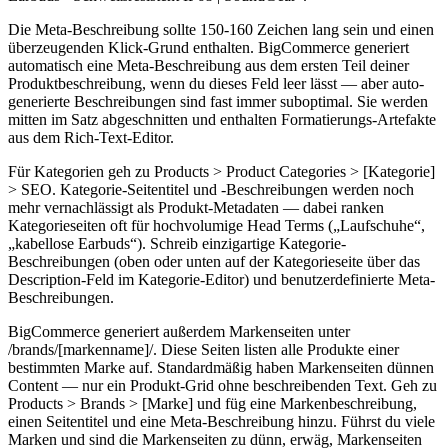
Die Meta-Beschreibung sollte 150-160 Zeichen lang sein und einen
überzeugenden Klick-Grund enthalten. BigCommerce generiert
automatisch eine Meta-Beschreibung aus dem ersten Teil deiner
Produktbeschreibung, wenn du dieses Feld leer lässt — aber auto-
generierte Beschreibungen sind fast immer suboptimal. Sie werden
mitten im Satz abgeschnitten und enthalten Formatierungs-Artefakte
aus dem Rich-Text-Editor.
Für Kategorien geh zu Products > Product Categories > [Kategorie]
> SEO. Kategorie-Seitentitel und -Beschreibungen werden noch
mehr vernachlässigt als Produkt-Metadaten — dabei ranken
Kategorieseiten oft für hochvolumige Head Terms („Laufschuhe“,
„kabellose Earbuds“). Schreib einzigartige Kategorie-
Beschreibungen (oben oder unten auf der Kategorieseite über das
Description-Feld im Kategorie-Editor) und benutzerdefinierte Meta-
Beschreibungen.
BigCommerce generiert außerdem Markenseiten unter
/brands/[markenname]/. Diese Seiten listen alle Produkte einer
bestimmten Marke auf. Standardmäßig haben Markenseiten dünnen
Content — nur ein Produkt-Grid ohne beschreibenden Text. Geh zu
Products > Brands > [Marke] und füg eine Markenbeschreibung,
einen Seitentitel und eine Meta-Beschreibung hinzu. Führst du viele
Marken und sind die Markenseiten zu dünn, erwäg, Markenseiten