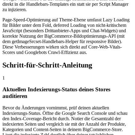
direkt in die Handlebars-Templates ein statt sie per Script Manager
zu injizieren.
Page-Speed-Optimierung auf Theme-Ebene umfasst Lazy Loading
für Bilder unter dem Fold, deferred Loading von nicht-kritischem
JavaScript (besonders Drittanbieter-Apps und Chat-Widgets) und
korrekte Nutzung der BigCommerce-Bildoptimierungs-API (mit
dem getImageSrcset-Handlebars-Helper für responsive Bilder).
Diese Verbesserungen wirken sich direkt auf Core-Web-Vitals-
Scores und Googlebots Crawl-Effizienz aus.
Schritt-für-Schritt-Anleitung
1
Aktuellen Indexierungs-Status deines Stores
auditieren
Bevor du Änderungen vornimmst, prüf deinen aktuellen
Indexierungs-Status. Öffne die Google Search Console und schau
den Index-Coverage-Bericht durch. Notier die Gesamtzahl der
indexierten Seiten und vergleich sie mit der Anzahl der Produkte,
Kategorien und Content-Seiten in deinem BigCommerce-Store.
Liegt die indexierte Zahl deutlich über deiner tatsächlichen