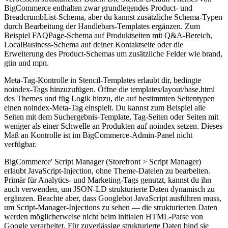
BigCommerce enthalten zwar grundlegendes Product- und
BreadcrumbList-Schema, aber du kannst zusätzliche Schema-Typen
durch Bearbeitung der Handlebars-Templates ergänzen. Zum
Beispiel FAQPage-Schema auf Produktseiten mit Q&A-Bereich,
LocalBusiness-Schema auf deiner Kontaktseite oder die
Erweiterung des Product-Schemas um zusätzliche Felder wie brand,
gtin und mpn.
Meta-Tag-Kontrolle in Stencil-Templates erlaubt dir, bedingte
noindex-Tags hinzuzufügen. Öffne die templates/layout/base.html
des Themes und füg Logik hinzu, die auf bestimmten Seitentypen
einen noindex-Meta-Tag einspielt. Du kannst zum Beispiel alle
Seiten mit dem Suchergebnis-Template, Tag-Seiten oder Seiten mit
weniger als einer Schwelle an Produkten auf noindex setzen. Dieses
Maß an Kontrolle ist im BigCommerce-Admin-Panel nicht
verfügbar.
BigCommerce' Script Manager (Storefront > Script Manager)
erlaubt JavaScript-Injection, ohne Theme-Dateien zu bearbeiten.
Primär für Analytics- und Marketing-Tags genutzt, kannst du ihn
auch verwenden, um JSON-LD strukturierte Daten dynamisch zu
ergänzen. Beachte aber, dass Googlebot JavaScript ausführen muss,
um Script-Manager-Injections zu sehen — die strukturierten Daten
werden möglicherweise nicht beim initialen HTML-Parse von
Google verarbeitet. Für zuverlässige strukturierte Daten bind sie