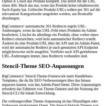
Option 4: Lösch das Produkt komplett. Das liefert für die URL
einen 404. Mach das nur, wenn das Produkt keine erhaltenswerte
Such-Equity hat. Gelöschte Produkt-URLs sollten per 301 auf die
relevanteste Kategorieseite umgeleitet werden, um Resttraffic
abzufangen.
BigCommerce' automatische 301-Redirects regeln URL-
Änderungen, wenn du das URL-Feld eines Produkts im Admin
bearbeitest. Löschst du allerdings ein Produkt, ohne vorher einen
Redirect einzurichten, wird kein automatischer Redirect erstellt.
Änderst du eine Produkt-URL über die API statt im Admin-Panel,
wird der automatische Redirect je nach genutztem API-Endpoint
möglicherweise nicht ausgelöst. Verifizier nach API-getriebenen
URL-Änderungen immer, dass Redirects vorhanden sind.
Stencil-Theme SEO-Anpassungen
BigCommerce' Stencil-Theme-Framework nutzt Handlebars-
Templates, die du für SEO-Verbesserungen über das hinaus
anpassen kannst, was das Admin-Panel bietet. Diese Anpassungen
erfordern das Editieren von Theme-Dateien und die Nutzung der
Stencil-CLI für lokale Entwicklung.
Die wirkungsvollste Theme-Anpassung ist das Hinzufügen oder
Verbessern strukturierter Daten. Die Stencil-Default-Themes von