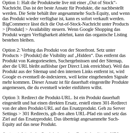
Option 1: Halt die Produktseite live mit einer „Out of Stock“-
Nachricht. Das ist der beste Ansatz für Produkte, die nachbestellt
werden. Die Seite behält ihre angesammelte Such-Equity, und wenn
das Produkt wieder verfügbar ist, kann es sofort verkauft werden.
BigCommerce lässt dich die Out-of-Stock-Nachricht unter Products
> [Produkt] > Availability steuern. Wenn Google Shopping das
Produkt wegen Verfügbarkeit ablehnt, kann das organische Listing
bestehen bleiben.
Option 2: Verbirg das Produkt von der Storefront. Setz unter
Products > [Produkt] die Visibility auf „Hidden“. Das entfernt das
Produkt von Kategorieseiten, Suchergebnissen und der Sitemap,
aber die URL bleibt auflösbar (per Direct Link erreichbar). Weil das
Produkt aus der Sitemap und den internen Links entfernt ist, wird
Google es eventuell de-indexieren, weil keine eingehenden Signale
mehr kommen. Dieser Ansatz ist für dauerhaft eingestellte Produkte
angemessen, die du eventuell wieder einführen willst.
Option 3: Redirect die Produkt-URL. Ist ein Produkt dauerhaft
eingestellt und hat einen direkten Ersatz, erstell einen 301-Redirect
von der alten Produkt-URL auf das Ersatzprodukt. Geh zu Server
Settings > 301 Redirects, gib den alten URL-Pfad ein und setz das
Ziel auf das Ersatzprodukt. Das überträgt angesammelte Such-
Equity auf das neue Produkt.