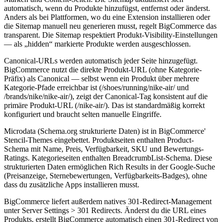
automatisch, wenn du Produkte hinzufügst, entfernst oder änderst.
Anders als bei Plattformen, wo du eine Extension installieren oder
die Sitemap manuell neu generieren musst, regelt BigCommerce das
transparent. Die Sitemap respektiert Produkt-Visibility-Einstellungen
— als „hidden“ markierte Produkte werden ausgeschlossen.
Canonical-URLs werden automatisch jeder Seite hinzugefügt.
BigCommerce nutzt die direkte Produkt-URL (ohne Kategorie-
Präfix) als Canonical — selbst wenn ein Produkt über mehrere
Kategorie-Pfade erreichbar ist (/shoes/running/nike-air/ und
/brands/nike/nike-air/), zeigt der Canonical-Tag konsistent auf die
primäre Produkt-URL (/nike-air/). Das ist standardmäßig korrekt
konfiguriert und braucht selten manuelle Eingriffe.
Microdata (Schema.org strukturierte Daten) ist in BigCommerce'
Stencil-Themes eingebettet. Produktseiten enthalten Product-
Schema mit Name, Preis, Verfügbarkeit, SKU und Bewertungs-
Ratings. Kategorieseiten enthalten BreadcrumbList-Schema. Diese
strukturierten Daten ermöglichen Rich Results in der Google-Suche
(Preisanzeige, Sternebewertungen, Verfügbarkeits-Badges), ohne
dass du zusätzliche Apps installieren musst.
BigCommerce liefert außerdem natives 301-Redirect-Management
unter Server Settings > 301 Redirects. Änderst du die URL eines
Produkts, erstellt BigCommerce automatisch einen 301-Redirect von