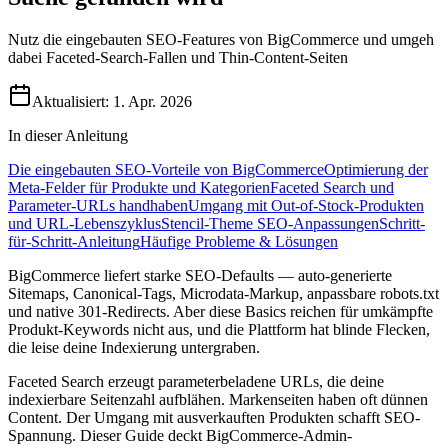
Nutz die eingebauten SEO-Features von BigCommerce und umgeh
dabei Faceted-Search-Fallen und Thin-Content-Seiten
Aktualisiert:
1. Apr. 2026
In dieser Anleitung
Die eingebauten SEO-Vorteile von BigCommerce
Optimierung der
Meta-Felder für Produkte und Kategorien
Faceted Search und
Parameter-URLs handhaben
Umgang mit Out-of-Stock-Produkten
und URL-Lebenszyklus
Stencil-Theme SEO-Anpassungen
Schritt-
für-Schritt-Anleitung
Häufige Probleme & Lösungen
BigCommerce liefert starke SEO-Defaults — auto-generierte
Sitemaps, Canonical-Tags, Microdata-Markup, anpassbare robots.txt
und native 301-Redirects. Aber diese Basics reichen für umkämpfte
Produkt-Keywords nicht aus, und die Plattform hat blinde Flecken,
die leise deine Indexierung untergraben.
Faceted Search erzeugt parameterbeladene URLs, die deine
indexierbare Seitenzahl aufblähen. Markenseiten haben oft dünnen
Content. Der Umgang mit ausverkauften Produkten schafft SEO-
Spannung. Dieser Guide deckt BigCommerce-Admin-