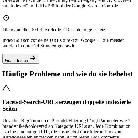
Überwache nach der Einreichung den Übergang von „Discovered“
zu „Indexed“ im URL-Prüftool der Google Search Console.
Die manuellen Schritte erledigt? Beschleunige es jetzt.
IndexBolt schickt deine URLs direkt zu Google — die meisten
werden in unter 24 Stunden gecrawlt.
Gratis testen
Häufige Probleme und wie du sie behebst
Faceted-Search-URLs erzeugen doppelte indexierte
Seiten
Ursache:
BigCommerce' Produkt-Filterung hängt Parameter wie ?
brand=nike&color=red an Kategorie-URLs an. Jede Kombination
ist eine eindeutige URL, die Googlebot über interne Links auf
Kategorieseiten entdecken kann. Auch wenn BigCommerce