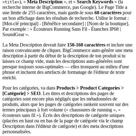
), «
Meta Description
», et «
Search Keywords
» (la
<title>
recherche interne de BigCommerce, pas Google). Le Page Title a
une limite de 255 caractères, mais garde-le sous
60 caractères
pour
un bon affichage dans les résultats de recherche. Utilise le format :
[Mot-clé principal] - [Bénéfice secondaire] | [Nom de la boutique].
Par exemple : « Écouteurs Running Sans Fil - Étanches IP68 |
SoundGear ».
La Meta Description devrait faire
150-160 caractères
et inclure une
raison convaincante de cliquer. BigCommerce auto-génère une meta
description à partir du début de la description de ton produit si tu
laisses ce champ vide, mais les descriptions auto-générées sont
presque toujours sous-optimales — elles tronquent au milieu d'une
phrase et incluent des artefacts de formatage de l'éditeur de texte
enrichi.
Pour les catégories, va dans
Products > Product Categories >
[Catégorie] > SEO
. Les titres et descriptions des pages de
catégories sont encore plus négligés que les métadonnées de
produits, alors que les pages de catégories rankent souvent sur des
termes principaux à fort volume (« chaussures de running », «
écouteurs sans fil »). Écris des descriptions de catégorie uniques
(placées en haut ou en bas de la page de catégorie via le champ
Description dans l'éditeur de catégorie) et des meta descriptions
personnalisées.