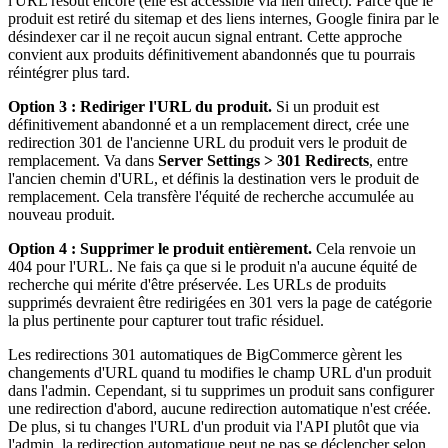
l'URL résout encore (elle est accessible via lien direct). Parce que le
produit est retiré du sitemap et des liens internes, Google finira par le
désindexer car il ne reçoit aucun signal entrant. Cette approche
convient aux produits définitivement abandonnés que tu pourrais
réintégrer plus tard.
Option 3 : Rediriger l'URL du produit.
Si un produit est
définitivement abandonné et a un remplacement direct, crée une
redirection 301 de l'ancienne URL du produit vers le produit de
remplacement. Va dans
Server Settings > 301 Redirects
, entre
l'ancien chemin d'URL, et définis la destination vers le produit de
remplacement. Cela transfère l'équité de recherche accumulée au
nouveau produit.
Option 4 : Supprimer le produit entièrement.
Cela renvoie un
404 pour l'URL. Ne fais ça que si le produit n'a aucune équité de
recherche qui mérite d'être préservée. Les URLs de produits
supprimés devraient être redirigées en 301 vers la page de catégorie
la plus pertinente pour capturer tout trafic résiduel.
Les redirections 301 automatiques de BigCommerce gèrent les
changements d'URL quand tu modifies le champ URL d'un produit
dans l'admin. Cependant, si tu supprimes un produit sans configurer
une redirection d'abord, aucune redirection automatique n'est créée.
De plus, si tu changes l'URL d'un produit via l'API plutôt que via
l'admin, la redirection automatique peut ne pas se déclencher selon