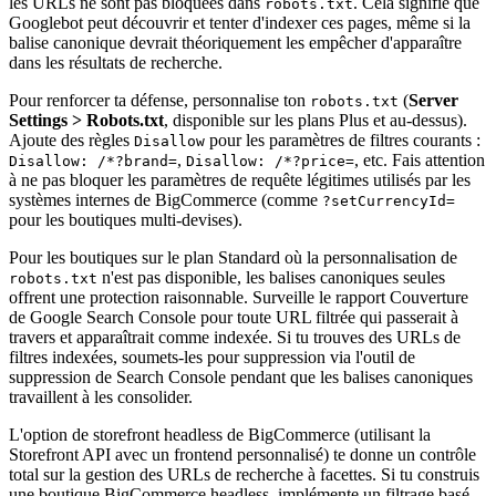
les URLs ne sont pas bloquées dans
. Cela signifie que
robots.txt
Googlebot peut découvrir et tenter d'indexer ces pages, même si la
balise canonique devrait théoriquement les empêcher d'apparaître
dans les résultats de recherche.
Pour renforcer ta défense, personnalise ton
(
Server
robots.txt
Settings > Robots.txt
, disponible sur les plans Plus et au-dessus).
Ajoute des règles
pour les paramètres de filtres courants :
Disallow
,
, etc. Fais attention
Disallow: /*?brand=
Disallow: /*?price=
à ne pas bloquer les paramètres de requête légitimes utilisés par les
systèmes internes de BigCommerce (comme
?setCurrencyId=
pour les boutiques multi-devises).
Pour les boutiques sur le plan Standard où la personnalisation de
n'est pas disponible, les balises canoniques seules
robots.txt
offrent une protection raisonnable. Surveille le rapport Couverture
de Google Search Console pour toute URL filtrée qui passerait à
travers et apparaîtrait comme indexée. Si tu trouves des URLs de
filtres indexées, soumets-les pour suppression via l'outil de
suppression de Search Console pendant que les balises canoniques
travaillent à les consolider.
L'option de storefront headless de BigCommerce (utilisant la
Storefront API avec un frontend personnalisé) te donne un contrôle
total sur la gestion des URLs de recherche à facettes. Si tu construis
une boutique BigCommerce headless, implémente un filtrage basé