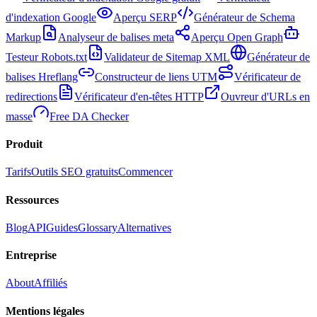
d'indexation Google
Aperçu SERP
Générateur de Schema
Markup
Analyseur de balises meta
Aperçu Open Graph
Testeur Robots.txt
Validateur de Sitemap XML
Générateur de
balises Hreflang
Constructeur de liens UTM
Vérificateur de
redirections
Vérificateur d'en-têtes HTTP
Ouvreur d'URLs en
masse
Free DA Checker
Produit
Tarifs
Outils SEO gratuits
Commencer
Ressources
Blog
API
Guides
Glossary
Alternatives
Entreprise
About
Affiliés
Mentions légales