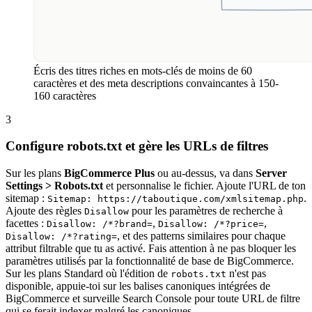
Écris des titres riches en mots-clés de moins de 60
caractères et des meta descriptions convaincantes à 150-
160 caractères
3
Configure robots.txt et gère les URLs de filtres
Sur les plans
BigCommerce Plus
ou au-dessus, va dans
Server
Settings > Robots.txt
et personnalise le fichier. Ajoute l'URL de ton
sitemap :
.
Sitemap: https://taboutique.com/xmlsitemap.php
Ajoute des règles
pour les paramètres de recherche à
Disallow
facettes :
,
,
Disallow: /*?brand=
Disallow: /*?price=
, et des patterns similaires pour chaque
Disallow: /*?rating=
attribut filtrable que tu as activé. Fais attention à ne pas bloquer les
paramètres utilisés par la fonctionnalité de base de BigCommerce.
Sur les plans Standard où l'édition de
n'est pas
robots.txt
disponible, appuie-toi sur les balises canoniques intégrées de
BigCommerce et surveille Search Console pour toute URL de filtre
qui se ferait indexer malgré les canoniques.