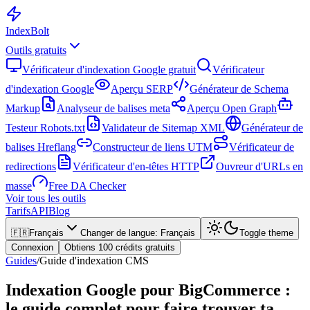
Index
Bolt
Outils gratuits
Vérificateur d'indexation Google gratuit
Vérificateur
d'indexation Google
Aperçu SERP
Générateur de Schema
Markup
Analyseur de balises meta
Aperçu Open Graph
Testeur Robots.txt
Validateur de Sitemap XML
Générateur de
balises Hreflang
Constructeur de liens UTM
Vérificateur de
redirections
Vérificateur d'en-têtes HTTP
Ouvreur d'URLs en
masse
Free DA Checker
Voir tous les outils
Tarifs
API
Blog
🇫🇷
Français
Changer de langue
:
Français
Toggle theme
Connexion
Obtiens 100 crédits gratuits
Guides
/
Guide d'indexation CMS
Indexation Google pour BigCommerce :
le guide complet pour faire trouver ta