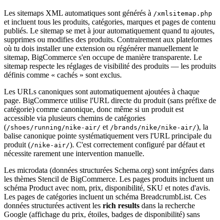
Les sitemaps XML automatiques sont générés à
/xmlsitemap.php
et incluent tous les produits, catégories, marques et pages de contenu
publiés. Le sitemap se met à jour automatiquement quand tu ajoutes,
supprimes ou modifies des produits. Contrairement aux plateformes
où tu dois installer une extension ou régénérer manuellement le
sitemap, BigCommerce s'en occupe de manière transparente. Le
sitemap respecte les réglages de visibilité des produits — les produits
définis comme « cachés » sont exclus.
Les URLs canoniques sont automatiquement ajoutées à chaque
page. BigCommerce utilise l'URL directe du produit (sans préfixe de
catégorie) comme canonique, donc même si un produit est
accessible via plusieurs chemins de catégories
(
et
), la
/shoes/running/nike-air/
/brands/nike/nike-air/
balise canonique pointe systématiquement vers l'URL principale du
produit (
). C'est correctement configuré par défaut et
/nike-air/
nécessite rarement une intervention manuelle.
Les microdata (données structurées Schema.org) sont intégrées dans
les thèmes Stencil de BigCommerce. Les pages produits incluent un
schéma Product avec nom, prix, disponibilité, SKU et notes d'avis.
Les pages de catégories incluent un schéma BreadcrumbList. Ces
données structurées activent les
rich results
dans la recherche
Google (affichage du prix, étoiles, badges de disponibilité) sans