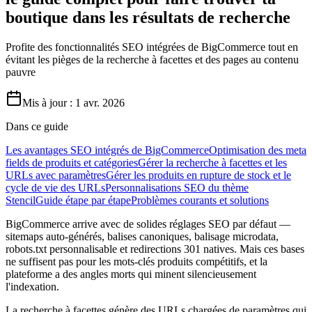
boutique dans les résultats de recherche
Profite des fonctionnalités SEO intégrées de BigCommerce tout en
évitant les pièges de la recherche à facettes et des pages au contenu
pauvre
Mis à jour :
1 avr. 2026
Dans ce guide
Les avantages SEO intégrés de BigCommerce
Optimisation des meta
fields de produits et catégories
Gérer la recherche à facettes et les
URLs avec paramètres
Gérer les produits en rupture de stock et le
cycle de vie des URLs
Personnalisations SEO du thème
Stencil
Guide étape par étape
Problèmes courants et solutions
BigCommerce arrive avec de solides réglages SEO par défaut —
sitemaps auto-générés, balises canoniques, balisage microdata,
robots.txt personnalisable et redirections 301 natives. Mais ces bases
ne suffisent pas pour les mots-clés produits compétitifs, et la
plateforme a des angles morts qui minent silencieusement
l'indexation.
La recherche à facettes génère des URLs chargées de paramètres qui