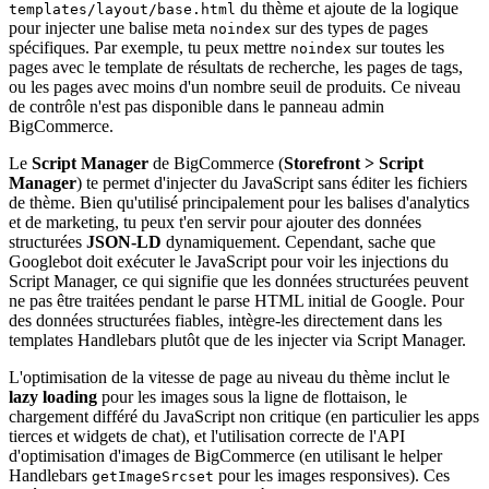
du thème et ajoute de la logique
templates/layout/base.html
pour injecter une balise meta
sur des types de pages
noindex
spécifiques. Par exemple, tu peux mettre
sur toutes les
noindex
pages avec le template de résultats de recherche, les pages de tags,
ou les pages avec moins d'un nombre seuil de produits. Ce niveau
de contrôle n'est pas disponible dans le panneau admin
BigCommerce.
Le
Script Manager
de BigCommerce (
Storefront > Script
Manager
) te permet d'injecter du JavaScript sans éditer les fichiers
de thème. Bien qu'utilisé principalement pour les balises d'analytics
et de marketing, tu peux t'en servir pour ajouter des données
structurées
JSON-LD
dynamiquement. Cependant, sache que
Googlebot doit exécuter le JavaScript pour voir les injections du
Script Manager, ce qui signifie que les données structurées peuvent
ne pas être traitées pendant le parse HTML initial de Google. Pour
des données structurées fiables, intègre-les directement dans les
templates Handlebars plutôt que de les injecter via Script Manager.
L'optimisation de la vitesse de page au niveau du thème inclut le
lazy loading
pour les images sous la ligne de flottaison, le
chargement différé du JavaScript non critique (en particulier les apps
tierces et widgets de chat), et l'utilisation correcte de l'API
d'optimisation d'images de BigCommerce (en utilisant le helper
Handlebars
pour les images responsives). Ces
getImageSrcset