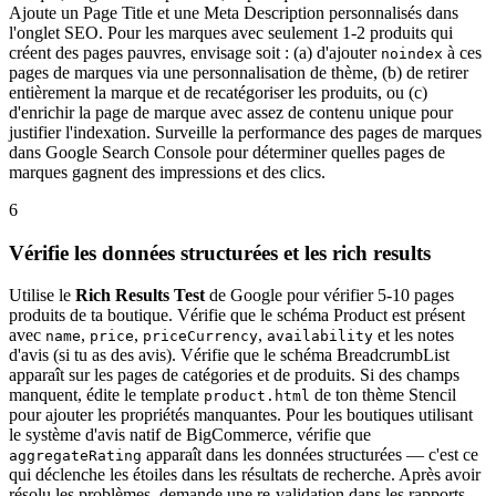
Ajoute un Page Title et une Meta Description personnalisés dans
l'onglet SEO. Pour les marques avec seulement 1-2 produits qui
créent des pages pauvres, envisage soit : (a) d'ajouter
à ces
noindex
pages de marques via une personnalisation de thème, (b) de retirer
entièrement la marque et de recatégoriser les produits, ou (c)
d'enrichir la page de marque avec assez de contenu unique pour
justifier l'indexation. Surveille la performance des pages de marques
dans Google Search Console pour déterminer quelles pages de
marques gagnent des impressions et des clics.
6
Vérifie les données structurées et les rich results
Utilise le
Rich Results Test
de Google pour vérifier 5-10 pages
produits de ta boutique. Vérifie que le schéma Product est présent
avec
,
,
,
et les notes
name
price
priceCurrency
availability
d'avis (si tu as des avis). Vérifie que le schéma BreadcrumbList
apparaît sur les pages de catégories et de produits. Si des champs
manquent, édite le template
de ton thème Stencil
product.html
pour ajouter les propriétés manquantes. Pour les boutiques utilisant
le système d'avis natif de BigCommerce, vérifie que
apparaît dans les données structurées — c'est ce
aggregateRating
qui déclenche les étoiles dans les résultats de recherche. Après avoir
résolu les problèmes, demande une re-validation dans les rapports