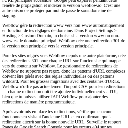
l'URL principale accessible. Google peut explorer pendant cette
fenêtre de propagation et indexer la version webflow.io. C'est une
autre raison de protéger par mot de passe le sous-domaine de
staging.
Webflow gère la redirection www vers non-www automatiquement
en fonction de tes réglages de domaine. Dans Project Settings >
Hosting > Custom Domain, tu choisis si la version www ou non-
www est le domaine principal. Webflow crée une redirection 301 de
la version non principale vers la version principale.
Pour les sites migrés vers Webflow depuis une autre plateforme, crée
des redirections 301 pour chaque URL sur l'ancien site qui mappe
vers du contenu sur Webflow. Le gestionnaire de redirections de
Webflow ne supporte pas regex, donc les patterns d'URL complexes
doivent être gérés avec des règles individuelles ou des patterns
wildcard. Pour les grosses migrations avec des centaines d'URLs,
Webflow n'offre pas actuellement l'import CSV pour les redirections
— chaque redirection doit être ajoutée individuellement via l'UI,
bien que tu puisses utiliser l'API Webflow pour ajouter des
redirections de manière programmatique.
Après avoir mis en place les redirections, vérifie que chacune
fonctionne en visitant l'ancienne URL et en confirmant que la
redirection atterrit sur la bonne nouvelle URL. Surveille le rapport
Pages de Google Search Console pour les erreurs 404 sur tes