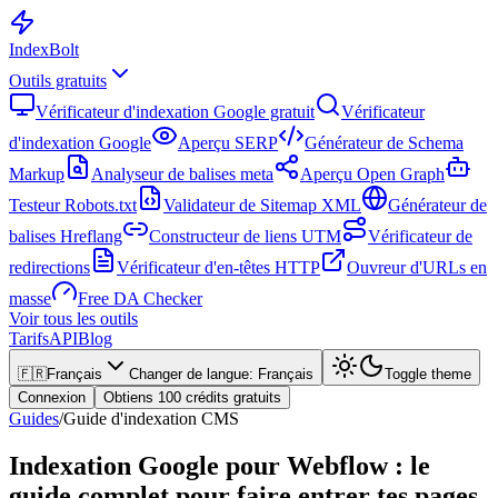
Index
Bolt
Outils gratuits
Vérificateur d'indexation Google gratuit
Vérificateur
d'indexation Google
Aperçu SERP
Générateur de Schema
Markup
Analyseur de balises meta
Aperçu Open Graph
Testeur Robots.txt
Validateur de Sitemap XML
Générateur de
balises Hreflang
Constructeur de liens UTM
Vérificateur de
redirections
Vérificateur d'en-têtes HTTP
Ouvreur d'URLs en
masse
Free DA Checker
Voir tous les outils
Tarifs
API
Blog
🇫🇷
Français
Changer de langue
:
Français
Toggle theme
Connexion
Obtiens 100 crédits gratuits
Guides
/
Guide d'indexation CMS
Indexation Google pour Webflow : le
guide complet pour faire entrer tes pages