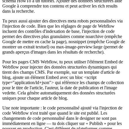
schema HowTo à un tutoriel. Ajouter des données structurées aide
Google à comprendre ton contenu et peut activer les rich results
dans la recherche.
Tu peux aussi ajouter des directives meta robots personnalisées via
l'injection de code. Bien que les réglages de page de Webflow
incluent des contrôles d'indexation de base, l'injection de code
permet des directives plus granulaires comme noarchive (empêche
Google de mettre en cache la page), nosnippet (empêche Google de
montrer un extrait textuel) ou max-image-preview:large (permet de
grands aperçus d'images dans les résultats de recherche).
Pour les pages CMS Webflow, tu peux utiliser l'élément Embed de
Webflow pour injecter des données structurées dynamiques qui
tirent des champs CMS. Par exemple, sur un template d'article de
blog, ajoute un élément Embed avec un bloc <script
type="application/ld+json"> qui référence les champs de collection
pour le titre de l'article, l'auteur, la date de publication et l'image
vedette. Cela génère automatiquement des données structurées
uniques pour chaque article de blog.
Une note importante : le code personnalisé ajouté via l'injection de
code Webflow n'est traité que quand le site est publié. Les
changements de code personnalisé dans le designer ne sont pas
immédiatement en ligne — tu dois cliquer sur « Publish » pour les
pousser en production. C'est différent de plateformes comme