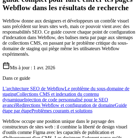
Webflow dans les résultats de recherche
Webflow donne aux designers et développeurs un contrôle visuel
sans précédent sur leurs sites web, mais ce pouvoir vient avec des
responsabilités SEO. Ce guide couvre chaque point de configuration
d'indexation dans Webflow, des balises meta par page aux sitemaps
de collections CMS, en passant par le problème critique du sous-
domaine de staging qui piège même les utilisateurs Webflow
expérimentés.
Mis à jour :
1 avr. 2026
Dans ce guide
L'architecture SEO de Webflow
Le problème du sous-domaine de
staging
Collections CMS et indexation du contenu
dynamique
Injection de code personnalisé pour le SEO
avancé
Redirections Webflow et configuration de domaine
Guide
étape par étape
Problèmes courants et solutions
Webflow occupe une position unique dans le paysage des
constructeurs de sites web : il combine la liberté de design visuel
d'outils comme Figma avec les capacités de publication et
d'hébergement d'un CMS. Les designers l'adorent parce qu'ils