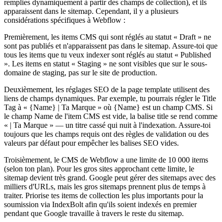
remplies dynamiquement à partir des champs de collection), et ils
apparaissent dans le sitemap. Cependant, il y a plusieurs
considérations spécifiques à Webflow :
Premièrement, les items CMS qui sont réglés au statut « Draft » ne
sont pas publiés et n'apparaissent pas dans le sitemap. Assure-toi que
tous les items que tu veux indexer sont réglés au statut « Published
». Les items en statut « Staging » ne sont visibles que sur le sous-
domaine de staging, pas sur le site de production.
Deuxièmement, les réglages SEO de la page template utilisent des
liens de champs dynamiques. Par exemple, tu pourrais régler le Title
Tag à « {Name} | Ta Marque » où {Name} est un champ CMS. Si
le champ Name de l'item CMS est vide, la balise title se rend comme
« | Ta Marque » — un titre cassé qui nuit à l'indexation. Assure-toi
toujours que les champs requis ont des règles de validation ou des
valeurs par défaut pour empêcher les balises SEO vides.
Troisièmement, le CMS de Webflow a une limite de 10 000 items
(selon ton plan). Pour les gros sites approchant cette limite, le
sitemap devient très grand. Google peut gérer des sitemaps avec des
milliers d'URLs, mais les gros sitemaps prennent plus de temps à
traiter. Priorise tes items de collection les plus importants pour la
soumission via IndexBolt afin qu'ils soient indexés en premier
pendant que Google travaille à travers le reste du sitemap.