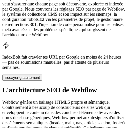
veut s'assurer que chaque page soit découverte, explorée et indexée
par Google. Nous couvrons les réglages SEO par page de Webflow,
le système de collections CMS et son impact sur les sitemaps, la
configuration robots.txt via les paramètres de projet, le gestionnaire
de redirections 301, l'injection de code personnalisé pour les balises
meta avancées et les problèmes spécifiques qui surgissent de
l'architecture de Webflow.
IndexBolt fait crawler tes URL par Google en moins de 24 heures
— pas de soumissions manuelles, pas d’attente de plusieurs
semaines.
Essayer gratuitement
L'architecture SEO de Webflow
Webflow génère un balisage HTML5 propre et sémantique.
Contrairement à beaucoup de constructeurs de sites web qui
enveloppent le contenu dans des couches d'éléments div avec des
noms de classe génériques, Webflow permet aux designers d'utiliser
des éléments sémantiques (header, main, nav, article, section, footer)
et d'assigner des noms de classe significatifs. Ce balisage propre