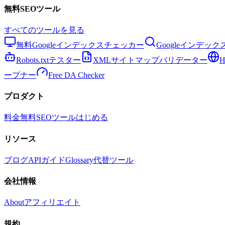
無料SEOツール
すべてのツールを見る
無料Googleインデックスチェッカー
Googleインデッ
Robots.txtテスター
XMLサイトマップバリデーター
ープナー
Free DA Checker
プロダクト
料金
無料SEOツール
はじめる
リソース
ブログ
API
ガイド
Glossary
代替ツール
会社情報
About
アフィリエイト
規約