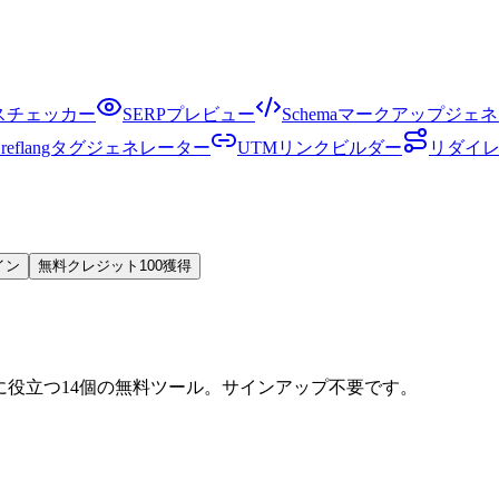
クスチェッカー
SERPプレビュー
Schemaマークアップジェ
Hreflangタグジェネレーター
UTMリンクビルダー
リダイ
イン
無料クレジット100獲得
に役立つ14個の無料ツール。サインアップ不要です。