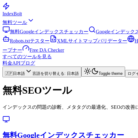
Index
Bolt
無料ツール
無料Googleインデックスチェッカー
Googleインデッ
Robots.txtテスター
XMLサイトマップバリデーター
ープナー
Free DA Checker
すべてのツールを見る
料金
API
ブログ
🇯🇵
日本語
言語を切り替える
:
日本語
Toggle theme
ログ
無料SEOツール
インデックスの問題の診断、メタタグの最適化、SEOの改善
無料Googleインデックスチェッカー