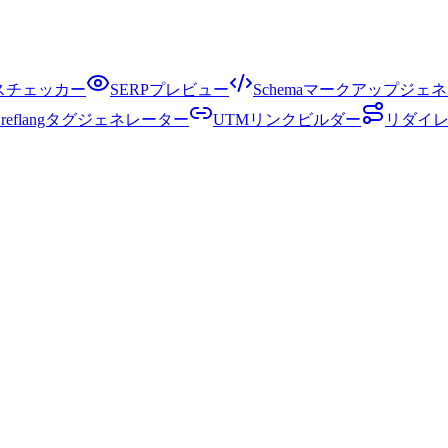
クスチェッカー
SERPプレビュー
Schemaマークアップジェ
Hreflangタグジェネレーター
UTMリンクビルダー
リダイ