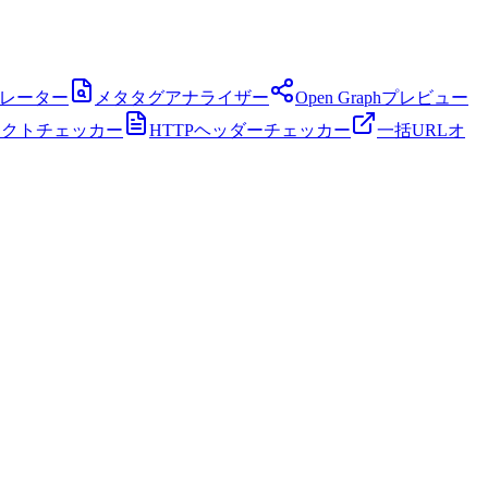
ネレーター
メタタグアナライザー
Open Graphプレビュー
レクトチェッカー
HTTPヘッダーチェッカー
一括URLオ