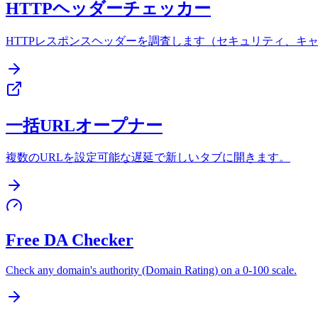
HTTPヘッダーチェッカー
HTTPレスポンスヘッダーを調査します（セキュリティ、キャ
一括URLオープナー
複数のURLを設定可能な遅延で新しいタブに開きます。
Free DA Checker
Check any domain's authority (Domain Rating) on a 0-100 scale.