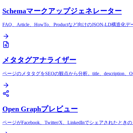
Schemaマークアップジェネレーター
FAQ、Article、HowTo、Productなど向けのJSON-LD構
メタタグアナライザー
ページのメタタグをSEOの観点から分析。title、descripti
Open Graphプレビュー
ページがFacebook、Twitter/X、LinkedInでシェアさ