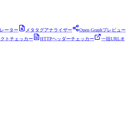
ネレーター
メタタグアナライザー
Open Graphプレビュー
レクトチェッカー
HTTPヘッダーチェッカー
一括URLオ