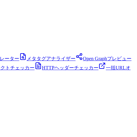
ネレーター
メタタグアナライザー
Open Graphプレビュー
レクトチェッカー
HTTPヘッダーチェッカー
一括URLオ