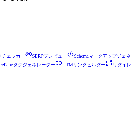
クスチェッカー
SERPプレビュー
Schemaマークアップジェ
Hreflangタグジェネレーター
UTMリンクビルダー
リダイ