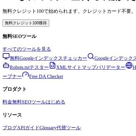
無料クレジット100で始められます。クレジットカード不要。
無料クレジット100獲得
無料SEOツール
すべてのツールを見る
無料Googleインデックスチェッカー
Googleインデッ
Robots.txtテスター
XMLサイトマップバリデーター
ープナー
Free DA Checker
プロダクト
料金
無料SEOツール
はじめる
リソース
ブログ
API
ガイド
Glossary
代替ツール