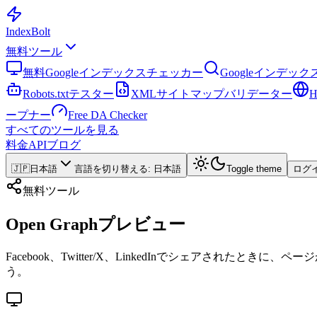
Index
Bolt
無料ツール
無料Googleインデックスチェッカー
Googleインデッ
Robots.txtテスター
XMLサイトマップバリデーター
ープナー
Free DA Checker
すべてのツールを見る
料金
API
ブログ
🇯🇵
日本語
言語を切り替える
:
日本語
Toggle theme
ログ
無料ツール
Open Graphプレビュー
Facebook、Twitter/X、LinkedInでシェアさ
う。