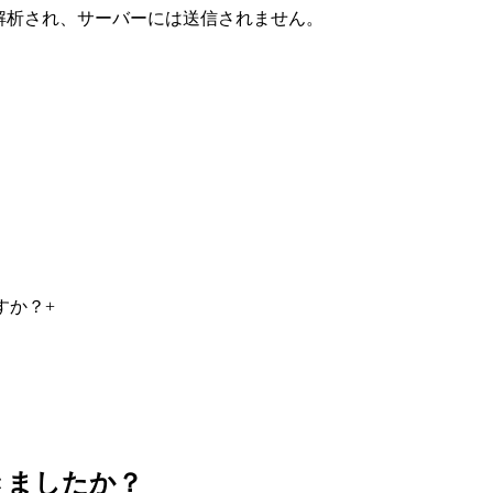
解析され、サーバーには送信されません。
すか？
+
きましたか？