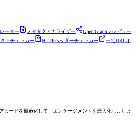
ネレーター
メタタグアナライザー
Open Graphプレビュー
レクトチェッカー
HTTPヘッダーチェッカー
一括URLオ
ャルメディアカードを最適化して、エンゲージメントを最大化しましょ