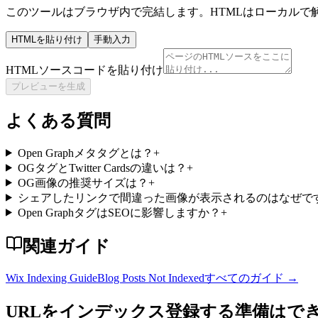
このツールはブラウザ内で完結します。HTMLはローカルで
HTMLを貼り付け
手動入力
HTMLソースコードを貼り付け
プレビューを生成
よくある質問
Open Graphメタタグとは？
+
OGタグとTwitter Cardsの違いは？
+
OG画像の推奨サイズは？
+
シェアしたリンクで間違った画像が表示されるのはなぜで
Open GraphタグはSEOに影響しますか？
+
関連ガイド
Wix Indexing Guide
Blog Posts Not Indexed
すべてのガイド
→
URLをインデックス登録する準備はで