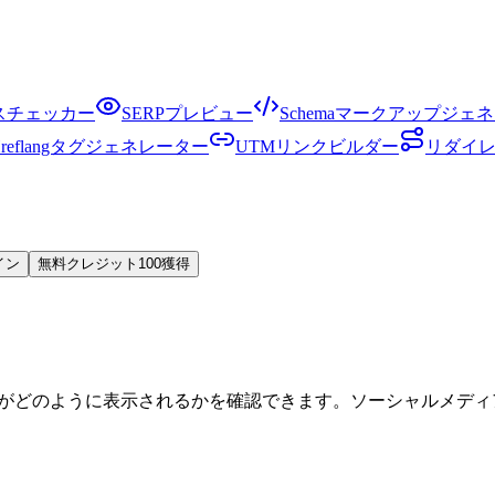
クスチェッカー
SERPプレビュー
Schemaマークアップジェ
Hreflangタグジェネレーター
UTMリンクビルダー
リダイ
イン
無料クレジット100獲得
れたときに、ページがどのように表示されるかを確認できます。ソーシ