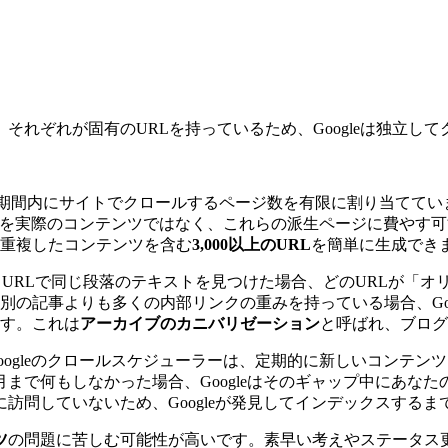
れぞれが固有のURLを持っているため、Googleは独立し
定の期間内にサイトでクロールするページ数を有限に割り当ててい
どを実際のコンテンツではなく、これらの派生ページに費やす可能
重複したコンテンツを含む
3,000以上のURL
を簡単に生成でき
なるURLで同じ段落のテキストを見つけた場合、どのURLが「オリ
別の記事よりも多くの内部リンクの重みを持っている場合、Goo
す。これは
アーカイブのカニバリゼーション
と呼ばれ、ブログ
oogleのクロールスケジューラーは、定期的に新しいコンテ
月まで何もしなかった場合、Googleはそのギャップ中にあ
訪問していないため、Googleが発見してインデックスするま
ツ
の問題に苦しむ可能性が高いです。素早い考えやステータス更新