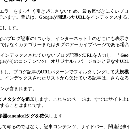
h Consoleでエラーをまったく引き起こさないため、最も気づき
います。問題は、Googleが
間違ったURL
をインデックスする
にします。
いブログ記事の1つから、インターネット上のどこにも表示され
Lではなくカテゴリーまたはタグのアーカイブページである場
インデックスされていないブログ記事のURLを入力し、
「Go
gleがそのコンテンツの「オリジナル」バージョンと見なすUR
をエクスポートし、ブログ記事のURLパターンでフィルタリングして
大規模
。インデックスされたリストから欠けている記事は、さらなる
ョンが含まれます。
dex`メタタグを追加
します。これらのページは、すでにサイト上
することはまれです。
照canonicalタグを確保
します。
して頼るのではなく、記事コンテンツ、サイドバー、関連記事