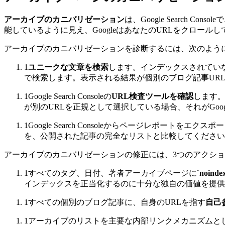
アーカイブのカニバリゼーション
は、Google Searc
能しているように見え、GoogleはあなたのURLをクロールして
アーカイブのカニバリゼーションを診断するには、次のよう
1
ユニークな文章を検索
します。インデックスされていな
で検索します。表示される結果が個別のブログ記事UR
1
Google Search Consoleの
URL検査ツールを確認
します。
が別のURLを正規として選択している場合、それがGoo
1
Google Search Consoleからページレポート
を、公開された記事の完全なリストと比較してください
アーカイブのカニバリゼーションの修正には、3つのアクシ
1
すべてのタグ、日付、著者アーカイブページに
`noin
インデックスを正当化するのに十分な独自の価値を提供
1
すべての個別のブログ記事に、自身のURLを指す
自己参
1
アーカイブのリストを主要な内部リンクメカニズムと