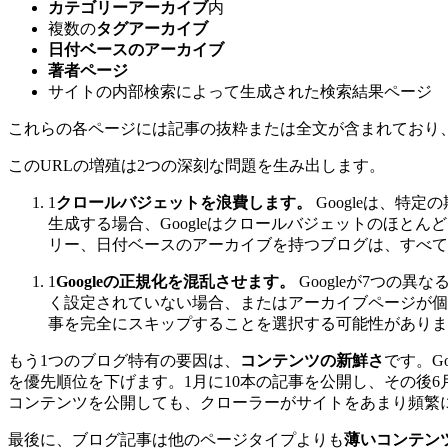
カテゴリーアーカイブ
内
複数の
タグアーカイブ
日付ベースのアーカイブ
著者ページ
サイトの内部検索によって生成された検索結果ページ
これらの各ページには記事の抜粋または全文が含まれており、そ
このURLの増殖は2つの深刻な問題を生み出します。
1
クロールバジェットを浪費します。
Googleは、特
生成する場合、Googleはクロールバジェットのほとん
リー、日付ベースのアーカイブを持つブログは、すべて
1
Googleの正規化を混乱させます。
Googleが7つの異
く設定されていない場合、またはアーカイブページが個
事を完全にスキップすることを選択する可能性がありま
もう1つのブログ特有の要因は、
コンテンツの新鮮さ
です。G
を優先順位を下げます。1月に10本の記事を公開し、その後6
コンテンツを公開しても、クローラーがサイトをあまり頻繁に
最後に、ブログ記事は他のページタイプよりも
薄いコンテン