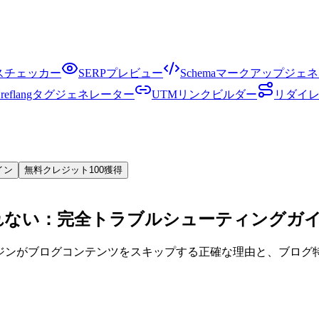
クスチェッカー
SERPプレビュー
Schemaマークアップジェ
Hreflangタグジェネレーター
UTMリンクビルダー
リダイ
イン
無料クレジット100獲得
されない：完全トラブルシューティングガ
エンジンがブログコンテンツをスキップする正確な理由と、ブロ