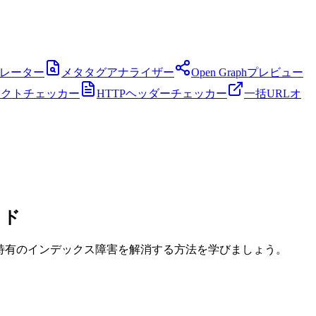
ネレーター
メタタグアナライザー
Open Graphプレビュー
レクトチェッカー
HTTPヘッダーチェッカー
一括URLオ
イド
グ特有のインデックス障害を解消する方法を学びましょう。