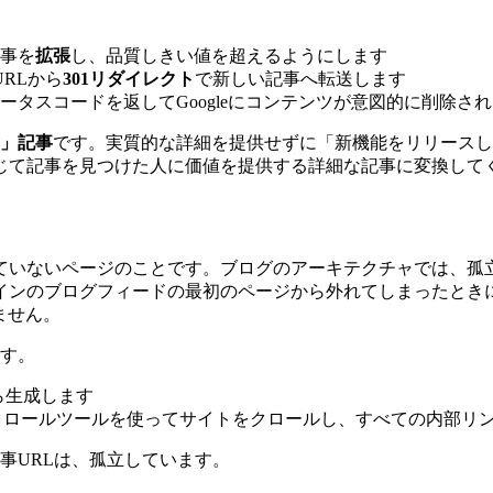
事を
拡張
し、品質しきい値を超えるようにします
RLから
301リダイレクト
で新しい記事へ転送します
ータスコードを返してGoogleにコンテンツが意図的に削除さ
」記事
です。実質的な詳細を提供せずに「新機能をリリースし
じて記事を見つけた人に価値を提供する詳細な記事に変換して
ていないページのことです。ブログのアーキテクチャでは、孤
インのブログフィードの最初のページから外れてしまったとき
ません。
ます。
ら生成します
クロールツールを使ってサイトをクロールし、すべての内部リ
事URLは、孤立しています。