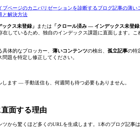
イブページのカニバリゼーションを診断する
ブログ記事の薄い
題と解決方法
ンデックス未登録」
または
「クロール済み — インデックス未登録
に存在しているため、独自のインデックス課題に直面します。こ
る具体的なブロッカー、
薄いコンテンツ
の検出、
孤立記事
の特
ス問題を特定し修正してください。
をクロールします — 手動送信も、何週間も待つ必要もありません。
に直面する理由
ツから驚くほど多くのURLを生成します。1本のブログ記事