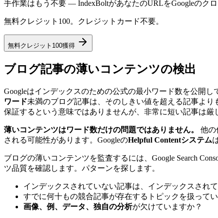
手作業はもう不要 — IndexBoltがあなたのURLをGoog
無料クレジット100。クレジットカード不要。
無料クレジット100獲得
ブログ記事の薄いコンテンツの検出
Googleはインデックスのための公式の最小ワード数を公
ワード
未満のブログ記事は、そのしきい値を超える記事より
保証するという意味ではありませんが、非常に短い記事は厳
薄いコンテンツはワード数だけの問題ではありません。
他の
される可能性があります。Googleの
Helpful Contentシステム
ブログの薄いコンテンツを監査するには、Google Searc
ツ品質を確認します。パターンを探します。
インデックスされていない記事は、インデックスされて
すでに何十もの競合記事が存在するトピックを扱ってい
画像、例、データ、独自の分析
が欠けていますか？