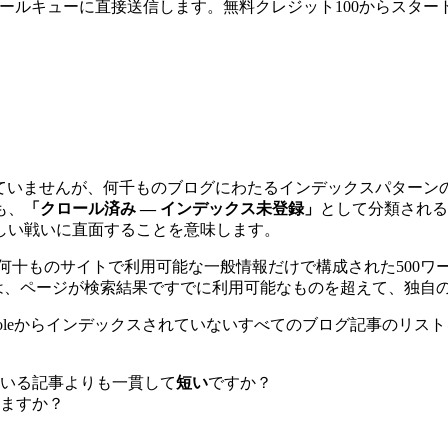
leのクロールキューに直接送信します。無料クレジット100からスター
開していませんが、何千ものブログにわたるインデックスパター
も、
「クロール済み — インデックス未登録」
として分類される
しい戦いに直面することを意味します。
何十ものサイトで利用可能な一般情報だけで構成された500ワ
は、ページが検索結果ですでに利用可能なものを超えて、独自
h Consoleからインデックスされていないすべてのブログ記事
いる記事よりも一貫して
短い
ですか？
ますか？