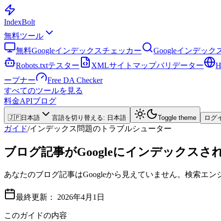
Index
Bolt
無料ツール
無料Googleインデックスチェッカー
Googleインデッ
Robots.txtテスター
XMLサイトマップバリデーター
ープナー
Free DA Checker
すべてのツールを見る
料金
API
ブログ
🇯🇵
日本語
言語を切り替える
:
日本語
Toggle theme
ログ
ガイド
/
インデックス問題のトラブルシューター
ブログ記事がGoogleにインデックス
あなたのブログ記事はGoogleから見えていません。検索
最終更新：
2026年4月1日
このガイドの内容