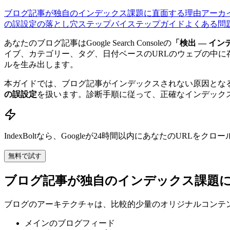
ブログ記事が独自のインデックス課題に直面する理由
アーカ
の誤設定の落とし穴
ステップバイステップガイド
よくある問
あなたのブログ記事はGoogle Search Consoleの
「検出 — イ
イブ、カテゴリー、タグ、日付ベースのURLのウェブの中
ルを生み出します。
本ガイドでは、ブログ記事がインデックスされない原因とな
の誤設定
を扱います。診断手順に従って、正確なインデック
IndexBoltなら、Googleが24時間以内にあなたのURL
無料で試す
ブログ記事が独自のインデックス課題
ブログのアーキテクチャは、比較的少量のオリジナルコンテン
メインのブログフィード