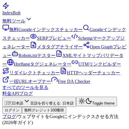
Index
Bolt
無料ツール
無料Googleインデックスチェッカー
Googleインデック
スチェッカー
SERPプレビュー
Schemaマークアップジ
ェネレーター
メタタグアナライザー
Open Graphプレビ
ュー
Robots.txtテスター
XMLサイトマップバリデータ
ー
Hreflangタグジェネレーター
UTMリンクビルダー
リダイレクトチェッカー
HTTPヘッダーチェッカー
一括URLオープナー
Free DA Checker
すべてのツールを見る
料金
API
ブログ
🇯🇵
日本語
言語を切り替える
:
日本語
Toggle theme
ログイン
無料クレジット100獲得
ブログ
/
ウェブサイトをGoogleにインデックスさせる方法
(2026年ガイド)