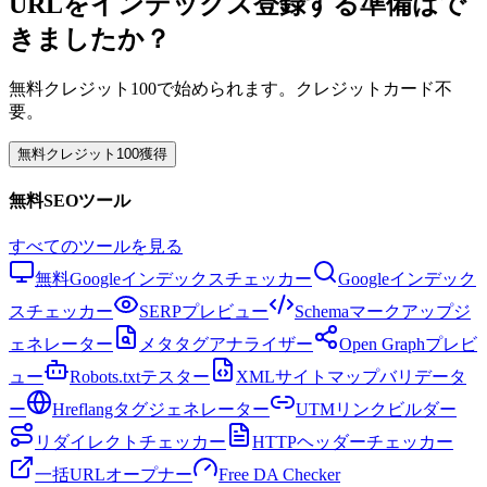
URLをインデックス登録する準備はで
きましたか？
無料クレジット100で始められます。クレジットカード不
要。
無料クレジット100獲得
無料SEOツール
すべてのツールを見る
無料Googleインデックスチェッカー
Googleインデック
スチェッカー
SERPプレビュー
Schemaマークアップジ
ェネレーター
メタタグアナライザー
Open Graphプレビ
ュー
Robots.txtテスター
XMLサイトマップバリデータ
ー
Hreflangタグジェネレーター
UTMリンクビルダー
リダイレクトチェッカー
HTTPヘッダーチェッカー
一括URLオープナー
Free DA Checker