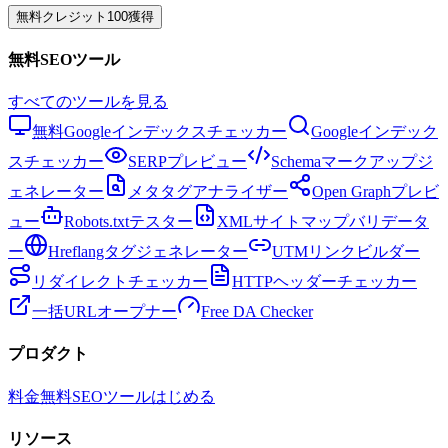
無料クレジット100獲得
無料SEOツール
すべてのツールを見る
無料Googleインデックスチェッカー
Googleインデック
スチェッカー
SERPプレビュー
Schemaマークアップジ
ェネレーター
メタタグアナライザー
Open Graphプレビ
ュー
Robots.txtテスター
XMLサイトマップバリデータ
ー
Hreflangタグジェネレーター
UTMリンクビルダー
リダイレクトチェッカー
HTTPヘッダーチェッカー
一括URLオープナー
Free DA Checker
プロダクト
料金
無料SEOツール
はじめる
リソース