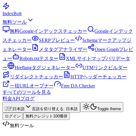
Index
Bolt
無料ツール
無料Googleインデックスチェッカー
Googleインデック
スチェッカー
SERPプレビュー
Schemaマークアップジ
ェネレーター
メタタグアナライザー
Open Graphプレビ
ュー
Robots.txtテスター
XMLサイトマップバリデータ
ー
Hreflangタグジェネレーター
UTMリンクビルダー
リダイレクトチェッカー
HTTPヘッダーチェッカー
一括URLオープナー
Free DA Checker
すべてのツールを見る
料金
API
ブログ
🇯🇵
日本語
言語を切り替える
:
日本語
Toggle theme
ログイン
無料クレジット100獲得
無料ツール