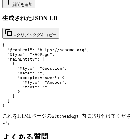
質問を追加
生成されたJSON-LD
スクリプトタグをコピー
{

  "@context": "https://schema.org",

  "@type": "FAQPage",

  "mainEntity": [

    {

      "@type": "Question",

      "name": "",

      "acceptedAnswer": {

        "@type": "Answer",

        "text": ""

      }

    }

  ]

}
これをHTMLページの
内に貼り付けてくださ
&lt;head&gt;
い。
よくある質問