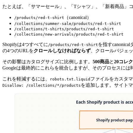
たとえば、「サマーセール」、「Tシャツ」、「新着商品」コ
（canonical）
/products/red-t-shirt
/collections/summer-sale/products/red-t-shirt
/collections/t-shirts/products/red-t-shirt
/collections/new-arrivals/products/red-t-shirt
Shopifyは4つすべてに
を指すcanoni
/products/red-t-shirt
の4つのURLを
クロールしなければならず
、クロールバジェ
その影響はカタログサイズに比例します。
500商品
と
20コレ
Googleは最終的にこれらを統合しますが、そのプロセスに
これを軽減するには、
ファイルをカスタマ
robots.txt.liquid
を追加します。サイトマップ
Disallow: /collections/*/products