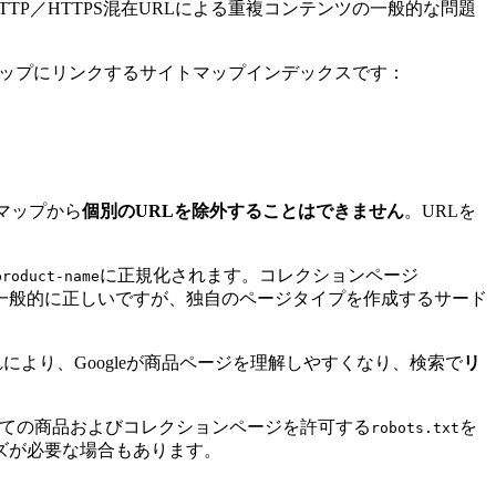
HTTP／HTTPS混在URLによる重複コンテンツの一般的な問題
ップにリンクするサイトマップインデックスです：
マップから
個別のURLを除外することはできません
。URLを
に正規化されます。コレクションページ
product-name
一般的に正しいですが、独自のページタイプを作成するサード
により、Googleが商品ページを理解しやすくなり、検索で
リ
すべての商品およびコレクションページを許可する
を
robots.txt
ズが必要な場合もあります。