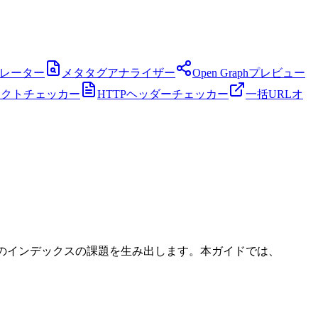
ネレーター
メタタグアナライザー
Open Graphプレビュー
レクトチェッカー
HTTPヘッダーチェッカー
一括URLオ
特有のインデックスの課題を生み出します。本ガイドでは、