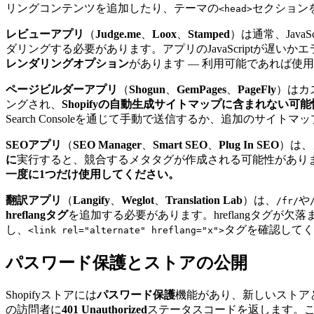
リングコンテンツを追加したり、テーマの
セクション
<head>
レビューアプリ
（
Judge.me
、
Loox
、
Stamped
）は通常、Java
ダリングする必要があります。アプリのJavaScriptが
レンダリングオプション
があります — 利用可能であれば使
ページビルダーアプリ
（
Shogun
、
GemPages
、
PageFly
）はカ
ングされ、
Shopifyの自動生成サイトマップに含まれない可
Search Consoleを通じて手動で送信するか、追加のサイト
SEOアプリ
（
SEO Manager
、
Smart SEO
、
Plug In SEO
）は、
に
実行すると、競合するメタタグが作成される可能性があります。2つ
一度に1つだけ使用してください。
翻訳アプリ
（
Langify
、
Weglot
、
Translation Lab
）は、
や
/fr/
hreflangタグ
を追加する必要があります。hreflangタグが
し、
タグを確認してく
<link rel="alternate" hreflang="x">
パスワード保護とストアの公開
Shopifyストアには
パスワード保護
機能があり、新しいストアと
の訪問者に
401 Unauthorized
ステータスコードを返します。