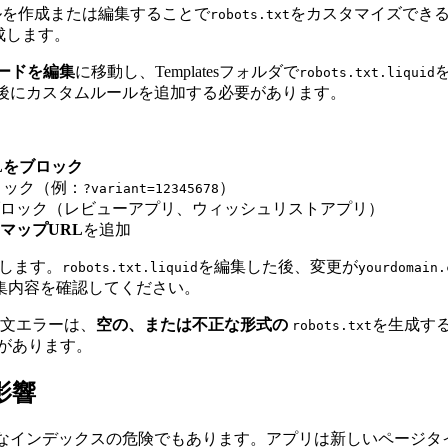
ルを作成または編集することで
をカスタマイズでき
robots.txt
成します。
コードを編集
に移動し、Templatesフォルダで
robots.txt.liquid
後にカスタムルールを追加する必要があります。
Lをブロック
ロック（例：
）
?variant=12345678
ロック（レビューアプリ、ウィッシュリストアプリ）
マップURL
を追加
します。
を編集した後、変更が
robots.txt.liquid
yourdomain.
て編集内容を確認してください。
文エラーは、
空の、または不正な形式の
を生成する
robots.txt
があります。
影響
的なインデックスの危険でもあります。アプリは新しいページタイプを