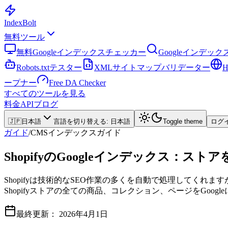
Index
Bolt
無料ツール
無料Googleインデックスチェッカー
Googleインデッ
Robots.txtテスター
XMLサイトマップバリデーター
ープナー
Free DA Checker
すべてのツールを見る
料金
API
ブログ
🇯🇵
日本語
言語を切り替える
:
日本語
Toggle theme
ログ
ガイド
/
CMSインデックスガイド
ShopifyのGoogleインデックス：
Shopifyは技術的なSEO作業の多くを自動で処理してく
Shopifyストアの全ての商品、コレクション、ページをGoo
最終更新：
2026年4月1日