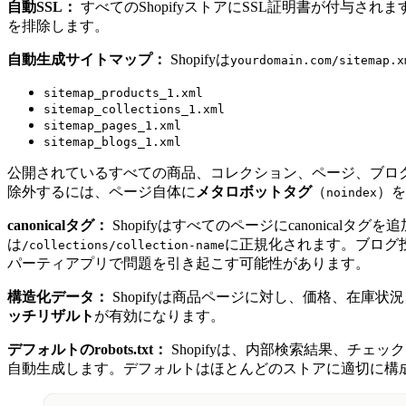
自動SSL：
すべてのShopifyストアにSSL証明書が付与され
を排除します。
自動生成サイトマップ：
Shopifyは
yourdomain.com/sitemap.x
sitemap_products_1.xml
sitemap_collections_1.xml
sitemap_pages_1.xml
sitemap_blogs_1.xml
公開されているすべての商品、コレクション、ページ、ブログ投
除外するには、ページ自体に
メタロボットタグ
（
）を
noindex
canonicalタグ：
Shopifyはすべてのページにcanonica
は
に正規化されます。ブログ
/collections/collection-name
パーティアプリで問題を引き起こす可能性があります。
構造化データ：
Shopifyは商品ページに対し、価格、在庫
ッチリザルト
が有効になります。
デフォルトのrobots.txt：
Shopifyは、内部検索結果、チ
自動生成します。デフォルトはほとんどのストアに適切に構