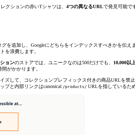
レクションの赤いTシャツは、
4つの異なるURL
で発見可能で
calタグを追加し、Googleにどちらをインデックスすべきかを伝えま
ットを浪費します。
クション
のストアでは、ユニークなのは500だけでも、
10,00
は時間がかかります。
イズして、コレクションプレフィックス付きの商品URLを禁止しま
と内部リンクはcanonical
URLを指しているた
/products/