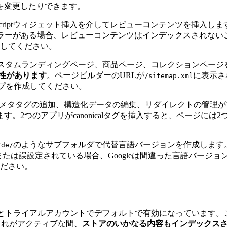
を変更したりできます。
Scriptウィジェット挿入を介してレビューコンテンツを挿入します。つま
遅いかエラーがある場合、レビューコンテンツはインデックスされ
用してください。
スタムランディングページ、商品ページ、コレクションページを作成
能性があります
。ページビルダーのURLが
に表示さ
/sitemap.xml
マップを作成してください。
メタタグの追加、構造化データの編集、リダイレクトの管理が
のアプリがcanonicalタグを挿入すると、ページには2つの異
のようなサブフォルダで代替言語バージョンを作成します
/de/
欠落または誤設定されている場合、Googleは間違った言語バ
ださい。
トライアルアカウントでデフォルトで有効になっています。これが
これがアクティブな間、
ストアのいかなる内容もインデックス