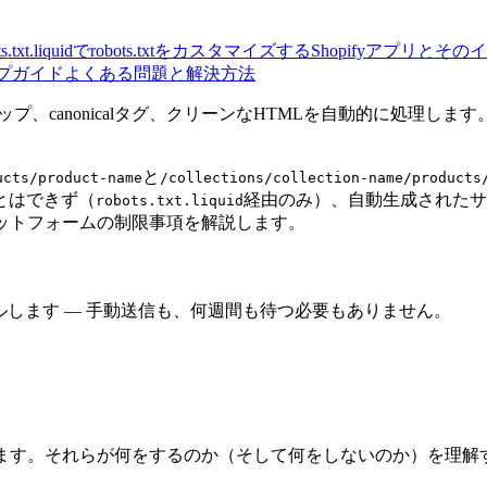
ots.txt.liquidでrobots.txtをカスタマイズする
Shopifyアプリとそ
プガイド
よくある問題と解決方法
トマップ、canonicalタグ、クリーンなHTMLを自動的に処
と
ucts/product-name
/collections/collection-name/products
とはできず（
経由のみ）、自動生成されたサ
robots.txt.liquid
プラットフォームの制限事項を解説します。
をクロールします — 手動送信も、何週間も待つ必要もありません。
があります。それらが何をするのか（そして何をしないのか）を