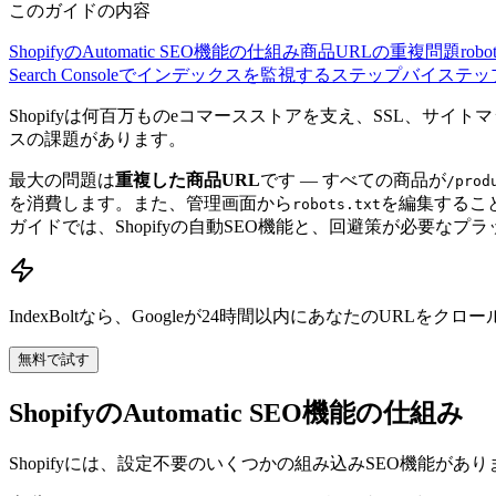
このガイドの内容
ShopifyのAutomatic SEO機能の仕組み
商品URLの重複問題
rob
Search Consoleでインデックスを監視する
ステップバイステッ
Shopifyは何百万ものeコマースストアを支え、SSL、サイ
スの課題があります。
最大の問題は
重複した商品URL
です — すべての商品が
/prod
を消費します。また、管理画面から
を編集するこ
robots.txt
ガイドでは、Shopifyの自動SEO機能と、回避策が必要な
IndexBoltなら、Googleが24時間以内にあなたのURL
無料で試す
ShopifyのAutomatic SEO機能の仕組み
Shopifyには、設定不要のいくつかの組み込みSEO機能