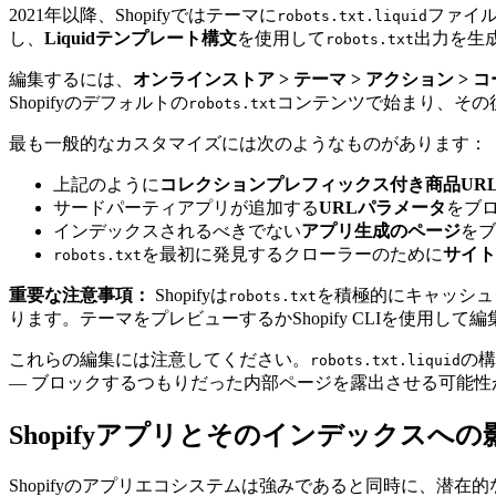
2021年以降、Shopifyではテーマに
ファイ
robots.txt.liquid
し、
Liquidテンプレート構文
を使用して
出力を生
robots.txt
編集するには、
オンラインストア > テーマ > アクション > 
Shopifyのデフォルトの
コンテンツで始まり、その
robots.txt
最も一般的なカスタマイズには次のようなものがあります：
上記のように
コレクションプレフィックス付き商品UR
サードパーティアプリが追加する
URLパラメータ
をブ
インデックスされるべきでない
アプリ生成のページ
をブ
を最初に発見するクローラーのために
サイト
robots.txt
重要な注意事項：
Shopifyは
を積極的にキャッシュ
robots.txt
ります。テーマをプレビューするかShopify CLIを使用し
これらの編集には注意してください。
の構
robots.txt.liquid
— ブロックするつもりだった内部ページを露出させる可能性
Shopifyアプリとそのインデックスへの
Shopifyのアプリエコシステムは強みであると同時に、潜在