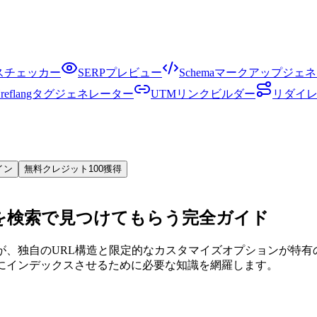
クスチェッカー
SERPプレビュー
Schemaマークアップジェ
Hreflangタグジェネレーター
UTMリンクビルダー
リダイ
イン
無料クレジット100獲得
ストアを検索で見つけてもらう完全ガイド
れますが、独自のURL構造と限定的なカスタマイズオプションが
gleにインデックスさせるために必要な知識を網羅します。