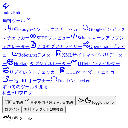
Index
Bolt
無料ツール
無料Googleインデックスチェッカー
Googleインデック
スチェッカー
SERPプレビュー
Schemaマークアップジ
ェネレーター
メタタグアナライザー
Open Graphプレビ
ュー
Robots.txtテスター
XMLサイトマップバリデータ
ー
Hreflangタグジェネレーター
UTMリンクビルダー
リダイレクトチェッカー
HTTPヘッダーチェッカー
一括URLオープナー
Free DA Checker
すべてのツールを見る
料金
API
ブログ
🇯🇵
日本語
言語を切り替える
:
日本語
Toggle theme
ログイン
無料クレジット100獲得
無料ツール