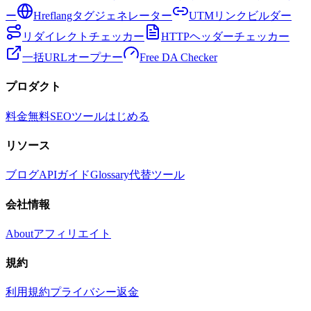
ー
Hreflangタグジェネレーター
UTMリンクビルダー
リダイレクトチェッカー
HTTPヘッダーチェッカー
一括URLオープナー
Free DA Checker
プロダクト
料金
無料SEOツール
はじめる
リソース
ブログ
API
ガイド
Glossary
代替ツール
会社情報
About
アフィリエイト
規約
利用規約
プライバシー
返金