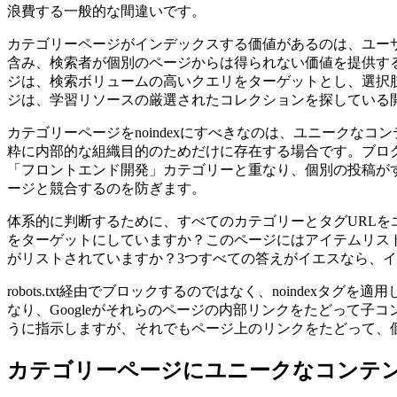
浪費する一般的な間違いです。
カテゴリーページがインデックスする価値があるのは、ユー
含み、検索者が個別のページからは得られない価値を提供す
ジは、検索ボリュームの高いクエリをターゲットとし、選択肢を
ジは、学習リソースの厳選されたコレクションを探している
カテゴリーページをnoindexにすべきなのは、ユニークな
粋に内部的な組織目的のためだけに存在する場合です。ブログ
「フロントエンド開発」カテゴリーと重なり、個別の投稿がす
ージと競合するのを防ぎます。
体系的に判断するために、すべてのカテゴリーとタグURL
をターゲットにしていますか？このページにはアイテムリス
がリストされていますか？3つすべての答えがイエスなら、イン
robots.txt経由でブロックするのではなく、noindexタグ
なり、Googleがそれらのページの内部リンクをたどって子コンテ
うに指示しますが、それでもページ上のリンクをたどって、
カテゴリーページにユニークなコンテ