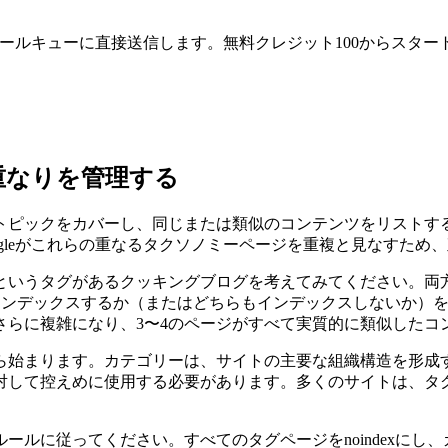
leのクロールキューに直接送信します。無料クレジット100からスター
重なりを管理する
トピックをカバーし、同じまたは類似のコンテンツをリストす
ogleがこれらの重なるタクソノミーページを重複と見なすため
いうタグがあるクッキングブログを考えてみてください。両方の
をインデックスするか（またはどちらもインデックスしないか）
さらに複雑になり、3〜4のページがすべて実質的に類似したコ
ら始まります。カテゴリーは、サイトの主要な組織構造を形成
対して控えめに使用する必要があります。多くのサイトは、タ
ールに従ってください。すべてのタグページをnoindexにし