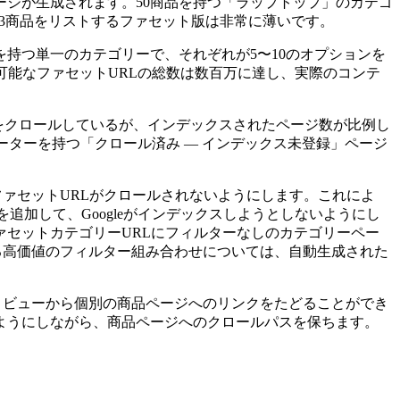
ジが生成されます。50商品を持つ「ラップトップ」のカテゴ
を表示し、3商品をリストするファセット版は非常に薄いです。
性を持つ単一のカテゴリーで、それぞれが5〜10のオプションを
可能なファセットURLの総数は数百万に達し、実際のコンテ
数千ページをクロールしているが、インデックスされたページ数が比例し
ーターを持つ「クロール済み — インデックス未登録」ページ
、ファセットURLがクロールされないようにします。これによ
タグを追加して、Googleがインデックスしようとしないようにし
セットカテゴリーURLにフィルターなしのカテゴリーペー
トにする高価値のフィルター組み合わせについては、自動生成された
フィルター付きビューから個別の商品ページへのリンクをたどることができ
れないようにしながら、商品ページへのクロールパスを保ちます。