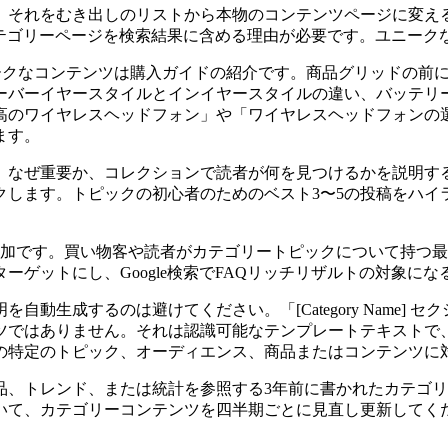
、それをむき出しのリストから本物のコンテンツページに変え
、カテゴリーページを検索結果に含める理由が必要です。ユニー
ークなコンテンツは購入ガイドの紹介です。商品グリッドの前に
ーバーイヤースタイルとインイヤースタイルの違い、バッテリ
高のワイヤレスヘッドフォン」や「ワイヤレスヘッドフォンの
ます。
、なぜ重要か、コレクションで読者が何を見つけるかを説明す
クします。トピックの初心者のためのベスト3〜5の投稿をハイ
追加です。買い物客や読者がカテゴリートピックについて持つ最
ーゲットにし、Google検索でFAQリッチリザルトの対象に
するのは避けてください。「[Category Name] セクション
ツではありません。それは認識可能なテンプレートテキストで
の特定のトピック、オーディエンス、商品またはコンテンツに
品、トレンド、または統計を参照する3年前に書かれたカテゴ
いて、カテゴリーコンテンツを四半期ごとに見直し更新してく