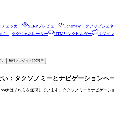
クスチェッカー
SERPプレビュー
Schemaマークアップジェ
Hreflangタグジェネレーター
UTMリンクビルダー
リダイ
イン
無料クレジット100獲得
ない：タクソノミーとナビゲーションペ
Googleはそれらを無視しています。タクソノミーとナビゲー