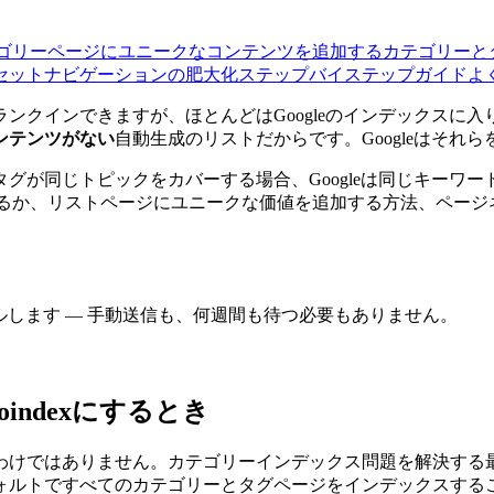
ゴリーページにユニークなコンテンツを追加する
カテゴリーと
セットナビゲーションの肥大化
ステップバイステップガイド
よ
ンクインできますが、ほとんどはGoogleのインデックスに
ンテンツがない
自動生成のリストだからです。Googleはそれ
グが同じトピックをカバーする場合、Googleは同じキーワ
xにするか、リストページにユニークな価値を追加する方法、ペー
をクロールします — 手動送信も、何週間も待つ必要もありません。
ndexにするとき
けではありません。カテゴリーインデックス問題を解決する最初
ォルトですべてのカテゴリーとタグページをインデックスする