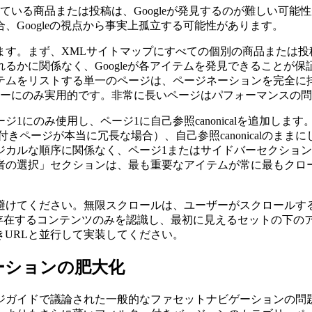
ている商品または投稿は、Googleが発見するのが難しい可能
Googleの視点から事実上孤立する可能性があります。
ます。まず、XMLサイトマップにすべての個別の商品または投
るかに関係なく、Googleが各アイテムを発見できることが
テムをリストする単一のページは、ページネーションを完全に排
リーにのみ実用的です。非常に長いページはパフォーマンスの
1にのみ使用し、ページ1に自己参照canonicalを追加しま
ン付きページが本当に冗長な場合）、自己参照canonicalのま
ジカルな順序に関係なく、ページ1またはサイドバーセクショ
者の選択」セクションは、最も重要なアイテムが常に最もクロ
避けてください。無限スクロールは、ユーザーがスクロールす
ードに存在するコンテンツのみを認識し、最初に見えるセットの下の
きURLと並行して実装してください。
ーションの肥大化
ジガイドで議論された一般的なファセットナビゲーションの問