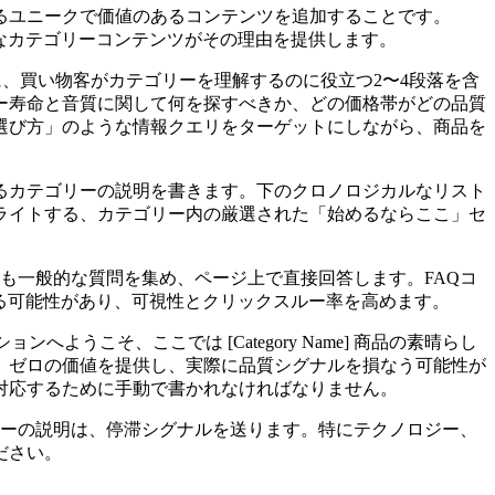
るユニークで価値のあるコンテンツを追加することです。
クなカテゴリーコンテンツがその理由を提供します。
、買い物客がカテゴリーを理解するのに役立つ2〜4段落を含
ー寿命と音質に関して何を探すべきか、どの価格帯がどの品質
選び方」のような情報クエリをターゲットにしながら、商品を
るカテゴリーの説明を書きます。下のクロノロジカルなリスト
ライトする、カテゴリー内の厳選された「始めるならここ」セ
も一般的な質問を集め、ページ上で直接回答します。FAQコ
なる可能性があり、可視性とクリックスルー率を高めます。
へようこそ、ここでは [Category Name] 商品の素晴らし
、ゼロの価値を提供し、実際に品質シグナルを損なう可能性が
対応するために手動で書かれなければなりません。
リーの説明は、停滞シグナルを送ります。特にテクノロジー、
ださい。