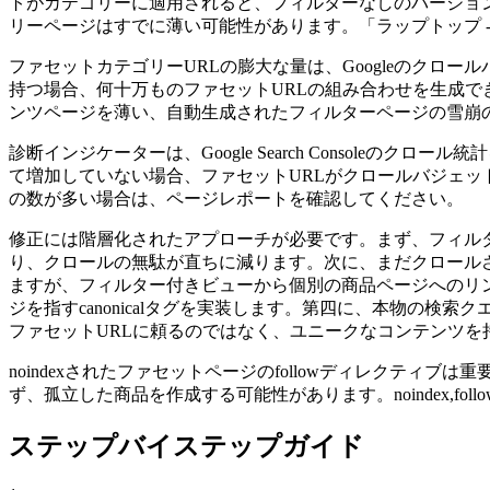
トがカテゴリーに適用されると、フィルターなしのバージョ
リーページはすでに薄い可能性があります。「ラップトップ - ブラン
ファセットカテゴリーURLの膨大な量は、Googleのクロ
持つ場合、何十万ものファセットURLの組み合わせを生成で
ンツページを薄い、自動生成されたフィルターページの雪崩
診断インジケーターは、Google Search Console
て増加していない場合、ファセットURLがクロールバジェッ
の数が多い場合は、ページレポートを確認してください。
修正には階層化されたアプローチが必要です。まず、フィルター
り、クロールの無駄が直ちに減ります。次に、まだクロールされている
ますが、フィルター付きビューから個別の商品ページへのリ
ジを指すcanonicalタグを実装します。第四に、本物の検
ファセットURLに頼るのではなく、ユニークなコンテンツを
noindexされたファセットページのfollowディレクティブは
ず、孤立した商品を作成する可能性があります。noindex,
ステップバイステップガイド