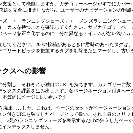
ン支援として機能しますが、カテゴリーページがすでにカバー
なり問題を完全に排除しながら、ユーザーのナビゲーションの利
」 > 「ランニングシューズ」 > 「メンズランニングシュー
ォーカスを持つことを確認してください。サブカテゴリーペー
のページを正当化するのに十分な異なるアイテムがない浅いカ
してください。200の投稿があるときに意味のあったタグは、2
ゴリートピックを複製するタグを削除またはマージし、古いタグ
ックスへの影響
に分割し、それぞれが独自のURLを持ちます。カテゴリーに数
デックスの課題を生み出します。各ページネーション付きページ
、本質的にページ1より薄いです。
ョンマークアップを廃止しました。これは、ページのセットがページネーシ
ーション付きURLを独立したページとして扱い、それ自身のメリ
、12足のランニングシューズを表示するだけの独立したペー
たにインデックスしません。