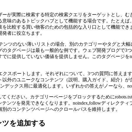
ザーが実際に検索する特定の検索クエリをターゲットとし、む
る意味のあるトピックハブとして機能する場合です。たとえば
比較する買い物客のための包括的な入り口として機能できます。「
開発者に役立ちます。
コンテンツのない薄いリストの場合、別のカテゴリーやタグと大
のタグページは最も一般的な例です。ウェブ開発ブログで3つ
でに提供していない価値を提供しません。このタグページをnoi
をエクスポートします。それぞれについて、3つの質問に答えま
ト以外のユニークなコンテンツ（説明、購入ガイド、紹介）が
デックス用に最適化します。いずれかの答えがノーなら、noin
を適用してください。カテゴリーページをブロックするためにrobots
ンツを発見できなくなります。noindex,followディレク
個別のコンテンツページへのクロールパスを維持します。
ンツを追加する