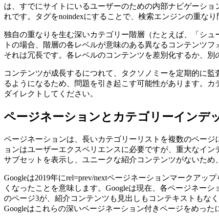
は、すでにサイトにいるユーザーのための内部ナビゲーショ
れです。タグをnoindexにすることで、検索エンジンの重
独自の重なりを生む深いカテゴリー階層（たとえば、「シューズ
トの場合、階層の各レベルが意味のある異なるコンテンツフ
それは冗長です。各レベルのコンテンツを差別化するか、別
コンテンツが成長するにつれて、タクソノミーを定期的に監査
るようになるため、問題を引き起こす可能性があります。カテ
ダイレクトしてください。
ページネーションとカテゴリーインデ
ページネーションは、長いカテゴリーリストを複数のページ
ョンはユーザーエクスペリエンスに必要ですが、重大なイン
サブセットを表示し、ユニークな紹介コンテンツがないため
Googleは2019年にrel=prev/nextページネーシ
くなったことを意味します。Googleは現在、各ページネ
のページ3が、紹介コンテンツも見出しもコンテキストもなく
Googleはこれらの深いページネーション付きページをめっ