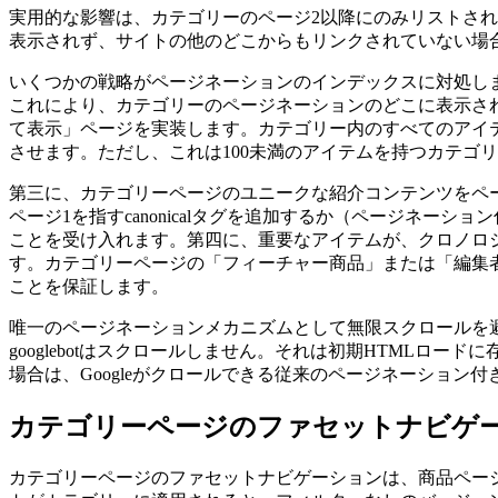
実用的な影響は、カテゴリーのページ2以降にのみリストされ
表示されず、サイトの他のどこからもリンクされていない場合、
いくつかの戦略がページネーションのインデックスに対処し
これにより、カテゴリーのページネーションのどこに表示され
て表示」ページを実装します。カテゴリー内のすべてのアイ
させます。ただし、これは100未満のアイテムを持つカテゴ
第三に、カテゴリーページのユニークな紹介コンテンツをページ
ページ1を指すcanonicalタグを追加するか（ページネーショ
ことを受け入れます。第四に、重要なアイテムが、クロノロ
す。カテゴリーページの「フィーチャー商品」または「編集
ことを保証します。
唯一のページネーションメカニズムとして無限スクロールを
googlebotはスクロールしません。それは初期HTMLロ
場合は、Googleがクロールできる従来のページネーション付
カテゴリーページのファセットナビゲ
カテゴリーページのファセットナビゲーションは、商品ペー