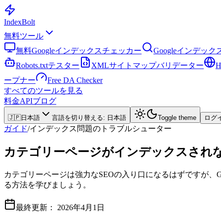
Index
Bolt
無料ツール
無料Googleインデックスチェッカー
Googleインデッ
Robots.txtテスター
XMLサイトマップバリデーター
ープナー
Free DA Checker
すべてのツールを見る
料金
API
ブログ
🇯🇵
日本語
言語を切り替える
:
日本語
Toggle theme
ログ
ガイド
/
インデックス問題のトラブルシューター
カテゴリーページがインデックスされ
カテゴリーページは強力なSEOの入り口になるはずですが、
る方法を学びましょう。
最終更新：
2026年4月1日