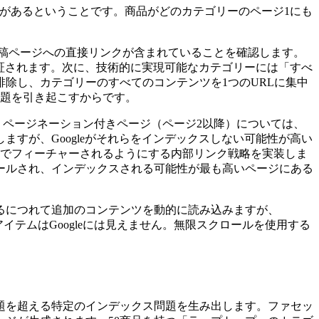
性があるということです。商品がどのカテゴリーのページ1にも
稿ページへの直接リンクが含まれていることを確認します。
保証されます。次に、技術的に実現可能なカテゴリーには「すべ
除し、カテゴリーのすべてのコンテンツを1つのURLに集中
問題を引き起こすからです。
す。ページネーション付きページ（ページ2以降）については、
まにしますが、Googleがそれらをインデックスしない可能性が高い
ンでフィーチャーされるようにする内部リンク戦略を実装しま
ールされ、インデックスされる可能性が最も高いページにある
るにつれて追加のコンテンツを動的に読み込みますが、
アイテムはGoogleには見えません。無限スクロールを使用する
題を超える特定のインデックス問題を生み出します。ファセッ