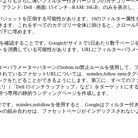
ンよりもさらに薄いフィルター付きバージョンのカテゴリーペー
ド: Dell - 画面: 15インチ - RAM: 16GB」のみ
ールバジェットを圧倒する可能性があります。10のフィルター属
きます。これをすべてのカテゴリー全体に掛けると、クロール
の下に埋めます。
のクロール統計を確認することです。Googleがサイトで1日あたり
トを消費している可能性があります。URLにフィルターパラメ
パラメーターパターンのrobots.txt禁止ルールを使用して
ファセットURLについては、noindex,follow meta
ンクをたどることができるようにします。第三に、すべてのファ
索クエリ（「Dell 15インチラップトップ」など）をターゲッ
持つ専用の静的ランディングページを作成します。
重要です。noindex,nofollowを使用すると、Googleは
followの組み合わせは、ファセットページがインデックスさ