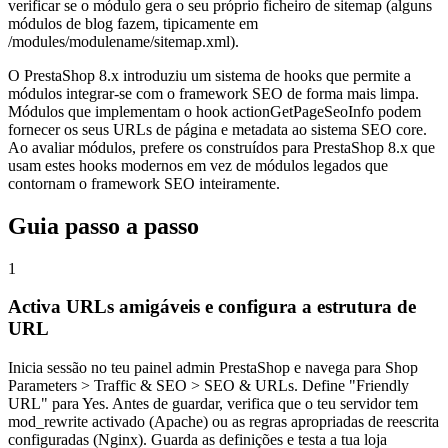
verificar se o módulo gera o seu próprio ficheiro de sitemap (alguns
módulos de blog fazem, tipicamente em
/modules/modulename/sitemap.xml).
O PrestaShop 8.x introduziu um sistema de hooks que permite a
módulos integrar-se com o framework SEO de forma mais limpa.
Módulos que implementam o hook actionGetPageSeoInfo podem
fornecer os seus URLs de página e metadata ao sistema SEO core.
Ao avaliar módulos, prefere os construídos para PrestaShop 8.x que
usam estes hooks modernos em vez de módulos legados que
contornam o framework SEO inteiramente.
Guia passo a passo
1
Activa URLs amigáveis e configura a estrutura de
URL
Inicia sessão no teu painel admin PrestaShop e navega para Shop
Parameters > Traffic & SEO > SEO & URLs. Define "Friendly
URL" para Yes. Antes de guardar, verifica que o teu servidor tem
mod_rewrite activado (Apache) ou as regras apropriadas de reescrita
configuradas (Nginx). Guarda as definições e testa a tua loja