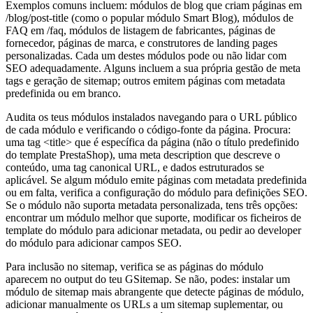
Exemplos comuns incluem: módulos de blog que criam páginas em
/blog/post-title (como o popular módulo Smart Blog), módulos de
FAQ em /faq, módulos de listagem de fabricantes, páginas de
fornecedor, páginas de marca, e construtores de landing pages
personalizadas. Cada um destes módulos pode ou não lidar com
SEO adequadamente. Alguns incluem a sua própria gestão de meta
tags e geração de sitemap; outros emitem páginas com metadata
predefinida ou em branco.
Audita os teus módulos instalados navegando para o URL público
de cada módulo e verificando o código-fonte da página. Procura:
uma tag <title> que é específica da página (não o título predefinido
do template PrestaShop), uma meta description que descreve o
conteúdo, uma tag canonical URL, e dados estruturados se
aplicável. Se algum módulo emite páginas com metadata predefinida
ou em falta, verifica a configuração do módulo para definições SEO.
Se o módulo não suporta metadata personalizada, tens três opções:
encontrar um módulo melhor que suporte, modificar os ficheiros de
template do módulo para adicionar metadata, ou pedir ao developer
do módulo para adicionar campos SEO.
Para inclusão no sitemap, verifica se as páginas do módulo
aparecem no output do teu GSitemap. Se não, podes: instalar um
módulo de sitemap mais abrangente que detecte páginas de módulo,
adicionar manualmente os URLs a um sitemap suplementar, ou