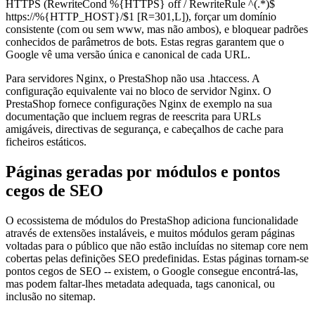
HTTPS (RewriteCond %{HTTPS} off / RewriteRule ^(.*)$
https://%{HTTP_HOST}/$1 [R=301,L]), forçar um domínio
consistente (com ou sem www, mas não ambos), e bloquear padrões
conhecidos de parâmetros de bots. Estas regras garantem que o
Google vê uma versão única e canonical de cada URL.
Para servidores Nginx, o PrestaShop não usa .htaccess. A
configuração equivalente vai no bloco de servidor Nginx. O
PrestaShop fornece configurações Nginx de exemplo na sua
documentação que incluem regras de reescrita para URLs
amigáveis, directivas de segurança, e cabeçalhos de cache para
ficheiros estáticos.
Páginas geradas por módulos e pontos
cegos de SEO
O ecossistema de módulos do PrestaShop adiciona funcionalidade
através de extensões instaláveis, e muitos módulos geram páginas
voltadas para o público que não estão incluídas no sitemap core nem
cobertas pelas definições SEO predefinidas. Estas páginas tornam-se
pontos cegos de SEO -- existem, o Google consegue encontrá-las,
mas podem faltar-lhes metadata adequada, tags canonical, ou
inclusão no sitemap.