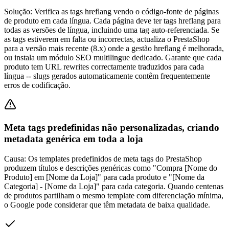
Solução:
Verifica as tags hreflang vendo o código-fonte de páginas
de produto em cada língua. Cada página deve ter tags hreflang para
todas as versões de língua, incluindo uma tag auto-referenciada. Se
as tags estiverem em falta ou incorrectas, actualiza o PrestaShop
para a versão mais recente (8.x) onde a gestão hreflang é melhorada,
ou instala um módulo SEO multilingue dedicado. Garante que cada
produto tem URL rewrites correctamente traduzidos para cada
língua -- slugs gerados automaticamente contêm frequentemente
erros de codificação.
Meta tags predefinidas não personalizadas, criando
metadata genérica em toda a loja
Causa:
Os templates predefinidos de meta tags do PrestaShop
produzem títulos e descrições genéricas como "Compra [Nome do
Produto] em [Nome da Loja]" para cada produto e "[Nome da
Categoria] - [Nome da Loja]" para cada categoria. Quando centenas
de produtos partilham o mesmo template com diferenciação mínima,
o Google pode considerar que têm metadata de baixa qualidade.