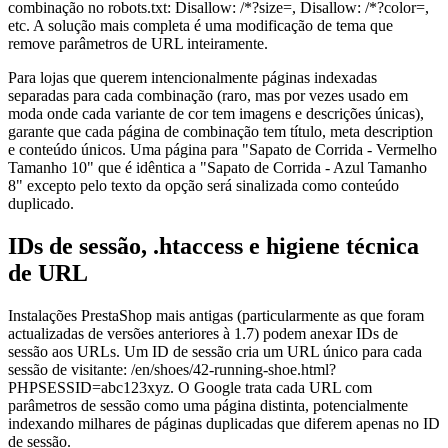
combinação no robots.txt: Disallow: /*?size=, Disallow: /*?color=,
etc. A solução mais completa é uma modificação de tema que
remove parâmetros de URL inteiramente.
Para lojas que querem intencionalmente páginas indexadas
separadas para cada combinação (raro, mas por vezes usado em
moda onde cada variante de cor tem imagens e descrições únicas),
garante que cada página de combinação tem título, meta description
e conteúdo únicos. Uma página para "Sapato de Corrida - Vermelho
Tamanho 10" que é idêntica a "Sapato de Corrida - Azul Tamanho
8" excepto pelo texto da opção será sinalizada como conteúdo
duplicado.
IDs de sessão, .htaccess e higiene técnica
de URL
Instalações PrestaShop mais antigas (particularmente as que foram
actualizadas de versões anteriores à 1.7) podem anexar IDs de
sessão aos URLs. Um ID de sessão cria um URL único para cada
sessão de visitante: /en/shoes/42-running-shoe.html?
PHPSESSID=abc123xyz. O Google trata cada URL com
parâmetros de sessão como uma página distinta, potencialmente
indexando milhares de páginas duplicadas que diferem apenas no ID
de sessão.