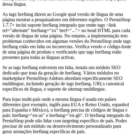
dessa língua.
As tags hreflang dizem ao Google qual versão de língua de uma
página mostrar a pesquisadores em diferentes regiões. O PrestaShop
1.7.7+ inclui suporte hreflang integrado que emite tags <link
rel="alternate" hreflang="xx" href="..."> no head HTML para cada
versão de língua de uma página. No entanto, a implementação tem
problemas conhecidos em algumas versões do PrestaShop onde tags
hreflang estão em falta ou incorrectas. Verifica vendo o código-fonte
de uma página de produto e verificando que tags hreflang estão
presentes para todas as línguas activas.
Se as tags hreflang estiverem em falta, instala um módulo SEO
dedicado que trata da geração de hreflang. Vários módulos no
marketplace PrestaShop Addons abordam especificamente SEO
multilingue, incluindo geração de tags hreflang, URLs canonical
específicos de língua, e suporte de sitemap multilingue.
Para lojas multi-país onde a mesma língua é usada em países
diferentes (por exemplo, inglês para EUA e Reino Unido, espanhol
para Espanha e México), o hreflang precisa de códigos de língua e
país: hreflang="en-us" e hreflang="en-gb". O hreflang integrado do
PrestaShop pode não lidar com targeting específico de país. Podes
precisar de um módulo ou desenvolvimento personalizado para
gerar anotações hreflang específicas de país.