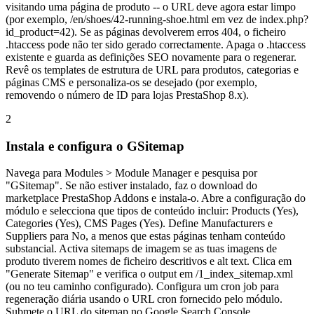
visitando uma página de produto -- o URL deve agora estar limpo
(por exemplo, /en/shoes/42-running-shoe.html em vez de index.php?
id_product=42). Se as páginas devolverem erros 404, o ficheiro
.htaccess pode não ter sido gerado correctamente. Apaga o .htaccess
existente e guarda as definições SEO novamente para o regenerar.
Revê os templates de estrutura de URL para produtos, categorias e
páginas CMS e personaliza-os se desejado (por exemplo,
removendo o número de ID para lojas PrestaShop 8.x).
2
Instala e configura o GSitemap
Navega para Modules > Module Manager e pesquisa por
"GSitemap". Se não estiver instalado, faz o download do
marketplace PrestaShop Addons e instala-o. Abre a configuração do
módulo e selecciona que tipos de conteúdo incluir: Products (Yes),
Categories (Yes), CMS Pages (Yes). Define Manufacturers e
Suppliers para No, a menos que estas páginas tenham conteúdo
substancial. Activa sitemaps de imagem se as tuas imagens de
produto tiverem nomes de ficheiro descritivos e alt text. Clica em
"Generate Sitemap" e verifica o output em /1_index_sitemap.xml
(ou no teu caminho configurado). Configura um cron job para
regeneração diária usando o URL cron fornecido pelo módulo.
Submete o URL do sitemap no Google Search Console.