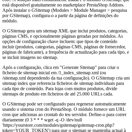
está disponível gratuitamente no marketplace PrestaShop Addons.
Após instalar o GSitemap (Modules > Module Manager > pesquisa
por GSitemap), configura-o a partir da página de definições do
módulo.
O GSitemap gera um sitemap XML que inclui produtos, categorias,
páginas CMS, e opcionalmente páginas geradas por módulos. As
opções de configuração chave incluem: que tipos de conteúdo
incluir (produtos, categorias, páginas CMS, páginas de fornecedor,
páginas de fabricante), a frequência de actualização para cada tipo, e
se incluir imagens no sitemap.
Após a configuração, clica em "Generate Sitemap" para criar o
ficheiro de sitemap inicial em /1_index_sitemap.xml (ou
/sitemap.xml dependendo da tua configuração). O GSitemap cria um
sitemap index que referencia ficheiros de sitemap individuais para
cada tipo de conteúdo. Para lojas com muitos produtos, divide
sitemaps de produto em ficheiros de até 25.000 URLs cada.
O GSitemap pode ser configurado para regenerar automaticamente
usando o sistema cron do PrestaShop. O módulo fornece um URL
cron que adicionas ao crontab do teu servidor. Define-o para correr
diariamente (0 3 * * * wget -q -O /dev/null
'https://yourstore.com/modules/gsitemap/gsitemap-cron.php?
token=YOUR_TOKEN') para que o sitemap se mantenha actual à