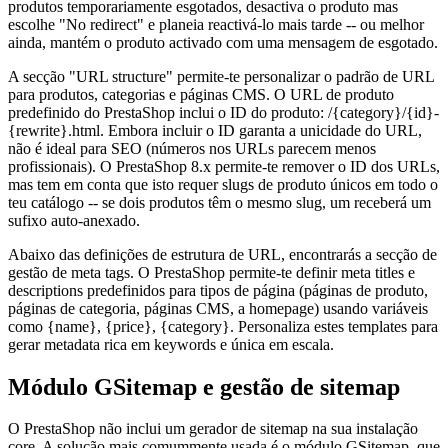
produtos temporariamente esgotados, desactiva o produto mas
escolhe "No redirect" e planeia reactivá-lo mais tarde -- ou melhor
ainda, mantém o produto activado com uma mensagem de esgotado.
A secção "URL structure" permite-te personalizar o padrão de URL
para produtos, categorias e páginas CMS. O URL de produto
predefinido do PrestaShop inclui o ID do produto: /{category}/{id}-
{rewrite}.html. Embora incluir o ID garanta a unicidade do URL,
não é ideal para SEO (números nos URLs parecem menos
profissionais). O PrestaShop 8.x permite-te remover o ID dos URLs,
mas tem em conta que isto requer slugs de produto únicos em todo o
teu catálogo -- se dois produtos têm o mesmo slug, um receberá um
sufixo auto-anexado.
Abaixo das definições de estrutura de URL, encontrarás a secção de
gestão de meta tags. O PrestaShop permite-te definir meta titles e
descriptions predefinidos para tipos de página (páginas de produto,
páginas de categoria, páginas CMS, a homepage) usando variáveis
como {name}, {price}, {category}. Personaliza estes templates para
gerar metadata rica em keywords e única em escala.
Módulo GSitemap e gestão de sitemap
O PrestaShop não inclui um gerador de sitemap na sua instalação
core. A solução mais comummente usada é o módulo GSitemap, que