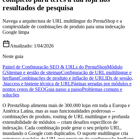
resultados de pesquisa
Navega a arquitectura de URL multilingue do PrestaShop e a
complexidade de combinações de produto para uma indexação
Google limpa
Atualizado:
1/04/2026
Neste guia
Painel de Configuração SEO & URLs do PrestaShop
Módulo
GSitemap e gestão de sitemap
Configuração de URL multilingue e
hreflang
Combinações de produto e inflação de URL
IDs de sessão,
.htaccess e higiene técnica de URL
Páginas geradas por módulos e
pontos cegos de SEO
Guia passo a passo
Problemas comuns e
soluções
O PrestaShop alimenta mais de 300.000 lojas em toda a Europa e
América Latina, mas as suas funcionalidades poderosas --
combinações de produto, routing de URL multilingue e profunda
extensibilidade de módulos -- criam desafios específicos de
indexação. Cada combinação pode gerar o seu próprio URL,
inundando o Google com duplicados. O suporte multilingue cria
estruturas paralelas de URL que precisam de configuração hreflang