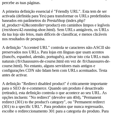
percebe as tuas páginas.
A primeira definição essencial é "Friendly URL". Esta tem de ser
activada (definida para Yes) para transformar os URLs predefinidos
baseados em parâmetros do PrestaShop (index.php?
id_product=42&controller=product) em caminhos limpos e legíveis
(/en/shoes/42-running-shoe.html). Sem URLs amigáveis, os URLs
da tua loja são feios, mais difíceis de classificar, e menos clicáveis
nos resultados de pesquisa.
A definição "Accented URL" controla se caracteres não-ASCII são
preservados nos URLs. Para lojas em línguas que usam acentos
(francês, espanhol, alemão, português), activar isto cria URLs mais
naturais (/fr/chaussures-de-course.html em vez de /fr/chaussures-de-
course.html). No entanto, alguns servidores mais antigos e
configurações CDN não lidam bem com URLs acentuados. Testa
antes de activar.
A definição "Redirect disabled product" é criticamente importante
para o SEO de e-commerce. Quando um produto é desactivado
(retirado), esta definição controla o que acontece ao seu URL. As
opções incluem: "No redirect" (devolve um 404), "Permanent
redirect (301) to the product's category", ou "Permanent redirect
(301) to a specific URL". Para produtos que nunca regressarão,
escolhe o redireccionamento 301 para a categoria do produto. Para