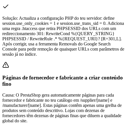
Solução:
Actualiza a configuração PHP do teu servidor: define
session.use_only_cookies = 1 e session.use_trans_sid = 0. Adiciona
uma regra .htaccess que retira PHPSESSID dos URLs com um
redireccionamento 301: RewriteCond %{QUERY_STRING}
PHPSESSID / RewriteRule .* %{REQUEST_URI}? [R=301,L].
Após corrigir, usa a ferramenta Removals do Google Search
Console para pedir remoção de quaisquer URLs com parâmetros de
sessão já no índice.
Páginas de fornecedor e fabricante a criar conteúdo
fino
Causa:
O PrestaShop gera automaticamente páginas para cada
fornecedor e fabricante no teu catálogo em /supplier/[name] e
/manufacturer/[name]. Estas páginas contêm apenas uma grelha de
produtos sem conteúdo descritivo. Lojas com dezenas de
fornecedores têm dezenas de páginas finas que diluem a qualidade
global do site.