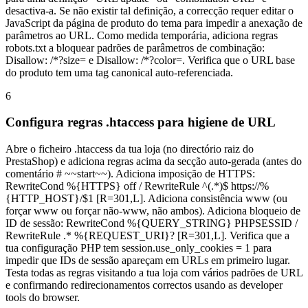
desactiva-a. Se não existir tal definição, a correcção requer editar o
JavaScript da página de produto do tema para impedir a anexação de
parâmetros ao URL. Como medida temporária, adiciona regras
robots.txt a bloquear padrões de parâmetros de combinação:
Disallow: /*?size= e Disallow: /*?color=. Verifica que o URL base
do produto tem uma tag canonical auto-referenciada.
6
Configura regras .htaccess para higiene de URL
Abre o ficheiro .htaccess da tua loja (no directório raiz do
PrestaShop) e adiciona regras acima da secção auto-gerada (antes do
comentário # ~~start~~). Adiciona imposição de HTTPS:
RewriteCond %{HTTPS} off / RewriteRule ^(.*)$ https://%
{HTTP_HOST}/$1 [R=301,L]. Adiciona consistência www (ou
forçar www ou forçar não-www, não ambos). Adiciona bloqueio de
ID de sessão: RewriteCond %{QUERY_STRING} PHPSESSID /
RewriteRule .* %{REQUEST_URI}? [R=301,L]. Verifica que a
tua configuração PHP tem session.use_only_cookies = 1 para
impedir que IDs de sessão apareçam em URLs em primeiro lugar.
Testa todas as regras visitando a tua loja com vários padrões de URL
e confirmando redirecionamentos correctos usando as developer
tools do browser.