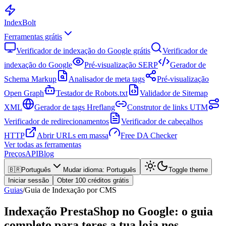
Index
Bolt
Ferramentas grátis
Verificador de indexação do Google grátis
Verificador de
indexação do Google
Pré-visualização SERP
Gerador de
Schema Markup
Analisador de meta tags
Pré-visualização
Open Graph
Testador de Robots.txt
Validador de Sitemap
XML
Gerador de tags Hreflang
Construtor de links UTM
Verificador de redirecionamentos
Verificador de cabeçalhos
HTTP
Abrir URLs em massa
Free DA Checker
Ver todas as ferramentas
Preços
API
Blog
🇧🇷
Português
Mudar idioma
:
Português
Toggle theme
Iniciar sessão
Obter 100 créditos grátis
Guias
/
Guia de Indexação por CMS
Indexação PrestaShop no Google: o guia
completo para teres a tua loja nos