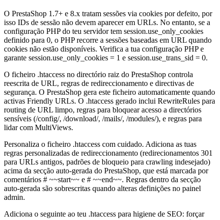
O PrestaShop 1.7+ e 8.x tratam sessões via cookies por defeito, por
isso IDs de sessão não devem aparecer em URLs. No entanto, se a
configuração PHP do teu servidor tem session.use_only_cookies
definido para 0, o PHP recorre a sessões baseadas em URL quando
cookies não estão disponíveis. Verifica a tua configuração PHP e
garante session.use_only_cookies = 1 e session.use_trans_sid = 0.
O ficheiro .htaccess no directório raiz do PrestaShop controla
reescrita de URL, regras de redireccionamento e directivas de
segurança. O PrestaShop gera este ficheiro automaticamente quando
activas Friendly URLs. O .htaccess gerado inclui RewriteRules para
routing de URL limpo, regras para bloquear acesso a directórios
sensíveis (/config/, /download/, /mails/, /modules/), e regras para
lidar com MultiViews.
Personaliza o ficheiro .htaccess com cuidado. Adiciona as tuas
regras personalizadas de redireccionamento (redirecionamentos 301
para URLs antigos, padrões de bloqueio para crawling indesejado)
acima da secção auto-gerada do PrestaShop, que está marcada por
comentários # ~~start~~ e # ~~end~~. Regras dentro da secção
auto-gerada são sobrescritas quando alteras definições no painel
admin.
Adiciona o seguinte ao teu .htaccess para higiene de SEO: forçar