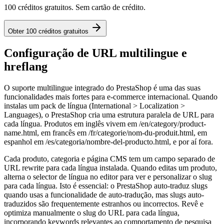
100 créditos gratuitos. Sem cartão de crédito.
Obter 100 créditos gratuitos
Configuração de URL multilingue e
hreflang
O suporte multilingue integrado do PrestaShop é uma das suas
funcionalidades mais fortes para e-commerce internacional. Quando
instalas um pack de língua (International > Localization >
Languages), o PrestaShop cria uma estrutura paralela de URL para
cada língua. Produtos em inglês vivem em /en/category/product-
name.html, em francês em /fr/categorie/nom-du-produit.html, em
espanhol em /es/categoria/nombre-del-producto.html, e por aí fora.
Cada produto, categoria e página CMS tem um campo separado de
URL rewrite para cada língua instalada. Quando editas um produto,
alterna o selector de língua no editor para ver e personalizar o slug
para cada língua. Isto é essencial: o PrestaShop auto-traduz slugs
quando usas a funcionalidade de auto-tradução, mas slugs auto-
traduzidos são frequentemente estranhos ou incorrectos. Revê e
optimiza manualmente o slug do URL para cada língua,
incorporando keywords relevantes ao comportamento de pesquisa