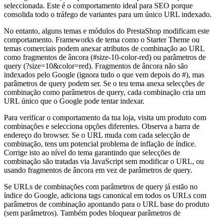
seleccionada. Este é o comportamento ideal para SEO porque
consolida todo o tráfego de variantes para um único URL indexado.
No entanto, alguns temas e módulos do PrestaShop modificam este
comportamento. Frameworks de tema como o Starter Theme ou
temas comerciais podem anexar atributos de combinação ao URL
como fragmentos de âncora (#size-10-color-red) ou parâmetros de
query (?size=10&color=red). Fragmentos de âncora não são
indexados pelo Google (ignora tudo o que vem depois do #), mas
parâmetros de query podem ser. Se o teu tema anexa selecções de
combinação como parâmetros de query, cada combinação cria um
URL único que o Google pode tentar indexar.
Para verificar o comportamento da tua loja, visita um produto com
combinações e selecciona opções diferentes. Observa a barra de
endereço do browser. Se o URL muda com cada selecção de
combinação, tens um potencial problema de inflação de índice.
Corrige isto ao nível do tema garantindo que selecções de
combinação são tratadas via JavaScript sem modificar o URL, ou
usando fragmentos de âncora em vez de parâmetros de query.
Se URLs de combinações com parâmetros de query já estão no
índice do Google, adiciona tags canonical em todos os URLs com
parâmetros de combinação apontando para o URL base do produto
(sem parâmetros). Também podes bloquear parâmetros de