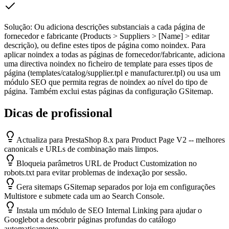
Solução:
Ou adiciona descrições substanciais a cada página de
fornecedor e fabricante (Products > Suppliers > [Name] > editar
descrição), ou define estes tipos de página como noindex. Para
aplicar noindex a todas as páginas de fornecedor/fabricante, adiciona
uma directiva noindex no ficheiro de template para esses tipos de
página (templates/catalog/supplier.tpl e manufacturer.tpl) ou usa um
módulo SEO que permita regras de noindex ao nível do tipo de
página. Também exclui estas páginas da configuração GSitemap.
Dicas de profissional
Actualiza para PrestaShop 8.x para Product Page V2 -- melhores
canonicals e URLs de combinação mais limpos.
Bloqueia parâmetros URL de Product Customization no
robots.txt para evitar problemas de indexação por sessão.
Gera sitemaps GSitemap separados por loja em configurações
Multistore e submete cada um ao Search Console.
Instala um módulo de SEO Internal Linking para ajudar o
Googlebot a descobrir páginas profundas do catálogo
automaticamente.