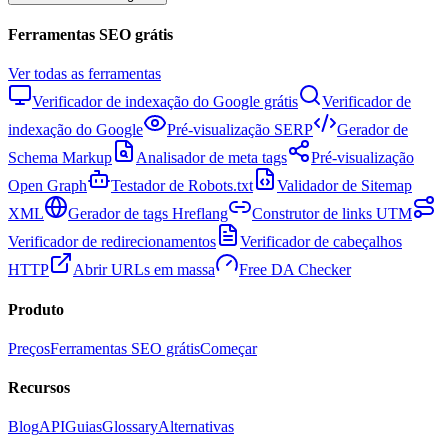
Ferramentas SEO grátis
Ver todas as ferramentas
Verificador de indexação do Google grátis
Verificador de
indexação do Google
Pré-visualização SERP
Gerador de
Schema Markup
Analisador de meta tags
Pré-visualização
Open Graph
Testador de Robots.txt
Validador de Sitemap
XML
Gerador de tags Hreflang
Construtor de links UTM
Verificador de redirecionamentos
Verificador de cabeçalhos
HTTP
Abrir URLs em massa
Free DA Checker
Produto
Preços
Ferramentas SEO grátis
Começar
Recursos
Blog
API
Guias
Glossary
Alternativas