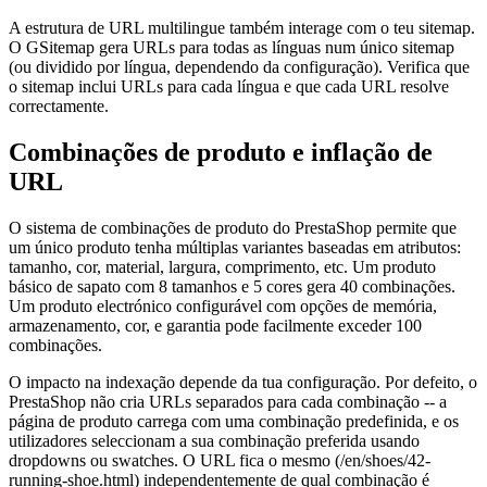
A estrutura de URL multilingue também interage com o teu sitemap.
O GSitemap gera URLs para todas as línguas num único sitemap
(ou dividido por língua, dependendo da configuração). Verifica que
o sitemap inclui URLs para cada língua e que cada URL resolve
correctamente.
Combinações de produto e inflação de
URL
O sistema de combinações de produto do PrestaShop permite que
um único produto tenha múltiplas variantes baseadas em atributos:
tamanho, cor, material, largura, comprimento, etc. Um produto
básico de sapato com 8 tamanhos e 5 cores gera 40 combinações.
Um produto electrónico configurável com opções de memória,
armazenamento, cor, e garantia pode facilmente exceder 100
combinações.
O impacto na indexação depende da tua configuração. Por defeito, o
PrestaShop não cria URLs separados para cada combinação -- a
página de produto carrega com uma combinação predefinida, e os
utilizadores seleccionam a sua combinação preferida usando
dropdowns ou swatches. O URL fica o mesmo (/en/shoes/42-
running-shoe.html) independentemente de qual combinação é