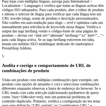
Para lojas com múltiplas línguas, navega para International >
Localization > Languages e verifica que todas as línguas activas têm
códigos ISO adequados. Para cada produto, abre o editor de produto
e alterna o selector de língua para verificar que cada língua tem um
URL rewrite (slug), nome de produto e descrição personalizados.
Não confies em auto-tradução para slugs -- revê e optimiza cada um
manualmente para relevância de keywords nessa língua. Verifica o
output das tags hreflang vendo o código-fonte de uma página de
produto -- devias ver <link rel="alternate" hreflang="xx" href="...">
para cada língua activa. Se as tags hreflang estiverem em falta,
instala um módulo SEO multilingue dedicado do marketplace
PrestaShop Addons.
5
Audita e corrige o comportamento de URL de
combinações de produto
Visita um produto com múltiplas combinações (por exemplo, um
produto com opções de tamanho e cor) e selecciona combinações
diferentes enquanto observas a barra de endereço do browser. Se o
URL muda com cada selecção (adicionando parâmetros de query
como ?size=10&color=red), tens um potencial problema de
conteúdo duplicado. Primeiro, verifica a configuração do teu tema
para uma definição "URL update" ou "combination URL" e