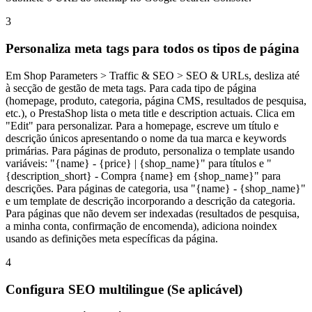
3
Personaliza meta tags para todos os tipos de página
Em Shop Parameters > Traffic & SEO > SEO & URLs, desliza até
à secção de gestão de meta tags. Para cada tipo de página
(homepage, produto, categoria, página CMS, resultados de pesquisa,
etc.), o PrestaShop lista o meta title e description actuais. Clica em
"Edit" para personalizar. Para a homepage, escreve um título e
descrição únicos apresentando o nome da tua marca e keywords
primárias. Para páginas de produto, personaliza o template usando
variáveis: "{name} - {price} | {shop_name}" para títulos e "
{description_short} - Compra {name} em {shop_name}" para
descrições. Para páginas de categoria, usa "{name} - {shop_name}"
e um template de descrição incorporando a descrição da categoria.
Para páginas que não devem ser indexadas (resultados de pesquisa,
a minha conta, confirmação de encomenda), adiciona noindex
usando as definições meta específicas da página.
4
Configura SEO multilingue (Se aplicável)