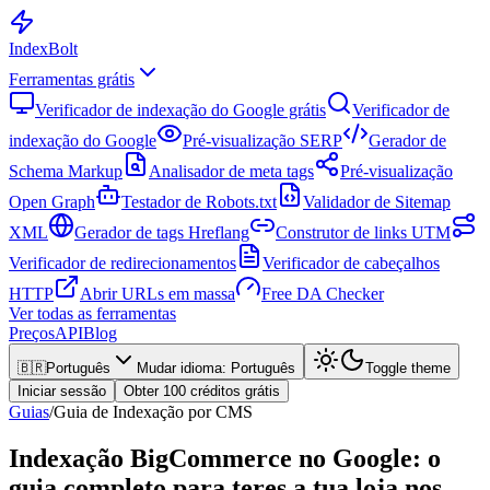
Index
Bolt
Ferramentas grátis
Verificador de indexação do Google grátis
Verificador de
indexação do Google
Pré-visualização SERP
Gerador de
Schema Markup
Analisador de meta tags
Pré-visualização
Open Graph
Testador de Robots.txt
Validador de Sitemap
XML
Gerador de tags Hreflang
Construtor de links UTM
Verificador de redirecionamentos
Verificador de cabeçalhos
HTTP
Abrir URLs em massa
Free DA Checker
Ver todas as ferramentas
Preços
API
Blog
🇧🇷
Português
Mudar idioma
:
Português
Toggle theme
Iniciar sessão
Obter 100 créditos grátis
Guias
/
Guia de Indexação por CMS
Indexação BigCommerce no Google: o
guia completo para teres a tua loja nos