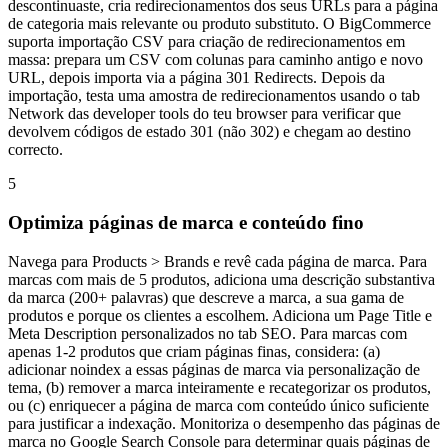
descontinuaste, cria redirecionamentos dos seus URLs para a página
de categoria mais relevante ou produto substituto. O BigCommerce
suporta importação CSV para criação de redirecionamentos em
massa: prepara um CSV com colunas para caminho antigo e novo
URL, depois importa via a página 301 Redirects. Depois da
importação, testa uma amostra de redirecionamentos usando o tab
Network das developer tools do teu browser para verificar que
devolvem códigos de estado 301 (não 302) e chegam ao destino
correcto.
5
Optimiza páginas de marca e conteúdo fino
Navega para Products > Brands e revê cada página de marca. Para
marcas com mais de 5 produtos, adiciona uma descrição substantiva
da marca (200+ palavras) que descreve a marca, a sua gama de
produtos e porque os clientes a escolhem. Adiciona um Page Title e
Meta Description personalizados no tab SEO. Para marcas com
apenas 1-2 produtos que criam páginas finas, considera: (a)
adicionar noindex a essas páginas de marca via personalização de
tema, (b) remover a marca inteiramente e recategorizar os produtos,
ou (c) enriquecer a página de marca com conteúdo único suficiente
para justificar a indexação. Monitoriza o desempenho das páginas de
marca no Google Search Console para determinar quais páginas de