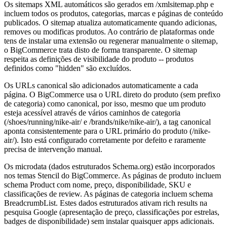
Os sitemaps XML automáticos são gerados em /xmlsitemap.php e
incluem todos os produtos, categorias, marcas e páginas de conteúdo
publicados. O sitemap atualiza automaticamente quando adicionas,
removes ou modificas produtos. Ao contrário de plataformas onde
tens de instalar uma extensão ou regenerar manualmente o sitemap,
o BigCommerce trata disto de forma transparente. O sitemap
respeita as definições de visibilidade do produto -- produtos
definidos como "hidden" são excluídos.
Os URLs canonical são adicionados automaticamente a cada
página. O BigCommerce usa o URL direto do produto (sem prefixo
de categoria) como canonical, por isso, mesmo que um produto
esteja acessível através de vários caminhos de categoria
(/shoes/running/nike-air/ e /brands/nike/nike-air/), a tag canonical
aponta consistentemente para o URL primário do produto (/nike-
air/). Isto está configurado corretamente por defeito e raramente
precisa de intervenção manual.
Os microdata (dados estruturados Schema.org) estão incorporados
nos temas Stencil do BigCommerce. As páginas de produto incluem
schema Product com nome, preço, disponibilidade, SKU e
classificações de review. As páginas de categoria incluem schema
BreadcrumbList. Estes dados estruturados ativam rich results na
pesquisa Google (apresentação de preço, classificações por estrelas,
badges de disponibilidade) sem instalar quaisquer apps adicionais.