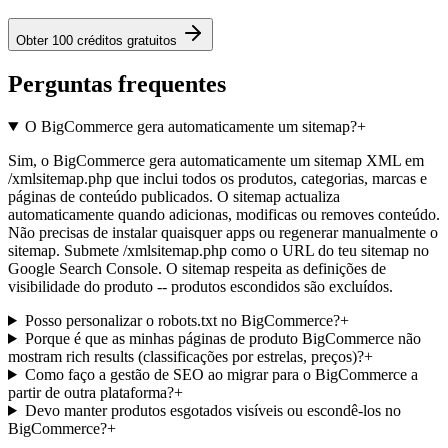
Obter 100 créditos gratuitos
Perguntas frequentes
O BigCommerce gera automaticamente um sitemap?
+
Sim, o BigCommerce gera automaticamente um sitemap XML em
/xmlsitemap.php que inclui todos os produtos, categorias, marcas e
páginas de conteúdo publicados. O sitemap actualiza
automaticamente quando adicionas, modificas ou removes conteúdo.
Não precisas de instalar quaisquer apps ou regenerar manualmente o
sitemap. Submete /xmlsitemap.php como o URL do teu sitemap no
Google Search Console. O sitemap respeita as definições de
visibilidade do produto -- produtos escondidos são excluídos.
Posso personalizar o robots.txt no BigCommerce?
+
Porque é que as minhas páginas de produto BigCommerce não
mostram rich results (classificações por estrelas, preços)?
+
Como faço a gestão de SEO ao migrar para o BigCommerce a
partir de outra plataforma?
+
Devo manter produtos esgotados visíveis ou escondê-los no
BigCommerce?
+