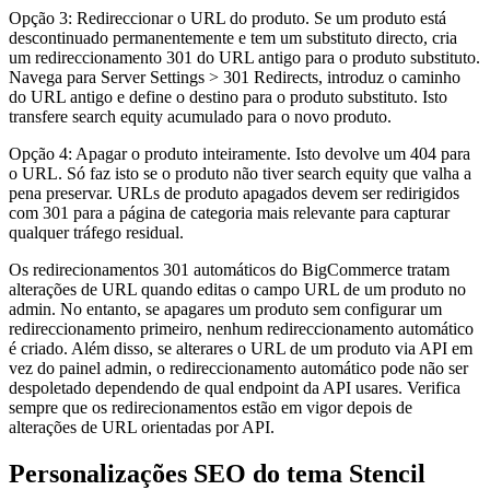
Opção 3: Redireccionar o URL do produto. Se um produto está
descontinuado permanentemente e tem um substituto directo, cria
um redireccionamento 301 do URL antigo para o produto substituto.
Navega para Server Settings > 301 Redirects, introduz o caminho
do URL antigo e define o destino para o produto substituto. Isto
transfere search equity acumulado para o novo produto.
Opção 4: Apagar o produto inteiramente. Isto devolve um 404 para
o URL. Só faz isto se o produto não tiver search equity que valha a
pena preservar. URLs de produto apagados devem ser redirigidos
com 301 para a página de categoria mais relevante para capturar
qualquer tráfego residual.
Os redirecionamentos 301 automáticos do BigCommerce tratam
alterações de URL quando editas o campo URL de um produto no
admin. No entanto, se apagares um produto sem configurar um
redireccionamento primeiro, nenhum redireccionamento automático
é criado. Além disso, se alterares o URL de um produto via API em
vez do painel admin, o redireccionamento automático pode não ser
despoletado dependendo de qual endpoint da API usares. Verifica
sempre que os redirecionamentos estão em vigor depois de
alterações de URL orientadas por API.
Personalizações SEO do tema Stencil