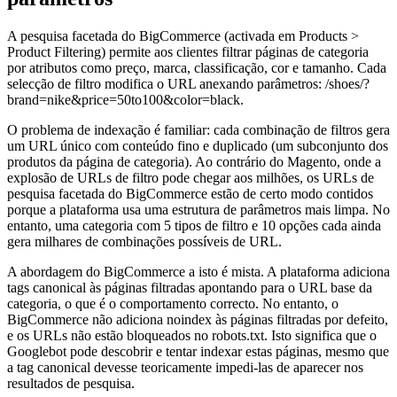
A pesquisa facetada do BigCommerce (activada em Products >
Product Filtering) permite aos clientes filtrar páginas de categoria
por atributos como preço, marca, classificação, cor e tamanho. Cada
selecção de filtro modifica o URL anexando parâmetros: /shoes/?
brand=nike&price=50to100&color=black.
O problema de indexação é familiar: cada combinação de filtros gera
um URL único com conteúdo fino e duplicado (um subconjunto dos
produtos da página de categoria). Ao contrário do Magento, onde a
explosão de URLs de filtro pode chegar aos milhões, os URLs de
pesquisa facetada do BigCommerce estão de certo modo contidos
porque a plataforma usa uma estrutura de parâmetros mais limpa. No
entanto, uma categoria com 5 tipos de filtro e 10 opções cada ainda
gera milhares de combinações possíveis de URL.
A abordagem do BigCommerce a isto é mista. A plataforma adiciona
tags canonical às páginas filtradas apontando para o URL base da
categoria, o que é o comportamento correcto. No entanto, o
BigCommerce não adiciona noindex às páginas filtradas por defeito,
e os URLs não estão bloqueados no robots.txt. Isto significa que o
Googlebot pode descobrir e tentar indexar estas páginas, mesmo que
a tag canonical devesse teoricamente impedi-las de aparecer nos
resultados de pesquisa.