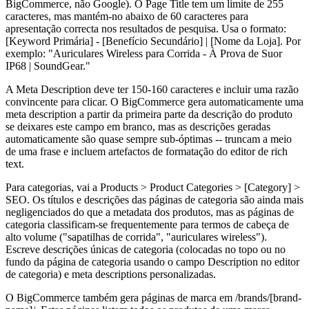
BigCommerce, não Google). O Page Title tem um limite de 255
caracteres, mas mantém-no abaixo de 60 caracteres para
apresentação correcta nos resultados de pesquisa. Usa o formato:
[Keyword Primária] - [Benefício Secundário] | [Nome da Loja]. Por
exemplo: "Auriculares Wireless para Corrida - À Prova de Suor
IP68 | SoundGear."
A Meta Description deve ter 150-160 caracteres e incluir uma razão
convincente para clicar. O BigCommerce gera automaticamente uma
meta description a partir da primeira parte da descrição do produto
se deixares este campo em branco, mas as descrições geradas
automaticamente são quase sempre sub-óptimas -- truncam a meio
de uma frase e incluem artefactos de formatação do editor de rich
text.
Para categorias, vai a Products > Product Categories > [Category] >
SEO. Os títulos e descrições das páginas de categoria são ainda mais
negligenciados do que a metadata dos produtos, mas as páginas de
categoria classificam-se frequentemente para termos de cabeça de
alto volume ("sapatilhas de corrida", "auriculares wireless").
Escreve descrições únicas de categoria (colocadas no topo ou no
fundo da página de categoria usando o campo Description no editor
de categoria) e meta descriptions personalizadas.
O BigCommerce também gera páginas de marca em /brands/[brand-