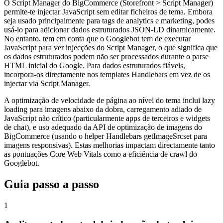
O Script Manager do BigCommerce (Storefront > Script Manager)
permite-te injectar JavaScript sem editar ficheiros de tema. Embora
seja usado principalmente para tags de analytics e marketing, podes
usá-lo para adicionar dados estruturados JSON-LD dinamicamente.
No entanto, tem em conta que o Googlebot tem de executar
JavaScript para ver injecções do Script Manager, o que significa que
os dados estruturados podem não ser processados durante o parse
HTML inicial do Google. Para dados estruturados fiáveis,
incorpora-os directamente nos templates Handlebars em vez de os
injectar via Script Manager.
A optimização de velocidade de página ao nível do tema inclui lazy
loading para imagens abaixo da dobra, carregamento adiado de
JavaScript não crítico (particularmente apps de terceiros e widgets
de chat), e uso adequado da API de optimização de imagens do
BigCommerce (usando o helper Handlebars getImageSrcset para
imagens responsivas). Estas melhorias impactam directamente tanto
as pontuações Core Web Vitals como a eficiência de crawl do
Googlebot.
Guia passo a passo
1