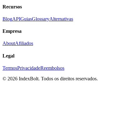
Recursos
Blog
API
Guias
Glossary
Alternativas
Empresa
About
Afiliados
Legal
Termos
Privacidade
Reembolsos
©
2026
IndexBolt.
Todos os direitos reservados.