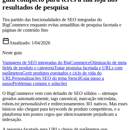
resultados de pesquisa
Tira partido das funcionalidades de SEO integradas do
BigCommerce enquanto evitas armadilhas de pesquisa facetada e
páginas de conteúdo fino
Atualizado:
1/04/2026
Neste guia
Vantagens de SEO integradas do BigCommerce
Otimização de meta
fields de produto e categoria
Tratar pesquisa facetada e URLs com
parâmetros
Gerir produtos esgotados e ciclo de vida do
URL
Personalizações SEO do tema Stencil
Guia passo a
passo
Problemas comuns e soluções
O BigCommerce vem com defaults de SEO sólidos -- sitemaps
gerados automaticamente, tags canonical, marcação microdata,
robots.txt personalizável e redirecionamentos 301 nativos. Mas esses
básicos não chegam para keywords de produto competitivas, e a
plataforma tem pontos cegos que silenciosamente prejudicam a
indexação.
A pesquisa facetada gera URLs cheios de parâmetros que