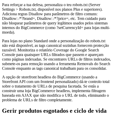
Para reforçar a tua defesa, personaliza o teu robots.txt (Server
Settings > Robots.txt, disponível nos planos Plus e superiores).
Adiciona regras Disallow para parâmetros de filtro comuns:
Disallow: /*?brand=, Disallow: /*?price=, etc. Tem cuidado para
não bloquear parâmetros de query legítimos usados pelos sistemas
internos do BigCommerce (como ?setCurrencyId= para lojas multi-
moeda).
Para lojas no plano Standard onde a personalização do robots.txt
não está disponível, as tags canonical sozinhas fornecem protecção
razoável. Monitoriza o relatório Coverage do Google Search
Console para quaisquer URLs filtrados que passem e apareçam
como páginas indexadas. Se encontrares URLs de filtros indexados,
submete-os para remoção usando a ferramenta Removals do Search
Console enquanto as tags canonical trabalham para os consolidar.
A opção de storefront headless do BigCommerce (usando a
Storefront API com um frontend personalizado) dá-te controlo total
sobre o tratamento de URLs de pesquisa facetada. Se estás a
construir uma loja BigCommerce headless, implementa filtragem
baseada em AJAX que não modifica o URL de todo, eliminando o
problema de URLs de filtro completamente.
Gerir produtos esgotados e ciclo de vida