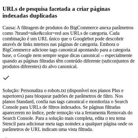
URLs de pesquisa facetada a criar páginas
indexadas duplicadas
Causa:
A filtragem de produtos do BigCommerce anexa parâmetros
como ?brand=nike&color=red aos URLs de categoria. Cada
combinação é um URL único que o Googlebot pode descobrir
através de links internos nas páginas de categoria. Embora o
BigCommerce adicione tags canonical apontando para a categoria
base, o Google nem sempre segue dicas canonical -- especialmente
quando as páginas filtradas têm conteúdo diferente (subconjuntos de
produtos diferentes) do alvo canonical.
Solução:
Personaliza o robots.txt (disponível nos planos Plus e
superiores) para bloquear padrões de parâmetros de filtro. Nos
planos Standard, confia nas tags canonical e monitoriza o Search
Console para URLs de filtros indexados. Se páginas filtradas
aparecerem no índice, pede remoção via a ferramenta Removals do
Search Console. Para a solução mais completa, edita o teu tema
Stencil para adicionar meta tags noindex a qualquer página onde os
parâmetros de URL indicam uma vista filtrada.