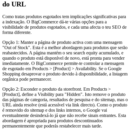
do URL
Como tratas produtos esgotados tem implicações significativas para
a indexação. O BigCommerce dá-te várias opções para a
visibilidade de produtos esgotados, e cada uma afecta o teu SEO de
forma diferente.
Opção 1: Manter a página de produto activa com uma mensagem
"Out of Stock". Esta é a melhor abordagem para produtos que serão
reabastecidos. A página mantém o seu search equity acumulado, e
quando o produto está disponível de novo, está pronta para vender
imediatamente. O BigCommerce permite-te controlar a mensagem
de esgotado em Products > [Product] > Availability. Se o Google
Shopping desaprovar o produto devido à disponibilidade, a listagem
orgânica pode permanecer.
Opção 2: Esconder o produto da storefront. Em Products >
[Product], define a Visibility para "Hidden". Isto remove o produto
das páginas de categoria, resultados de pesquisa e do sitemap, mas o
URL ainda resolve (está acessível via link directo). Como o produto
é removido do sitemap e dos links internos, o Google vai
eventualmente desindexá-lo já que não recebe sinais entrantes. Esta
abordagem é apropriada para produtos descontinuados
permanentemente que poderás restabelecer mais tarde.