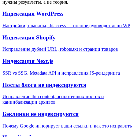
нужны результаты, а не теория.
Индексация WordPress
Настройки, плагины, .htaccess — полное руководство по WP
Индексация Shopify
Исправление дублей URL, robots.txt и страниц товаров
Индексация Next.js
SSR vs SSG, Metadata API и исправления JS-рендеринга
Посты блога не индексируются
Исправление thin content, осиротевших постов и
каннибализации архивов
Бэклинки не индексируются
Почему Google игнорирует ваши ссылки и как это исправить