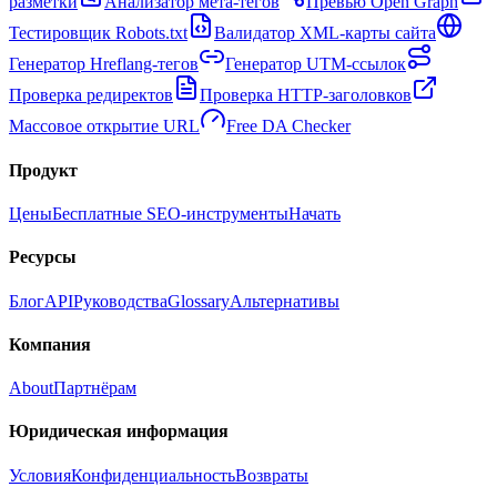
разметки
Анализатор мета-тегов
Превью Open Graph
Тестировщик Robots.txt
Валидатор XML-карты сайта
Генератор Hreflang-тегов
Генератор UTM-ссылок
Проверка редиректов
Проверка HTTP-заголовков
Массовое открытие URL
Free DA Checker
Продукт
Цены
Бесплатные SEO-инструменты
Начать
Ресурсы
Блог
API
Руководства
Glossary
Альтернативы
Компания
About
Партнёрам
Юридическая информация
Условия
Конфиденциальность
Возвраты