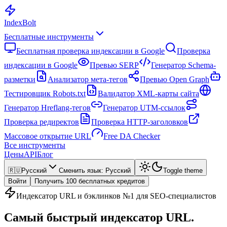
Index
Bolt
Бесплатные инструменты
Бесплатная проверка индексации в Google
Проверка
индексации в Google
Превью SERP
Генератор Schema-
разметки
Анализатор мета-тегов
Превью Open Graph
Тестировщик Robots.txt
Валидатор XML-карты сайта
Генератор Hreflang-тегов
Генератор UTM-ссылок
Проверка редиректов
Проверка HTTP-заголовков
Массовое открытие URL
Free DA Checker
Все инструменты
Цены
API
Блог
🇷🇺
Русский
Сменить язык
:
Русский
Toggle theme
Войти
Получить 100 бесплатных кредитов
Индексатор URL и бэклинков №1 для SEO-специалистов
Самый быстрый индексатор URL.