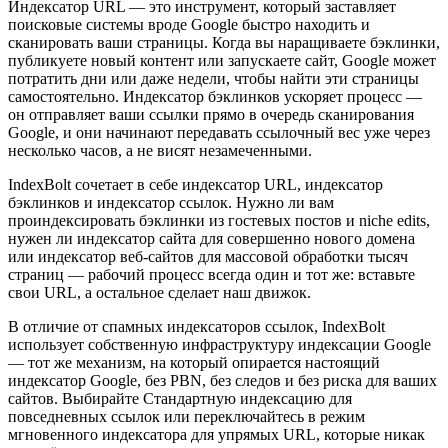
Индексатор URL — это инструмент, который заставляет
поисковые системы вроде Google быстро находить и
сканировать ваши страницы. Когда вы наращиваете бэклинки,
публикуете новый контент или запускаете сайт, Google может
потратить дни или даже недели, чтобы найти эти страницы
самостоятельно. Индексатор бэклинков ускоряет процесс —
он отправляет ваши ссылки прямо в очередь сканирования
Google, и они начинают передавать ссылочный вес уже через
несколько часов, а не висят незамеченными.
IndexBolt сочетает в себе индексатор URL, индексатор
бэклинков и индексатор ссылок. Нужно ли вам
проиндексировать бэклинки из гостевых постов и niche edits,
нужен ли индексатор сайта для совершенно нового домена
или индексатор веб-сайтов для массовой обработки тысяч
страниц — рабочий процесс всегда один и тот же: вставьте
свои URL, а остальное сделает наш движок.
В отличие от спамных индексаторов ссылок, IndexBolt
использует собственную инфраструктуру индексации Google
— тот же механизм, на который опирается настоящий
индексатор Google, без PBN, без следов и без риска для ваших
сайтов. Выбирайте Стандартную индексацию для
повседневных ссылок или переключайтесь в режим
мгновенного индексатора для упрямых URL, которые никак