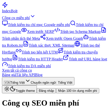
Index
Bolt
Công cụ miễn phí
Trình kiểm tra chỉ mục Google miễn phí
Trình kiểm tra chỉ
mục Google
Xem trước SERP
Trình tạo Schema Markup
Trình phân tích thẻ Meta
Xem trước Open Graph
Trình kiểm
tra Robots.txt
Trình xác thực XML Sitemap
Trình tạo thẻ
Hreflang
Trình tạo liên kết UTM
Trình kiểm tra chuyển
hướng
Trình kiểm tra HTTP Header
Trình mở URL hàng loạt
Trình kiểm tra DA miễn phí
Xem tất cả công cụ
Bảng giá
Tài liệu API
Blog
🇻🇳
Tiếng Việt
Chuyển ngôn ngữ
:
Tiếng Việt
Toggle theme
Đăng nhập
Nhận 100 tín dụng miễn phí
Công cụ SEO miễn phí