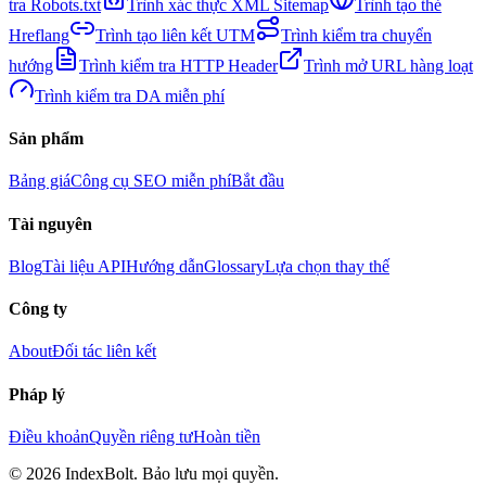
tra Robots.txt
Trình xác thực XML Sitemap
Trình tạo thẻ
Hreflang
Trình tạo liên kết UTM
Trình kiểm tra chuyển
hướng
Trình kiểm tra HTTP Header
Trình mở URL hàng loạt
Trình kiểm tra DA miễn phí
Sản phẩm
Bảng giá
Công cụ SEO miễn phí
Bắt đầu
Tài nguyên
Blog
Tài liệu API
Hướng dẫn
Glossary
Lựa chọn thay thế
Công ty
About
Đối tác liên kết
Pháp lý
Điều khoản
Quyền riêng tư
Hoàn tiền
©
2026
IndexBolt.
Bảo lưu mọi quyền.