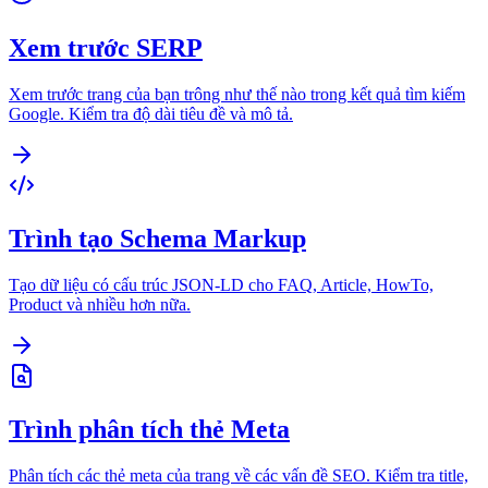
Xem trước SERP
Xem trước trang của bạn trông như thế nào trong kết quả tìm kiếm
Google. Kiểm tra độ dài tiêu đề và mô tả.
Trình tạo Schema Markup
Tạo dữ liệu có cấu trúc JSON-LD cho FAQ, Article, HowTo,
Product và nhiều hơn nữa.
Trình phân tích thẻ Meta
Phân tích các thẻ meta của trang về các vấn đề SEO. Kiểm tra title,