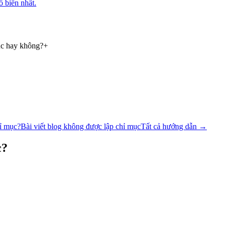
 biến nhất.
ục hay không?
+
ỉ mục?
Bài viết blog không được lập chỉ mục
Tất cả hướng dẫn
→
c?