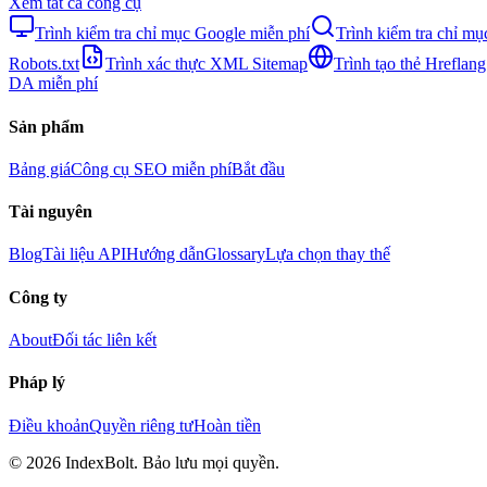
Xem tất cả công cụ
Trình kiểm tra chỉ mục Google miễn phí
Trình kiểm tra chỉ m
Robots.txt
Trình xác thực XML Sitemap
Trình tạo thẻ Hreflang
DA miễn phí
Sản phẩm
Bảng giá
Công cụ SEO miễn phí
Bắt đầu
Tài nguyên
Blog
Tài liệu API
Hướng dẫn
Glossary
Lựa chọn thay thế
Công ty
About
Đối tác liên kết
Pháp lý
Điều khoản
Quyền riêng tư
Hoàn tiền
©
2026
IndexBolt.
Bảo lưu mọi quyền.