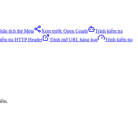
phân tích thẻ Meta
Xem trước Open Graph
Trình kiểm tra
kiểm tra HTTP Header
Trình mở URL hàng loạt
Trình kiểm tra
iếm.