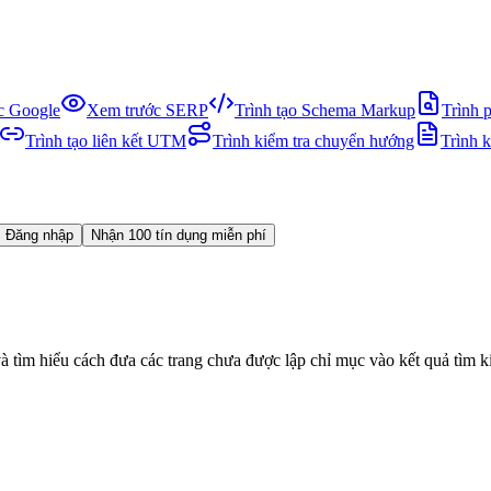
ục Google
Xem trước SERP
Trình tạo Schema Markup
Trình 
Trình tạo liên kết UTM
Trình kiểm tra chuyển hướng
Trình 
Đăng nhập
Nhận 100 tín dụng miễn phí
tìm hiểu cách đưa các trang chưa được lập chỉ mục vào kết quả tìm k