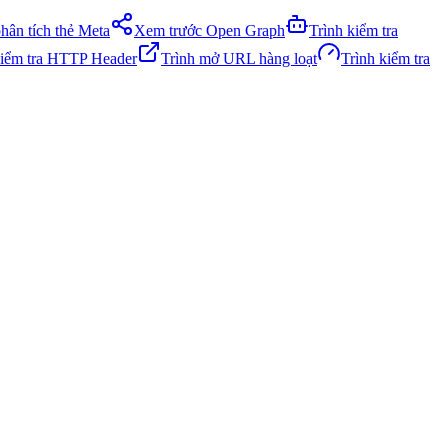
phân tích thẻ Meta
Xem trước Open Graph
Trình kiểm tra
kiểm tra HTTP Header
Trình mở URL hàng loạt
Trình kiểm tra