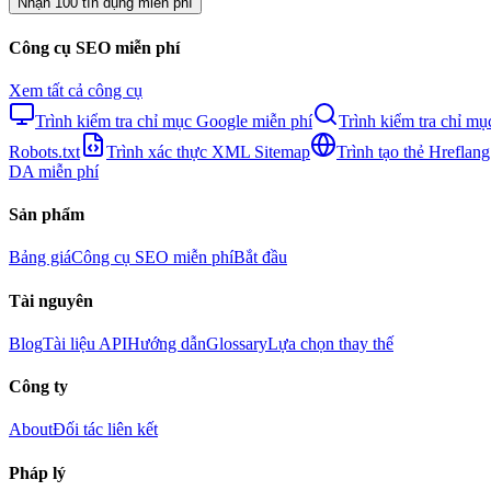
Nhận 100 tín dụng miễn phí
Công cụ SEO miễn phí
Xem tất cả công cụ
Trình kiểm tra chỉ mục Google miễn phí
Trình kiểm tra chỉ m
Robots.txt
Trình xác thực XML Sitemap
Trình tạo thẻ Hreflang
DA miễn phí
Sản phẩm
Bảng giá
Công cụ SEO miễn phí
Bắt đầu
Tài nguyên
Blog
Tài liệu API
Hướng dẫn
Glossary
Lựa chọn thay thế
Công ty
About
Đối tác liên kết
Pháp lý