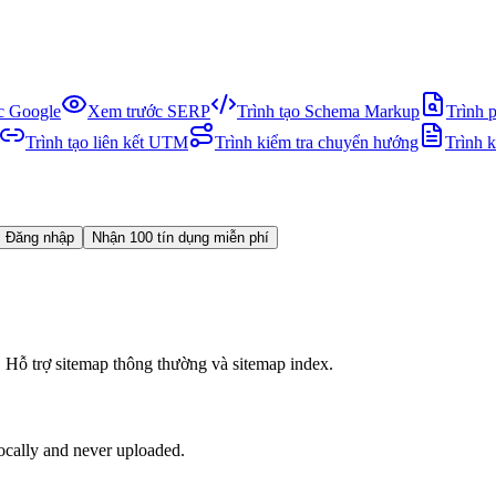
ục Google
Xem trước SERP
Trình tạo Schema Markup
Trình 
Trình tạo liên kết UTM
Trình kiểm tra chuyển hướng
Trình 
Đăng nhập
Nhận 100 tín dụng miễn phí
. Hỗ trợ sitemap thông thường và sitemap index.
locally and never uploaded.