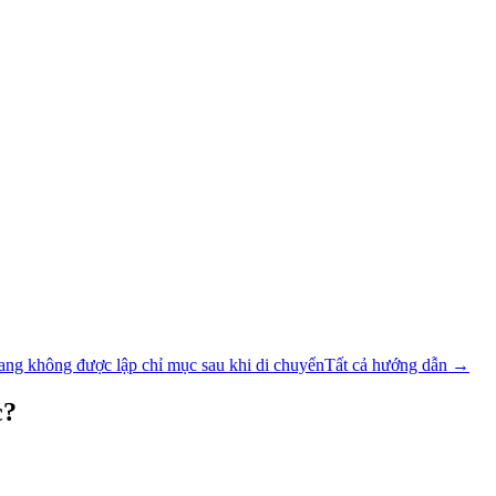
ang không được lập chỉ mục sau khi di chuyển
Tất cả hướng dẫn
→
c?