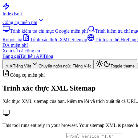
Index
Bolt
Công cụ miễn phí
Trình kiểm tra chỉ mục Google miễn phí
Trình kiểm tra chỉ m
Robots.txt
Trình xác thực XML Sitemap
Trình tạo thẻ Hreflang
DA miễn phí
Xem tất cả công cụ
Bảng giá
Tài liệu API
Blog
🇻🇳
Tiếng Việt
Chuyển ngôn ngữ
:
Tiếng Việt
Toggle theme
Công cụ miễn phí
Trình xác thực XML Sitemap
Xác thực XML sitemap của bạn, kiểm tra lỗi và trích xuất tất cả URL
This tool runs entirely in your browser. Your sitemap XML is parsed 