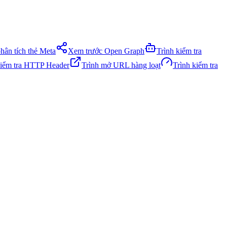
phân tích thẻ Meta
Xem trước Open Graph
Trình kiểm tra
kiểm tra HTTP Header
Trình mở URL hàng loạt
Trình kiểm tra