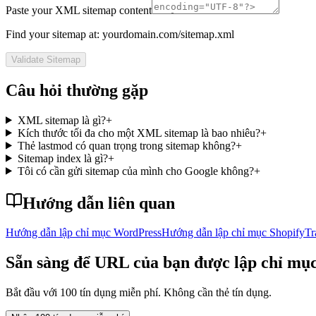
Paste your XML sitemap content
Find your sitemap at: yourdomain.com/sitemap.xml
Validate Sitemap
Câu hỏi thường gặp
XML sitemap là gì?
+
Kích thước tối đa cho một XML sitemap là bao nhiêu?
+
Thẻ lastmod có quan trọng trong sitemap không?
+
Sitemap index là gì?
+
Tôi có cần gửi sitemap của mình cho Google không?
+
Hướng dẫn liên quan
Hướng dẫn lập chỉ mục WordPress
Hướng dẫn lập chỉ mục Shopify
Tr
Sẵn sàng để URL của bạn được lập chỉ mụ
Bắt đầu với 100 tín dụng miễn phí. Không cần thẻ tín dụng.