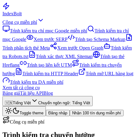
Index
Bolt
Công cụ miễn phí
Trình kiểm tra chỉ mục Google miễn phí
Trình kiểm tra chỉ
mục Google
Xem trước SERP
Trình tạo Schema Markup
Trình phân tích thẻ Meta
Xem trước Open Graph
Trình kiểm
tra Robots.txt
Trình xác thực XML Sitemap
Trình tạo thẻ
Hreflang
Trình tạo liên kết UTM
Trình kiểm tra chuyển
hướng
Trình kiểm tra HTTP Header
Trình mở URL hàng loạt
Trình kiểm tra DA miễn phí
Xem tất cả công cụ
Bảng giá
Tài liệu API
Blog
🇻🇳
Tiếng Việt
Chuyển ngôn ngữ
:
Tiếng Việt
Toggle theme
Đăng nhập
Nhận 100 tín dụng miễn phí
Công cụ miễn phí
Trình kiểm tra chuyển hướng