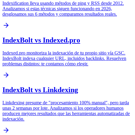
Indexification lleva usando métodos de ping y RSS desde 2012.
Analizamos si estas técnicas siguen funcionando en 2026,
desglosamos sus 6 métodos y comparamos resultados reales.
IndexBolt vs Indexed.pro
Indexed.pro monitoriza la indexación de tu propio sitio vía GSC.
IndexBolt indexa cualquier URL, incluidos backlinks. Resuelven
problemas distintos: te contamos cómo elegir.
IndexBolt vs Linkdexing
Linkdexing presume de "procesamiento 100% manual", pero tarda
unas 2 semanas por lote. Analizamos si los operadores humanos
producen mejores resultados que las herramientas automatizadas de
indexación.