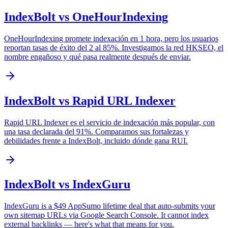
IndexBolt vs OneHourIndexing
OneHourIndexing promete indexación en 1 hora, pero los usuarios
reportan tasas de éxito del 2 al 85%. Investigamos la red HKSEO, el
nombre engañoso y qué pasa realmente después de enviar.
IndexBolt vs Rapid URL Indexer
Rapid URL Indexer es el servicio de indexación más popular, con
una tasa declarada del 91%. Comparamos sus fortalezas y
debilidades frente a IndexBolt, incluido dónde gana RUI.
IndexBolt vs IndexGuru
IndexGuru is a $49 AppSumo lifetime deal that auto-submits your
own sitemap URLs via Google Search Console. It cannot index
external backlinks — here's what that means for you.