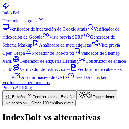
Index
Bolt
Herramientas gratis
Verificador de indexación de Google gratis
Verificador de
indexación de Google
Vista previa SERP
Generador de
Schema Markup
Analizador de meta etiquetas
Vista previa
Open Graph
Probador de Robots.txt
Validador de Sitemap
XML
Generador de etiquetas Hreflang
Constructor de enlaces
UTM
Verificador de redirecciones
Verificador de cabeceras
HTTP
Abridor masivo de URLs
Free DA Checker
Ver todas las herramientas
Precios
API
Blog
🇪🇸
Español
Cambiar idioma
:
Español
Toggle theme
Iniciar sesión
Obtén 100 créditos gratis
IndexBolt vs alternativas