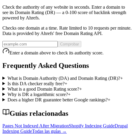
Check the authority of any website in seconds. Enter a domain to
see its Domain Rating (DR) — a 0-100 score of backlink strength
powered by Ahrefs.
Checks one domain at a time. Rate limited to 10 requests per minute.
Data is provided by Ahrefs' free Domain Rating API.
Comprobar
Enter a domain above to check its authority score.
Frequently Asked Questions
What is Domain Authority (DA) and Domain Rating (DR)?
+
Is this DA checker really free?
+
What is a good Domain Rating score?
+
Why is DR a logarithmic score?
+
Does a higher DR guarantee better Google rankings?
+
Guías relacionadas
Pages Not Indexed After Migration
Shopify Indexing Guide
Drupal
Indexing Guide
Todas las guías
→