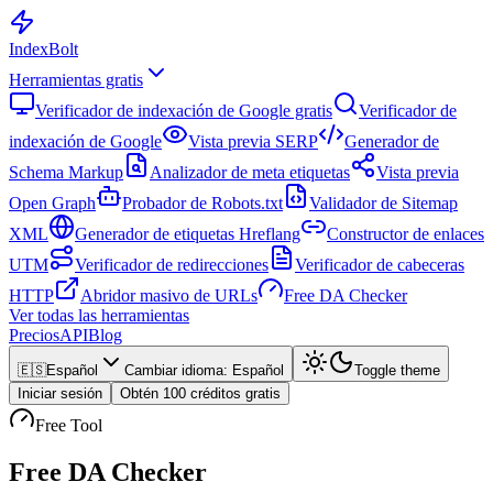
Index
Bolt
Herramientas gratis
Verificador de indexación de Google gratis
Verificador de
indexación de Google
Vista previa SERP
Generador de
Schema Markup
Analizador de meta etiquetas
Vista previa
Open Graph
Probador de Robots.txt
Validador de Sitemap
XML
Generador de etiquetas Hreflang
Constructor de enlaces
UTM
Verificador de redirecciones
Verificador de cabeceras
HTTP
Abridor masivo de URLs
Free DA Checker
Ver todas las herramientas
Precios
API
Blog
🇪🇸
Español
Cambiar idioma
:
Español
Toggle theme
Iniciar sesión
Obtén 100 créditos gratis
Free Tool
Free DA Checker