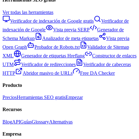
Ver todas las herramientas
Verificador de indexación de Google gratis
Verificador de
indexación de Google
Vista previa SERP
Generador de
Schema Markup
Analizador de meta etiquetas
Vista previa
Open Graph
Probador de Robots.txt
Validador de Sitemap
XML
Generador de etiquetas Hreflang
Constructor de enlaces
UTM
Verificador de redirecciones
Verificador de cabeceras
HTTP
Abridor masivo de URLs
Free DA Checker
Producto
Precios
Herramientas SEO gratis
Empezar
Recursos
Blog
API
Guías
Glossary
Alternativas
Empresa