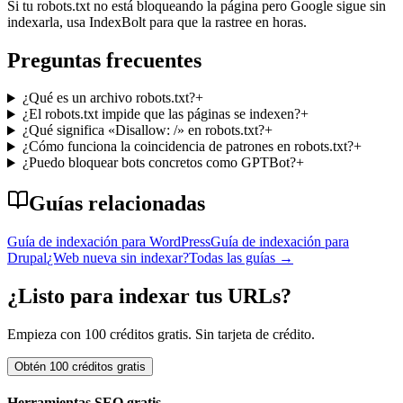
Si tu robots.txt no está bloqueando la página pero Google sigue sin
indexarla, usa IndexBolt para que la rastree en horas.
Preguntas frecuentes
¿Qué es un archivo robots.txt?
+
¿El robots.txt impide que las páginas se indexen?
+
¿Qué significa «Disallow: /» en robots.txt?
+
¿Cómo funciona la coincidencia de patrones en robots.txt?
+
¿Puedo bloquear bots concretos como GPTBot?
+
Guías relacionadas
Guía de indexación para WordPress
Guía de indexación para
Drupal
¿Web nueva sin indexar?
Todas las guías
→
¿Listo para indexar tus URLs?
Empieza con 100 créditos gratis. Sin tarjeta de crédito.
Obtén 100 créditos gratis
Herramientas SEO gratis