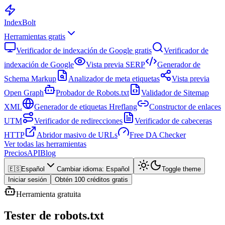
Index
Bolt
Herramientas gratis
Verificador de indexación de Google gratis
Verificador de
indexación de Google
Vista previa SERP
Generador de
Schema Markup
Analizador de meta etiquetas
Vista previa
Open Graph
Probador de Robots.txt
Validador de Sitemap
XML
Generador de etiquetas Hreflang
Constructor de enlaces
UTM
Verificador de redirecciones
Verificador de cabeceras
HTTP
Abridor masivo de URLs
Free DA Checker
Ver todas las herramientas
Precios
API
Blog
🇪🇸
Español
Cambiar idioma
:
Español
Toggle theme
Iniciar sesión
Obtén 100 créditos gratis
Herramienta gratuita
Tester de robots.txt