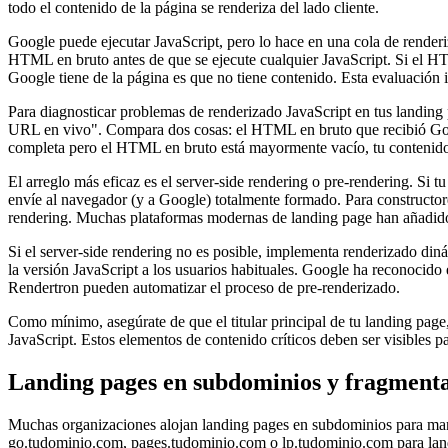
todo el contenido de la página se renderiza del lado cliente.
Google puede ejecutar JavaScript, pero lo hace en una cola de renderi
HTML en bruto antes de que se ejecute cualquier JavaScript. Si el H
Google tiene de la página es que no tiene contenido. Esta evaluación i
Para diagnosticar problemas de renderizado JavaScript en tus landin
URL en vivo". Compara dos cosas: el HTML en bruto que recibió Google
completa pero el HTML en bruto está mayormente vacío, tu contenido
El arreglo más eficaz es el server-side rendering o pre-rendering. Si
envíe al navegador (y a Google) totalmente formado. Para constructore
rendering. Muchas plataformas modernas de landing page han añadido
Si el server-side rendering no es posible, implementa renderizado din
la versión JavaScript a los usuarios habituales. Google ha reconoci
Rendertron pueden automatizar el proceso de pre-renderizado.
Como mínimo, asegúrate de que el titular principal de tu landing page,
JavaScript. Estos elementos de contenido críticos deben ser visibles
Landing pages en subdominios y fragmenta
Muchas organizaciones alojan landing pages en subdominios para mante
go.tudominio.com, pages.tudominio.com o lp.tudominio.com para land