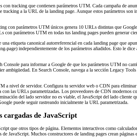
s con tracking que contienen parámetros UTM. Cada campaña de anuncio
acking a la URL de la landing page. Aunque estos parámetros son invisi
ting con parámetros UTM únicos genera 10 URLs distintas que Google p
Ls con parámetros UTM en todas tus landing pages pueden generar cien
e una etiqueta canonical autorreferencial en cada landing page que apu
ing-page) independientemente de los parámetros añadidos. Esto le dice
h Console para informar a Google de que los parámetros UTM no cambi
lquier ambigüedad. En Search Console, navega a la sección Legacy Too
M a nivel de servidor. Configura tu servidor web o CDN para eliminar 
tra con las URLs parametrizadas. Los proveedores de CDN modernos com
minación del lado servidor no es viable, el JavaScript del lado cliente
 Google puede seguir rastreando inicialmente la URL parametrizada.
s cargadas de JavaScript
cript que otros tipos de página. Elementos interactivos como calculado
os de JavaScript. Muchos constructores de landing pages crean páginas