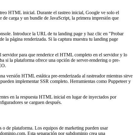
reo HTML inicial. Durante el rastreo inicial, Google ve solo el
 de carga y un bundle de JavaScript, la primera impresión que
nsole. Introduce la URL de tu landing page y haz clic en "Probar
 la página renderizada. Si la captura muestra tu landing page
 el servidor para que renderice el HTML completo en el servidor y lo
a si la plataforma ofrece una opción de server-rendering o pre-
SEO.
una versión HTML estática pre-renderizada al rastreador mientras sirve
e no pueden implementar SSR completo. Herramientas como Puppeteer y
sentes en la respuesta HTML inicial en lugar de inyectados por
onfiguradores se carguen después.
as o de plataforma. Los equipos de marketing pueden usar
udominio.com. Esta separación por subdominio crea una