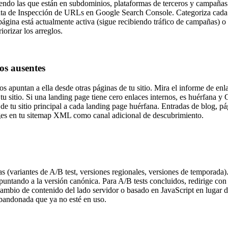
uyendo las que están en subdominios, plataformas de terceros y campaña
ta de Inspección de URLs en Google Search Console. Categoriza cada p
ágina está actualmente activa (sigue recibiendo tráfico de campañas) o
orizar los arreglos.
os ausentes
 apuntan a ella desde otras páginas de tu sitio. Mira el informe de enl
itio. Si una landing page tiene cero enlaces internos, es huérfana y Goo
de tu sitio principal a cada landing page huérfana. Entradas de blog, p
pages en tu sitemap XML como canal adicional de descubrimiento.
s (variantes de A/B test, versiones regionales, versiones de temporada
untando a la versión canónica. Para A/B tests concluidos, redirige con 
rcambio de contenido del lado servidor o basado en JavaScript en lugar
 abandonada que ya no esté en uso.