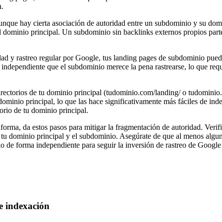
n.
nque hay cierta asociación de autoridad entre un subdominio y su dom
el dominio principal. Un subdominio sin backlinks externos propios part
idad y rastreo regular por Google, tus landing pages de subdominio pue
ndependiente que el subdominio merece la pena rastrearse, lo que requi
rectorios de tu dominio principal (tudominio.com/landing/ o tudominio.
ominio principal, lo que las hace significativamente más fáciles de ind
orio de tu dominio principal.
ataforma, da estos pasos para mitigar la fragmentación de autoridad. V
 tu dominio principal y el subdominio. Asegúrate de que al menos algun
io de forma independiente para seguir la inversión de rastreo de Google 
de indexación