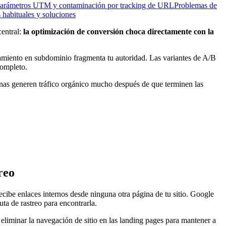
arámetros UTM y contaminación por tracking de URL
Problemas de
 habituales y soluciones
central:
la optimización de conversión choca directamente con la
jamiento en subdominio fragmenta tu autoridad. Las variantes de A/B
completo.
inas generen tráfico orgánico mucho después de que terminen las
reo
cibe enlaces internos desde ninguna otra página de tu sitio. Google
ta de rastreo para encontrarla.
liminar la navegación de sitio en las landing pages para mantener a