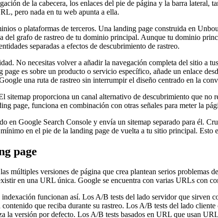
ación de la cabecera, los enlaces del pie de página y la barra lateral, t
 URL, pero nada en tu web apunta a ella.
inios o plataformas de terceros. Una landing page construida en Unboun
 grafo de rastreo de tu dominio principal. Aunque tu dominio principa
ntidades separadas a efectos de descubrimiento de rastreo.
lidad. No necesitas volver a añadir la navegación completa del sitio a tu
ing page es sobre un producto o servicio específico, añade un enlace desd
 Google una ruta de rastreo sin interrumpir el diseño centrado en la con
sitemap proporciona un canal alternativo de descubrimiento que no requ
nding page, funciona en combinación con otras señales para meter la pági
do en Google Search Console y envía un sitemap separado para él. Cruz
mínimo en el pie de la landing page de vuelta a tu sitio principal. Esto 
ing page
o las múltiples versiones de página que crea plantean serios problemas 
de existir en una URL única. Google se encuentra con varias URLs con con
indexación funcionan así. Los A/B tests del lado servidor que sirven 
ntenido que reciba durante su rastreo. Los A/B tests del lado cliente q
a la versión por defecto. Los A/B tests basados en URL que usan URLs 