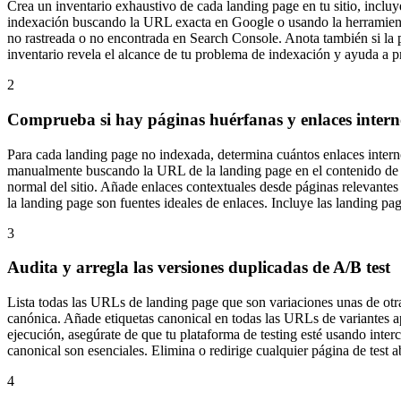
Crea un inventario exhaustivo de cada landing page en tu sitio, incl
indexación buscando la URL exacta en Google o usando la herramien
no rastreada o no encontrada en Search Console. Anota también si la p
inventario revela el alcance de tu problema de indexación y ayuda a pri
2
Comprueba si hay páginas huérfanas y enlaces intern
Para cada landing page no indexada, determina cuántos enlaces internos
manualmente buscando la URL de la landing page en el contenido de tu s
normal del sitio. Añade enlaces contextuales desde páginas relevantes 
la landing page son fuentes ideales de enlaces. Incluye las landing 
3
Audita y arregla las versiones duplicadas de A/B test
Lista todas las URLs de landing page que son variaciones unas de otra
canónica. Añade etiquetas canonical en todas las URLs de variantes ap
ejecución, asegúrate de que tu plataforma de testing esté usando inte
canonical son esenciales. Elimina o redirige cualquier página de test
4