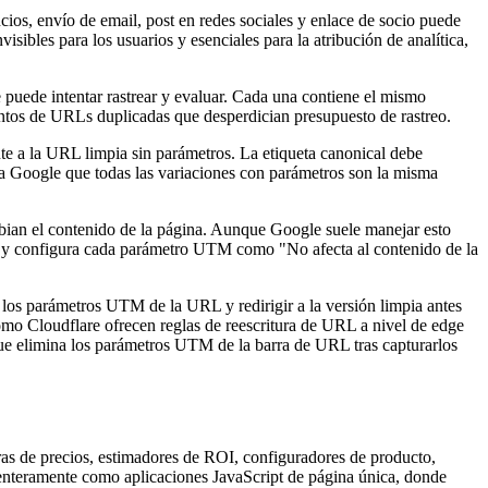
s, envío de email, post en redes sociales y enlace de socio puede
bles para los usuarios y esenciales para la atribución de analítica,
uede intentar rastrear y evaluar. Cada una contiene el mismo
tos de URLs duplicadas que desperdician presupuesto de rastreo.
nte a la URL limpia sin parámetros. La etiqueta canonical debe
 a Google que todas las variaciones con parámetros son la misma
an el contenido de la página. Aunque Google suele manejar esto
ls y configura cada parámetro UTM como "No afecta al contenido de la
los parámetros UTM de la URL y redirigir a la versión limpia antes
o Cloudflare ofrecen reglas de reescritura de URL a nivel de edge
 que elimina los parámetros UTM de la barra de URL tras capturarlos
ras de precios, estimadores de ROI, configuradores de producto,
 enteramente como aplicaciones JavaScript de página única, donde