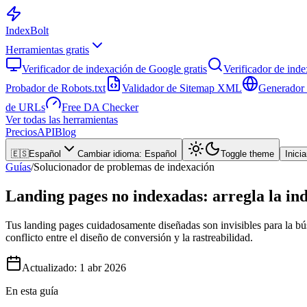
Index
Bolt
Herramientas gratis
Verificador de indexación de Google gratis
Verificador de ind
Probador de Robots.txt
Validador de Sitemap XML
Generador 
de URLs
Free DA Checker
Ver todas las herramientas
Precios
API
Blog
🇪🇸
Español
Cambiar idioma
:
Español
Toggle theme
Inici
Guías
/
Solucionador de problemas de indexación
Landing pages no indexadas: arregla la i
Tus landing pages cuidadosamente diseñadas son invisibles para la b
conflicto entre el diseño de conversión y la rastreabilidad.
Actualizado:
1 abr 2026
En esta guía