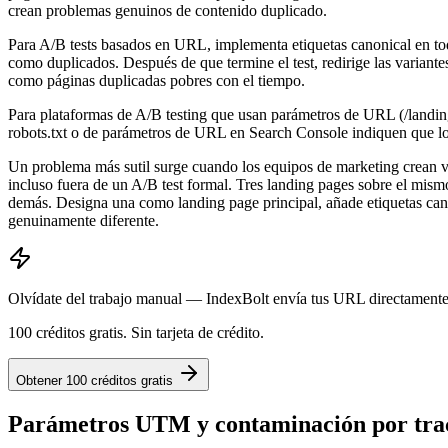
crean problemas genuinos de contenido duplicado.
Para A/B tests basados en URL, implementa etiquetas canonical en todas
como duplicados. Después de que termine el test, redirige las variant
como páginas duplicadas pobres con el tiempo.
Para plataformas de A/B testing que usan parámetros de URL (/landing
robots.txt o de parámetros de URL en Search Console indiquen que los
Un problema más sutil surge cuando los equipos de marketing crean va
incluso fuera de un A/B test formal. Tres landing pages sobre el mis
demás. Designa una como landing page principal, añade etiquetas cano
genuinamente diferente.
Olvídate del trabajo manual — IndexBolt envía tus URL directamente a
100 créditos gratis. Sin tarjeta de crédito.
Obtener 100 créditos gratis
Parámetros UTM y contaminación por tr