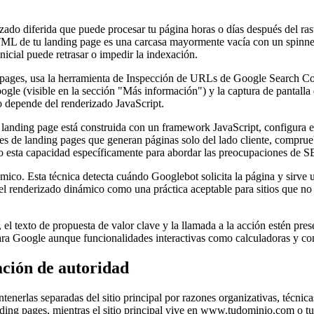
zado diferida que puede procesar tu página horas o días después del rast
TML de tu landing page es una carcasa mayormente vacía con un spinner
nicial puede retrasar o impedir la indexación.
g pages, usa la herramienta de Inspección de URLs de Google Search Co
 (visible en la sección "Más información") y la captura de pantalla de
 depende del renderizado JavaScript.
 tu landing page está construida con un framework JavaScript, configura
s de landing pages que generan páginas solo del lado cliente, comprueb
 esta capacidad específicamente para abordar las preocupaciones de 
ámico. Esta técnica detecta cuándo Googlebot solicita la página y sirve 
do el renderizado dinámico como una práctica aceptable para sitios qu
 el texto de propuesta de valor clave y la llamada a la acción estén pre
 para Google aunque funcionalidades interactivas como calculadoras y c
ción de autoridad
nerlas separadas del sitio principal por razones organizativas, técnic
ing pages, mientras el sitio principal vive en www.tudominio.com o t