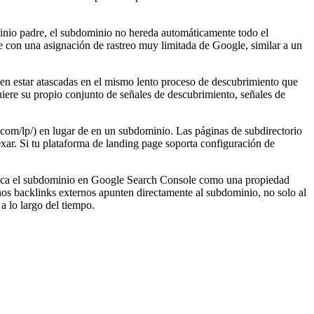
inio padre, el subdominio no hereda automáticamente todo el
e con una asignación de rastreo muy limitada de Google, similar a un
den estar atascadas en el mismo lento proceso de descubrimiento que
ere su propio conjunto de señales de descubrimiento, señales de
com/lp/) en lugar de en un subdominio. Las páginas de subdirectorio
exar. Si tu plataforma de landing page soporta configuración de
erifica el subdominio en Google Search Console como una propiedad
os backlinks externos apunten directamente al subdominio, no solo al
a lo largo del tiempo.