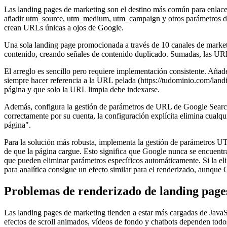
Las landing pages de marketing son el destino más común para enlace
añadir utm_source, utm_medium, utm_campaign y otros parámetros de tr
crean URLs únicas a ojos de Google.
Una sola landing page promocionada a través de 10 canales de marke
contenido, creando señales de contenido duplicado. Sumadas, las UR
El arreglo es sencillo pero requiere implementación consistente. Añad
siempre hacer referencia a la URL pelada (https://tudominio.com/land
página y que solo la URL limpia debe indexarse.
Además, configura la gestión de parámetros de URL de Google Searc
correctamente por su cuenta, la configuración explícita elimina cua
página".
Para la solución más robusta, implementa la gestión de parámetros UT
de que la página cargue. Esto significa que Google nunca se encuen
que pueden eliminar parámetros específicos automáticamente. Si la eli
para analítica consigue un efecto similar para el renderizado, aunque
Problemas de renderizado de landing page
Las landing pages de marketing tienden a estar más cargadas de JavaS
efectos de scroll animados, vídeos de fondo y chatbots dependen tod