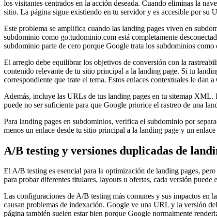
los visitantes centrados en la acción deseada. Cuando eliminas la naveg
sitio. La página sigue existiendo en tu servidor y es accesible por su
Este problema se amplifica cuando las landing pages viven en subdom
subdominio como go.tudominio.com está completamente desconectada del
subdominio parte de cero porque Google trata los subdominios como e
El arreglo debe equilibrar los objetivos de conversión con la rastreabi
contenido relevante de tu sitio principal a la landing page. Si tu land
correspondiente que trate el tema. Estos enlaces contextuales le dan a
Además, incluye las URLs de tus landing pages en tu sitemap XML. El 
puede no ser suficiente para que Google priorice el rastreo de una la
Para landing pages en subdominios, verifica el subdominio por separa
menos un enlace desde tu sitio principal a la landing page y un enlace 
A/B testing y versiones duplicadas de land
El A/B testing es esencial para la optimización de landing pages, per
para probar diferentes titulares, layouts u ofertas, cada versión pue
Las configuraciones de A/B testing más comunes y sus impactos en la 
causan problemas de indexación. Google ve una URL y la versión del co
página también suelen estar bien porque Google normalmente renderiz