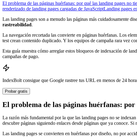
El problema de las páginas huérfanas: por qué las landing pages no tie
renderizado de landing pages cargadas de JavaScript
Landing pages en
Las landing pages son a menudo las páginas más cuidadosamente diseña
rastreabilidad
.
La navegación recortada las convierte en páginas huérfanas. Los ele
test crean contenido duplicado. Y los equipos de campaña rara vez c
Esta guía muestra cómo arreglar estos bloqueos de indexación de lan
campañas de pago.
IndexBolt consigue que Google rastree tus URL en menos de 24 horas
Probar gratis
El problema de las páginas huérfanas: por 
La razón más fundamental por la que las landing pages no se indexan 
descubre páginas siguiendo enlaces desde páginas que ya conoce. Si ni
Las landing pages se convierten en huérfanas por diseño, no por acci