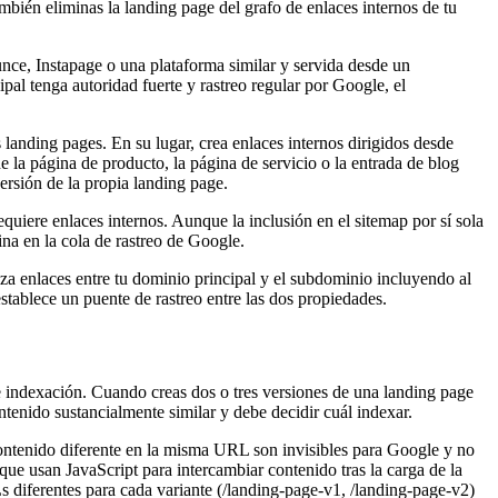
ambién eliminas la landing page del grafo de enlaces internos de tu
ce, Instapage o una plataforma similar y servida desde un
l tenga autoridad fuerte y rastreo regular por Google, el
s landing pages. En su lugar, crea enlaces internos dirigidos desde
e la página de producto, la página de servicio o la entrada de blog
versión de la propia landing page.
iere enlaces internos. Aunque la inclusión en el sitemap por sí sola
na en la cola de rastreo de Google.
a enlaces entre tu dominio principal y el subdominio incluyendo al
establece un puente de rastreo entre las dos propiedades.
de indexación. Cuando creas dos o tres versiones de una landing page
tenido sustancialmente similar y debe decidir cuál indexar.
contenido diferente en la misma URL son invisibles para Google y no
ue usan JavaScript para intercambiar contenido tras la carga de la
diferentes para cada variante (/landing-page-v1, /landing-page-v2)