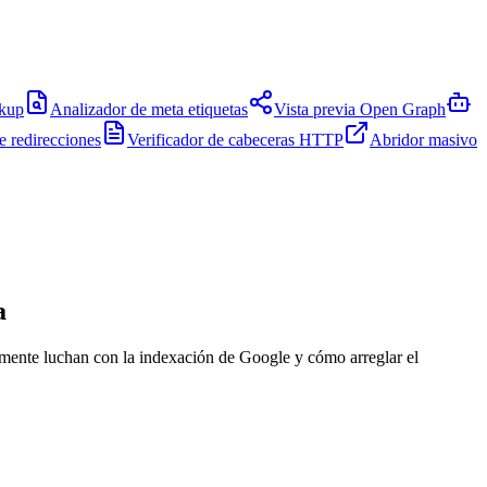
kup
Analizador de meta etiquetas
Vista previa Open Graph
e redirecciones
Verificador de cabeceras HTTP
Abridor masivo
a
amente luchan con la indexación de Google y cómo arreglar el