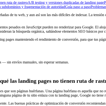
nen ruta de rastreo
A/B testing y versiones duplicadas de landing page
P
 subdominios y fragmentación de autoridad
Guía paso a paso
Problemas
das de tu web, y aun así son las más difíciles de indexar. La tensión 
mentos pesados en JavaScript pueden no renderizar para Google. El alo
onsideran la búsqueda orgánica, saltándose elementos SEO básicos por 
ding pages manteniendo el rendimiento de conversión, para que tus pág
 — sin envíos manuales, sin esperar semanas.
qué las landing pages no tienen ruta de rast
es que son páginas huérfanas. Una página huérfana es aquella que no re
nguna página de tu sitio enlaza con tu landing page, Google no tiene ru
dente. Las buenas prácticas de optimización de conversión recomiendan e