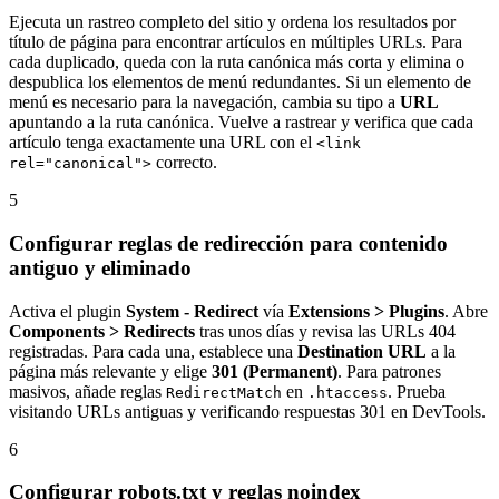
Ejecuta un rastreo completo del sitio y ordena los resultados por
título de página para encontrar artículos en múltiples URLs. Para
cada duplicado, queda con la ruta canónica más corta y elimina o
despublica los elementos de menú redundantes. Si un elemento de
menú es necesario para la navegación, cambia su tipo a
URL
apuntando a la ruta canónica. Vuelve a rastrear y verifica que cada
artículo tenga exactamente una URL con el
<link
correcto.
rel="canonical">
5
Configurar reglas de redirección para contenido
antiguo y eliminado
Activa el plugin
System - Redirect
vía
Extensions > Plugins
. Abre
Components > Redirects
tras unos días y revisa las URLs 404
registradas. Para cada una, establece una
Destination URL
a la
página más relevante y elige
301 (Permanent)
. Para patrones
masivos, añade reglas
en
. Prueba
RedirectMatch
.htaccess
visitando URLs antiguas y verificando respuestas 301 en DevTools.
6
Configurar robots.txt y reglas noindex