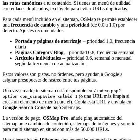
las rutas canónicas
a tu contenido. Si tienes un menú de utilidad
con enlaces duplicados, exclúyelo para evitar URLs duplicadas.
Para cada menú incluido en el sitemap, OSMap te permite establecer
una
frecuencia de cambio
y una
prioridad
(de 0.0 a 1.0) por
defecto. Ajustes recomendados:
Portada y páginas de aterrizaje
-- prioridad 1.0, frecuencia
diaria
Páginas Category Blog
-- prioridad 0.8, frecuencia semanal
Artículos individuales
-- prioridad 0.6, semanal o mensual
según la frecuencia de actualización
Estos valores son pistas, no órdenes, pero ayudan a Google a
asignar presupuesto de rastreo entre tus páginas.
Una vez creado, tu sitemap está disponible en
/index.php?
(o una URL más limpia si
option=com_osmap&view=xml&id=1
creas un elemento de menú para él). Copia esta URL y envíala en
Google Search Console
bajo Sitemaps.
La versión de pago,
OSMap Pro
, añade ping automático del
sitemap ante cambios de contenido, sitemaps de imágenes y soporte
para multi-sitemap en sitios con más de 50.000 URLs.
Una alternativa es
JSitemap
, una extensión comercial que ofrece