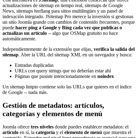
actualizaciones de sitemap en tiempo real, sitemaps de Google
News, sitemaps hreflang para sitios multilingües y un panel de
indexación integrado. JSitemap Pro merece la inversión si gestionas
un sitio Joomla grande con cambios de contenido frecuentes, porque
puede
hacer ping a Google y Bing cada vez que publicas o
actualizas un artículo
-- algo que OSMap gratuito no hace
automáticamente.
Independientemente de la extensión que elijas,
verifica la salida del
sitemap
. Abre la URL del sitemap XML en un navegador y busca:
Entradas duplicadas
URLs con query strings que no deberían estar ahí
Páginas que pusiste intencionadamente en
noindex
Un sitemap limpio contiene solo las URLs que quieres en el índice
de Google -- nada más.
Gestión de metadatos: artículos,
categorías y elementos de menú
Joomla ofrece
tres niveles
donde puedes establecer metadatos: el
artículo
en sí, la
categoría
y el
elemento de menú
que muestra el
contenido. Entender qué nivel tiene precedencia es esencial para una