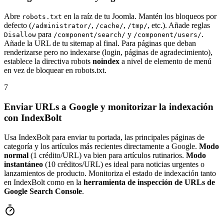
Abre
en la raíz de tu Joomla. Mantén los bloqueos por
robots.txt
defecto (
,
,
, etc.). Añade reglas
/administrator/
/cache/
/tmp/
para
y
.
Disallow
/component/search/
/component/users/
Añade la URL de tu sitemap al final. Para páginas que deban
renderizarse pero no indexarse (login, páginas de agradecimiento),
establece la directiva robots
noindex
a nivel de elemento de menú
en vez de bloquear en robots.txt.
7
Enviar URLs a Google y monitorizar la indexación
con IndexBolt
Usa IndexBolt para enviar tu portada, las principales páginas de
categoría y los artículos más recientes directamente a Google.
Modo
normal
(1 crédito/URL) va bien para artículos rutinarios.
Modo
instantáneo
(10 créditos/URL) es ideal para noticias urgentes o
lanzamientos de producto. Monitoriza el estado de indexación tanto
en IndexBolt como en la
herramienta de inspección de URLs de
Google Search Console
.