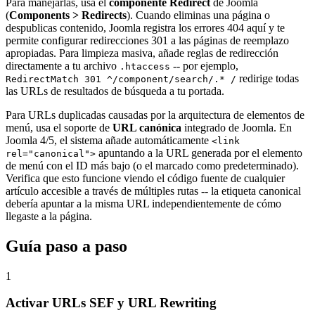
Para manejarlas, usa el
componente Redirect
de Joomla
(
Components > Redirects
). Cuando eliminas una página o
despublicas contenido, Joomla registra los errores 404 aquí y te
permite configurar redirecciones 301 a las páginas de reemplazo
apropiadas. Para limpieza masiva, añade reglas de redirección
directamente a tu archivo
-- por ejemplo,
.htaccess
redirige todas
RedirectMatch 301 ^/component/search/.* /
las URLs de resultados de búsqueda a tu portada.
Para URLs duplicadas causadas por la arquitectura de elementos de
menú, usa el soporte de
URL canónica
integrado de Joomla. En
Joomla 4/5, el sistema añade automáticamente
<link
apuntando a la URL generada por el elemento
rel="canonical">
de menú con el ID más bajo (o el marcado como predeterminado).
Verifica que esto funcione viendo el código fuente de cualquier
artículo accesible a través de múltiples rutas -- la etiqueta canonical
debería apuntar a la misma URL independientemente de cómo
llegaste a la página.
Guía paso a paso
1
Activar URLs SEF y URL Rewriting