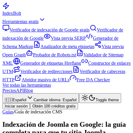
Index
Bolt
Herramientas gratis
Verificador de indexación de Google gratis
Verificador de
indexación de Google
Vista previa SERP
Generador de
Schema Markup
Analizador de meta etiquetas
Vista previa
Open Graph
Probador de Robots.txt
Validador de Sitemap
XML
Generador de etiquetas Hreflang
Constructor de enlaces
UTM
Verificador de redirecciones
Verificador de cabeceras
HTTP
Abridor masivo de URLs
Free DA Checker
Ver todas las herramientas
Precios
API
Blog
🇪🇸
Español
Cambiar idioma
:
Español
Toggle theme
Iniciar sesión
Obtén 100 créditos gratis
Guías
/
Guía de indexación CMS
Indexación de Joomla en Google: la guía
completa para que tu sitio Joomla