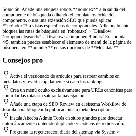
Solución:
Añade una etiqueta robots **noindex** a la salida del
componente de búsqueda editando el template override del
componente, o usa una extensión SEO que pueda aplicar
**noindex** a vistas específicas de componentes. Adicionalmente,
bloquea las rutas de búsqueda en `robots.txt`: - `Disallow:
/component/search/` - `Disallow: /component/finder/` En Joomla
4/5, también puedes establecer el elemento de menú de la página de
búsqueda en **noindex** en sus opciones de **Metadata**.
Consejos pro
Activa el versionado de artículos para rastrear cambios en
metadatos y revertir rápidamente si caen los rankings.
Crea un menú oculto exclusivamente para URLs canónicas para
controlar las rutas sin saturar la navegación.
Añade una etapa de SEO Review en el sistema Workflow de
Joomla para bloquear la publicación sin meta descriptions.
Instala Akeeba Admin Tools en sitios grandes para detectar
automáticamente contenido duplicado y cadenas de redirección.
Programa la regeneración diaria del sitemap vía System >