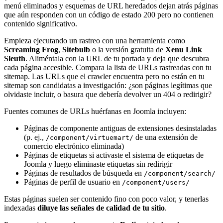
menú eliminados y esquemas de URL heredados dejan atrás páginas
que aún responden con un código de estado 200 pero no contienen
contenido significativo.
Empieza ejecutando un rastreo con una herramienta como
Screaming Frog
,
Sitebulb
o la versión gratuita de
Xenu Link
Sleuth
. Aliméntala con la URL de tu portada y deja que descubra
cada página accesible. Compara la lista de URLs rastreadas con tu
sitemap. Las URLs que el crawler encuentra pero no están en tu
sitemap son candidatas a investigación: ¿son páginas legítimas que
olvidaste incluir, o basura que debería devolver un 404 o redirigir?
Fuentes comunes de URLs huérfanas en Joomla incluyen:
Páginas de componente antiguas de extensiones desinstaladas
(p. ej.,
de una extensión de
/component/virtuemart/
comercio electrónico eliminada)
Páginas de etiquetas si activaste el sistema de etiquetas de
Joomla y luego eliminaste etiquetas sin redirigir
Páginas de resultados de búsqueda en
/component/search/
Páginas de perfil de usuario en
/component/users/
Estas páginas suelen ser contenido fino con poco valor, y tenerlas
indexadas
diluye las señales de calidad de tu sitio
.