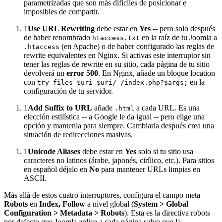
parametrizadas que son más difíciles de posicionar e
imposibles de compartir.
1
Use URL Rewriting
debe estar en
Yes
-- pero solo después
de haber renombrado
en la raíz de tu Joomla a
htaccess.txt
(en Apache) o de haber configurado las reglas de
.htaccess
rewrite equivalentes en Nginx. Si activas este interruptor sin
tener las reglas de rewrite en su sitio, cada página de tu sitio
devolverá un
error 500
. En Nginx, añade un bloque location
con
en la
try_files $uri $uri/ /index.php?$args;
configuración de tu servidor.
1
Add Suffix to URL
añade
a cada URL. Es una
.html
elección estilística -- a Google le da igual -- pero elige una
opción y mantenla para siempre. Cambiarla después crea una
situación de redirecciones masivas.
1
Unicode Aliases
debe estar en
Yes
solo si tu sitio usa
caracteres no latinos (árabe, japonés, cirílico, etc.). Para sitios
en español déjalo en
No
para mantener URLs limpias en
ASCII.
Más allá de estos cuatro interruptores, configura el campo meta
Robots
en
Index, Follow
a nivel global (
System > Global
Configuration > Metadata > Robots
). Esta es la directiva robots
por defecto que Joomla aplica a cada página salvo que la