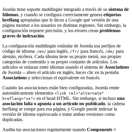
Joomla tiene soporte multilingüe integrado a través de su
sistema de
Idiomas
, y cuando se configura correctamente genera
etiquetas
hreflang
apropiadas que le dicen a Google qué versión de una
página mostrar a los usuarios en distintas regiones. Sin embargo, la
configuración requiere precisión, y los errores crean
problemas
graves de indexación
.
La configuración multilingüe estándar de Joomla usa prefijos de
código de idioma:
para inglés,
para francés,
para
/en/
/fr/
/de/
alemán, etcétera. Cada idioma tiene su propio menú, sus propias
categorías de contenido y su propio conjunto de artículos. Los
artículos se enlazan entre idiomas usando el sistema de
Associations
de Joomla -- abres el artículo en inglés, haces clic en la pestaña
Associations
y seleccionas el equivalente en francés.
Cuando las asociaciones están bien configuradas, Joomla emite
automáticamente elementos
<link rel="alternate"
en el head HTML. Sin embargo, si incluso
una
hreflang="xx">
asociación falta o apunta a un artículo no publicado
, la cadena
hreflang se rompe para esa página, y Google puede indexar la
versión de idioma equivocada o tratar ambas versiones como
duplicadas.
Audita tus asociaciones regularmente usando
Components >