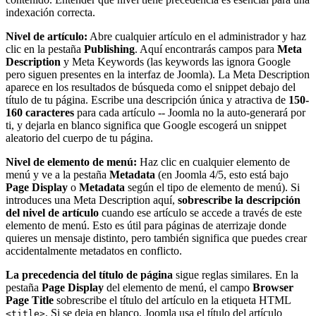
indexación correcta.
Nivel de artículo:
Abre cualquier artículo en el administrador y haz
clic en la pestaña
Publishing
. Aquí encontrarás campos para
Meta
Description
y Meta Keywords (las keywords las ignora Google
pero siguen presentes en la interfaz de Joomla). La Meta Description
aparece en los resultados de búsqueda como el snippet debajo del
título de tu página. Escribe una descripción única y atractiva de
150-
160 caracteres
para cada artículo -- Joomla no la auto-generará por
ti, y dejarla en blanco significa que Google escogerá un snippet
aleatorio del cuerpo de tu página.
Nivel de elemento de menú:
Haz clic en cualquier elemento de
menú y ve a la pestaña
Metadata
(en Joomla 4/5, esto está bajo
Page Display
o
Metadata
según el tipo de elemento de menú). Si
introduces una Meta Description aquí,
sobrescribe la descripción
del nivel de artículo
cuando ese artículo se accede a través de este
elemento de menú. Esto es útil para páginas de aterrizaje donde
quieres un mensaje distinto, pero también significa que puedes crear
accidentalmente metadatos en conflicto.
La precedencia del título de página
sigue reglas similares. En la
pestaña
Page Display
del elemento de menú, el campo
Browser
Page Title
sobrescribe el título del artículo en la etiqueta HTML
. Si se deja en blanco, Joomla usa el título del artículo
<title>