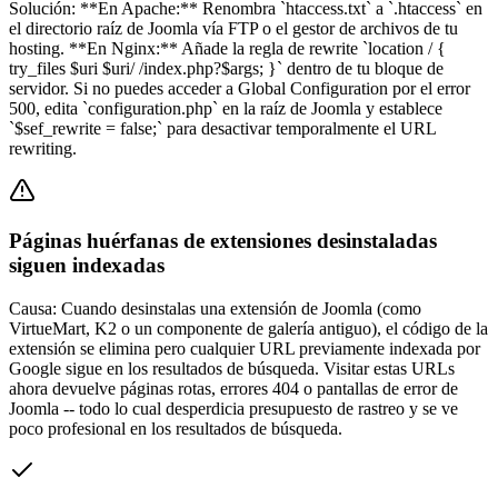
Solución:
**En Apache:** Renombra `htaccess.txt` a `.htaccess` en
el directorio raíz de Joomla vía FTP o el gestor de archivos de tu
hosting. **En Nginx:** Añade la regla de rewrite `location / {
try_files $uri $uri/ /index.php?$args; }` dentro de tu bloque de
servidor. Si no puedes acceder a Global Configuration por el error
500, edita `configuration.php` en la raíz de Joomla y establece
`$sef_rewrite = false;` para desactivar temporalmente el URL
rewriting.
Páginas huérfanas de extensiones desinstaladas
siguen indexadas
Causa:
Cuando desinstalas una extensión de Joomla (como
VirtueMart, K2 o un componente de galería antiguo), el código de la
extensión se elimina pero cualquier URL previamente indexada por
Google sigue en los resultados de búsqueda. Visitar estas URLs
ahora devuelve páginas rotas, errores 404 o pantallas de error de
Joomla -- todo lo cual desperdicia presupuesto de rastreo y se ve
poco profesional en los resultados de búsqueda.