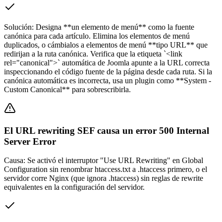
Solución:
Designa **un elemento de menú** como la fuente
canónica para cada artículo. Elimina los elementos de menú
duplicados, o cámbialos a elementos de menú **tipo URL** que
redirijan a la ruta canónica. Verifica que la etiqueta `<link
rel="canonical">` automática de Joomla apunte a la URL correcta
inspeccionando el código fuente de la página desde cada ruta. Si la
canónica automática es incorrecta, usa un plugin como **System -
Custom Canonical** para sobrescribirla.
El URL rewriting SEF causa un error 500 Internal
Server Error
Causa:
Se activó el interruptor "Use URL Rewriting" en Global
Configuration sin renombrar htaccess.txt a .htaccess primero, o el
servidor corre Nginx (que ignora .htaccess) sin reglas de rewrite
equivalentes en la configuración del servidor.