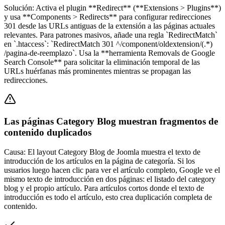
Solución:
Activa el plugin **Redirect** (**Extensions > Plugins**)
y usa **Components > Redirects** para configurar redirecciones
301 desde las URLs antiguas de la extensión a las páginas actuales
relevantes. Para patrones masivos, añade una regla `RedirectMatch`
en `.htaccess`: `RedirectMatch 301 ^/component/oldextension/(.*)
/pagina-de-reemplazo`. Usa la **herramienta Removals de Google
Search Console** para solicitar la eliminación temporal de las
URLs huérfanas más prominentes mientras se propagan las
redirecciones.
Las páginas Category Blog muestran fragmentos de
contenido duplicados
Causa:
El layout Category Blog de Joomla muestra el texto de
introducción de los artículos en la página de categoría. Si los
usuarios luego hacen clic para ver el artículo completo, Google ve el
mismo texto de introducción en dos páginas: el listado del category
blog y el propio artículo. Para artículos cortos donde el texto de
introducción es todo el artículo, esto crea duplicación completa de
contenido.