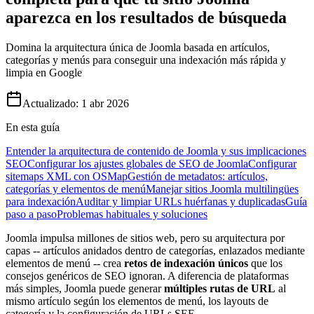
aparezca en los resultados de búsqueda
Domina la arquitectura única de Joomla basada en artículos,
categorías y menús para conseguir una indexación más rápida y
limpia en Google
Actualizado:
1 abr 2026
En esta guía
Entender la arquitectura de contenido de Joomla y sus implicaciones
SEO
Configurar los ajustes globales de SEO de Joomla
Configurar
sitemaps XML con OSMap
Gestión de metadatos: artículos,
categorías y elementos de menú
Manejar sitios Joomla multilingües
para indexación
Auditar y limpiar URLs huérfanas y duplicadas
Guía
paso a paso
Problemas habituales y soluciones
Joomla impulsa millones de sitios web, pero su arquitectura por
capas -- artículos anidados dentro de categorías, enlazados mediante
elementos de menú -- crea
retos de indexación únicos
que los
consejos genéricos de SEO ignoran. A diferencia de plataformas
más simples, Joomla puede generar
múltiples rutas de URL
al
mismo artículo según los elementos de menú, los layouts de
categoría y la configuración de URLs SEF.