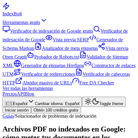
Index
Bolt
Herramientas gratis
Verificador de indexación de Google gratis
Verificador de
indexación de Google
Vista previa SERP
Generador de
Schema Markup
Analizador de meta etiquetas
Vista previa
Open Graph
Probador de Robots.txt
Validador de Sitemap
XML
Generador de etiquetas Hreflang
Constructor de enlaces
UTM
Verificador de redirecciones
Verificador de cabeceras
HTTP
Abridor masivo de URLs
Free DA Checker
Ver todas las herramientas
Precios
API
Blog
🇪🇸
Español
Cambiar idioma
:
Español
Toggle theme
Iniciar sesión
Obtén 100 créditos gratis
Guías
/
Solucionador de problemas de indexación
Archivos PDF no indexados en Google:
cómo meter tus documentos en los