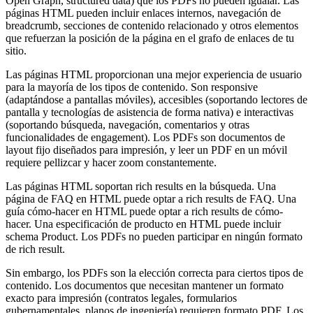
Open Graph, structured data) que los PDFs no pueden igualar. Las
páginas HTML pueden incluir enlaces internos, navegación de
breadcrumb, secciones de contenido relacionado y otros elementos
que refuerzan la posición de la página en el grafo de enlaces de tu
sitio.
Las páginas HTML proporcionan una mejor experiencia de usuario
para la mayoría de los tipos de contenido. Son responsive
(adaptándose a pantallas móviles), accesibles (soportando lectores de
pantalla y tecnologías de asistencia de forma nativa) e interactivas
(soportando búsqueda, navegación, comentarios y otras
funcionalidades de engagement). Los PDFs son documentos de
layout fijo diseñados para impresión, y leer un PDF en un móvil
requiere pellizcar y hacer zoom constantemente.
Las páginas HTML soportan rich results en la búsqueda. Una
página de FAQ en HTML puede optar a rich results de FAQ. Una
guía cómo-hacer en HTML puede optar a rich results de cómo-
hacer. Una especificación de producto en HTML puede incluir
schema Product. Los PDFs no pueden participar en ningún formato
de rich result.
Sin embargo, los PDFs son la elección correcta para ciertos tipos de
contenido. Los documentos que necesitan mantener un formato
exacto para impresión (contratos legales, formularios
gubernamentales, planos de ingeniería) requieren formato PDF. Los