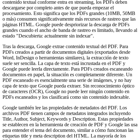
contenido textual conforme entra en streaming, los PDFs deben
descargarse por completo antes de que pueda empezar el
procesamiento. Esto significa que los PDFs grandes (10MB, 50MB
o más) consumen significativamente más recursos de rastreo que las
páginas HTML. Google puede despriorizar la descarga de PDFs
grandes cuando el ancho de banda de rastreo es limitado, llevando al
estado "Descubierta: actualmente sin indexar".
Tras la descarga, Google extrae contenido textual del PDF. Para
PDFs creados a partir de documentos digitales (exportados desde
Word, InDesign o herramientas similares), la extracción de texto
suele ser sencilla. La capa de texto está incrustada en el PDF y
Google puede leerla directamente. Para PDFs creados escaneando
documentos en papel, la situación es completamente diferente. Un
PDF escaneado es esencialmente una serie de imágenes, y no hay
capa de texto que Google pueda extraer. Sin reconocimiento óptico
de caracteres (OCR), Google no puede leer ningún contenido en
PDFs escaneados y los clasificará como sin contenido indexable.
Google también lee las propiedades de metadatos del PDF. Los
archivos PDF tienen campos de metadatos integrados incluyendo
Title, Author, Subject, Keywords y Description. Estas propiedades
se establecen en la herramienta de creación de PDF y Google las usa
para entender el tema del documento, similar a cómo funcionan las
etiquetas title y meta description del HTML. La mayoría de los