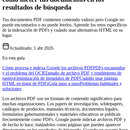
resultados de búsqueda
Tus documentos PDF contienen contenido valioso pero Google no
puede encontrarlos o no puede leerlos. Aprende los retos específicos
de la indexación de PDFs y cuándo usar alternativas HTML en su
lugar.
Actualizado:
1 abr 2026
En esta guía
Cómo procesa e indexa Google los archivos PDF
PDFs escaneados
y el problema del OCR
Tamaño de archivo PDF y rendimiento de
rastreo
Optimización de metadatos de PDF
Cuándo usar páginas
HTML en lugar de PDFs
Guía paso a paso
Problemas habituales y
soluciones
Los archivos PDF son un formato de contenido significativo para
muchas organizaciones. Los papers de investigación, whitepapers,
catálogos de productos, manuales técnicos, documentos legales,
formularios gubernamentales y materiales educativos se publican
frecuentemente como PDFs. Google puede indexar archivos PDF y
de hecho lo hace, tratándolos como páginas que pueden aparecer
directamente en los resultados de búsqueda. Cuando un usuario hace