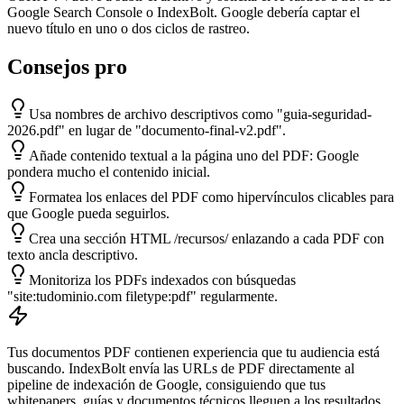
Google Search Console o IndexBolt. Google debería captar el
nuevo título en uno o dos ciclos de rastreo.
Consejos pro
Usa nombres de archivo descriptivos como "guia-seguridad-
2026.pdf" en lugar de "documento-final-v2.pdf".
Añade contenido textual a la página uno del PDF: Google
pondera mucho el contenido inicial.
Formatea los enlaces del PDF como hipervínculos clicables para
que Google pueda seguirlos.
Crea una sección HTML /recursos/ enlazando a cada PDF con
texto ancla descriptivo.
Monitoriza los PDFs indexados con búsquedas
"site:tudominio.com filetype:pdf" regularmente.
Tus documentos PDF contienen experiencia que tu audiencia está
buscando. IndexBolt envía las URLs de PDF directamente al
pipeline de indexación de Google, consiguiendo que tus
whitepapers, guías y documentos técnicos lleguen a los resultados