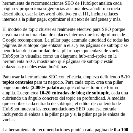
herramienta de recomendaciones SEO de HubSpot analiza cada
página y proporciona sugerencias accionables: añadir una meta
description, usar la keyword objetivo en el H1, incluir enlaces
internos a la pillar page, optimizar el alt text de imágenes y más.
El modelo de topic cluster es realmente efectivo para SEO porque
crea una estructura clara de enlaces internos que los algoritmos de
Google recompensan. La pillar page acumula autoridad de todas las
páginas de subtopic que enlazan a ella, y las páginas de subtopic se
benefician de la autoridad de la pillar page que enlaza de vuelta.
HubSpot lo visualiza como un diagrama hub-and-spoke en la
herramienta SEO, mostrando qué páginas de subtopic están
enlazadas y cuáles están huérfanas.
Para usar la herramienta SEO con eficacia, empieza definiendo
5-10
topics centrales
para tu negocio. Para cada topic, crea una pillar
page completa (
2.000+ palabras
) que cubra el topic de forma
amplia. Luego crea
10-20 entradas de blog de subtopic
, cada una
cubriendo un ángulo concreto del topic en profundidad. A medida
que escribes cada entrada de subtopic, el editor de contenido de
HubSpot muestra las recomendaciones SEO para esa entrada,
incluyendo si enlaza a la pillar page y si la pillar page le enlaza de
vuelta.
La herramienta de recomendaciones puntúa cada página de
0 a 100