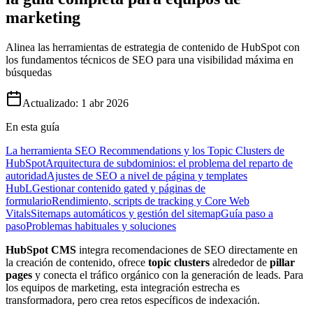
marketing
Alinea las herramientas de estrategia de contenido de HubSpot con
los fundamentos técnicos de SEO para una visibilidad máxima en
búsquedas
Actualizado:
1 abr 2026
En esta guía
La herramienta SEO Recommendations y los Topic Clusters de
HubSpot
Arquitectura de subdominios: el problema del reparto de
autoridad
Ajustes de SEO a nivel de página y templates
HubL
Gestionar contenido gated y páginas de
formulario
Rendimiento, scripts de tracking y Core Web
Vitals
Sitemaps automáticos y gestión del sitemap
Guía paso a
paso
Problemas habituales y soluciones
HubSpot CMS
integra recomendaciones de SEO directamente en
la creación de contenido, ofrece
topic clusters
alrededor de
pillar
pages
y conecta el tráfico orgánico con la generación de leads. Para
los equipos de marketing, esta integración estrecha es
transformadora, pero crea retos específicos de indexación.