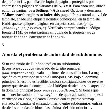
de preferencias, pantallas de login de páginas protegidas por
contraseña y páginas de variantes de A/B test. Para cada una, abre el
editor de página, ve a
Settings > Advanced Options
y desmarca
"Allow search engines to index this page."
Para control a nivel de
template, añade una etiqueta noindex condicional en tu template
HubL que se aplique a páginas en carpetas concretas (p. ej.,
,
). Verifícalo comprobando el código
/thank-you/*
/system/*
fuente HTML de estas páginas en busca de la etiqueta
<meta
.
name="robots" content="noindex">
5
Aborda el problema de autoridad de subdominios
Si tu contenido de HubSpot está en un subdominio
(
) separado de tu sitio principal
blog.empresa.com
(
), evalúa opciones de consolidación. La mejor
www.empresa.com
opción es migrar todo tu sitio a HubSpot CMS bajo el dominio
principal. Si eso no es factible, explora configuraciones de reverse
proxy que sirvan el contenido de HubSpot desde una subcarpeta de
tu dominio principal (
). Si tienes que
www.empresa.com/blog/
mantener los subdominios, asegúrate de que cada subdominio está
verificado en Google Search Console con su propio sitemap
enviado. Maximiza el enlazado interno entre subdominios: enlaza
desde las entradas de blog a las páginas del sitio principal y