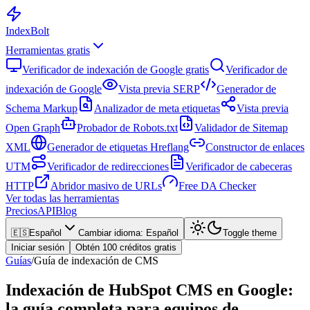
Index
Bolt
Herramientas gratis
Verificador de indexación de Google gratis
Verificador de
indexación de Google
Vista previa SERP
Generador de
Schema Markup
Analizador de meta etiquetas
Vista previa
Open Graph
Probador de Robots.txt
Validador de Sitemap
XML
Generador de etiquetas Hreflang
Constructor de enlaces
UTM
Verificador de redirecciones
Verificador de cabeceras
HTTP
Abridor masivo de URLs
Free DA Checker
Ver todas las herramientas
Precios
API
Blog
🇪🇸
Español
Cambiar idioma
:
Español
Toggle theme
Iniciar sesión
Obtén 100 créditos gratis
Guías
/
Guía de indexación de CMS
Indexación de HubSpot CMS en Google:
la guía completa para equipos de