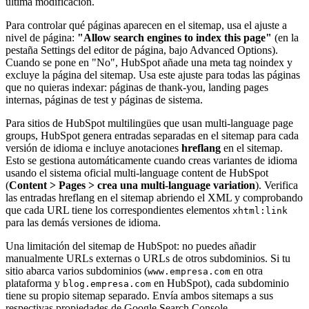
última modificación.
Para controlar qué páginas aparecen en el sitemap, usa el ajuste a
nivel de página:
"Allow search engines to index this page"
(en la
pestaña Settings del editor de página, bajo Advanced Options).
Cuando se pone en "No", HubSpot añade una meta tag noindex y
excluye la página del sitemap. Usa este ajuste para todas las páginas
que no quieras indexar: páginas de thank-you, landing pages
internas, páginas de test y páginas de sistema.
Para sitios de HubSpot multilingües que usan multi-language page
groups, HubSpot genera entradas separadas en el sitemap para cada
versión de idioma e incluye anotaciones
hreflang
en el sitemap.
Esto se gestiona automáticamente cuando creas variantes de idioma
usando el sistema oficial multi-language content de HubSpot
(
Content > Pages > crea una multi-language variation
). Verifica
las entradas hreflang en el sitemap abriendo el XML y comprobando
que cada URL tiene los correspondientes elementos
xhtml:link
para las demás versiones de idioma.
Una limitación del sitemap de HubSpot: no puedes añadir
manualmente URLs externas o URLs de otros subdominios. Si tu
sitio abarca varios subdominios (
en otra
www.empresa.com
plataforma y
en HubSpot), cada subdominio
blog.empresa.com
tiene su propio sitemap separado. Envía ambos sitemaps a sus
respectivas propiedades de Google Search Console.