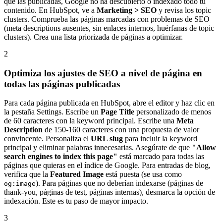
que las publicadas, Google no ha descubierto o indexado todo tu
contenido. En HubSpot, ve a
Marketing > SEO
y revisa los topic
clusters. Comprueba las páginas marcadas con problemas de SEO
(meta descriptions ausentes, sin enlaces internos, huérfanas de topic
clusters). Crea una lista priorizada de páginas a optimizar.
2
Optimiza los ajustes de SEO a nivel de página en
todas las páginas publicadas
Para cada página publicada en HubSpot, abre el editor y haz clic en
la pestaña Settings. Escribe un
Page Title
personalizado de menos
de 60 caracteres con la keyword principal. Escribe una
Meta
Description
de 150-160 caracteres con una propuesta de valor
convincente. Personaliza el
URL slug
para incluir la keyword
principal y eliminar palabras innecesarias. Asegúrate de que
"Allow
search engines to index this page"
está marcado para todas las
páginas que quieras en el índice de Google. Para entradas de blog,
verifica que la
Featured Image
está puesta (se usa como
). Para páginas que no deberían indexarse (páginas de
og:image
thank-you, páginas de test, páginas internas), desmarca la opción de
indexación. Este es tu paso de mayor impacto.
3