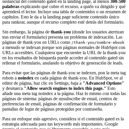
sustancial del contenido gated en la landing page, al menos
300-500
palabras
explicando qué cubre el recurso, a quién va dirigido y qué
aprenderá el lector. Incluye una tabla de contenidos o un resumen de
capítulos. Esto le da a la landing page suficiente contenido único
para rankear, aunque el recurso completo esté detrás del formulario.
Sin embargo, la página de
thank-you
(donde los usuarios aterrizan
tras enviar el formulario) presenta un problema de indexación. Las
páginas de thank-you en URLs como
/thank-you/nombre-ebook
a menudo se indexan porque son páginas normales de HubSpot con
URLs accesibles. Cualquiera que encuentre la URL de la thank-you
en los resultados de búsqueda puede acceder al contenido gated sin
rellenar el formulario, anulando tu objetivo de generación de leads.
Para evitar que las páginas de thank-you se indexen, pon la meta tag
robots a
noindex
en cada página de thank-you. En HubSpot, ve al
editor de página, haz clic en Settings, baja a
"Advanced Options"
y desmarca
"Allow search engines to index this page."
Esto
añade una meta tag noindex a la página. Haz lo mismo con todas las
páginas de sistema: páginas de unsubscribe de email, centros de
preferencias de email, páginas de confirmación de formulario y
pantallas de login de páginas protegidas por contraseña.
Para un enfoque más agresivo, considera si el contenido gated es la
estrategia adecuada para tus keywords más importantes. Google