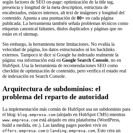
según factores de SEO on-page: optimización de la title tag,
presencia y longitud de la meta description, estructura de
encabezados, enlaces internos, alt text de imágenes y longitud del
contenido. Apunta a una puntuación de
80+
en cada página
publicada. La herramienta también señala problemas técnicos como
etiquetas canonical faltantes, títulos duplicados y páginas que no
están en el sitemap.
Sin embargo, la herramienta tiene limitaciones. No evalúa la
velocidad de página, los datos estructurados ni los backlinks
externos. Tampoco te dice si Google ha indexado realmente la
página: esa información está en
Google Search Console
, no en
HubSpot. Usa la herramienta de recomendaciones SEO como
checklist de optimización de contenido, pero verifica el estado real
de indexación en Search Console.
Arquitectura de subdominios: el
problema del reparto de autoridad
La implementación más común de HubSpot usa un subdominio para
el blog:
(alojado en HubSpot CMS) mientras
blog.empresa.com
está alojado en otra plataforma (WordPress,
www.empresa.com
build a medida, etc.). Las landing pages pueden vivir en
o
. Esto crea un
offers.empresa.com
landing.empresa.com