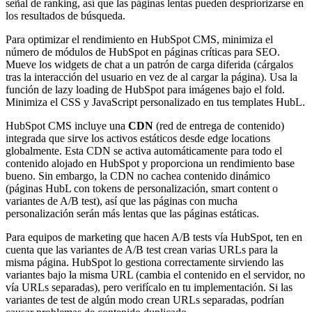
señal de ranking, así que las páginas lentas pueden despriorizarse en
los resultados de búsqueda.
Para optimizar el rendimiento en HubSpot CMS, minimiza el
número de módulos de HubSpot en páginas críticas para SEO.
Mueve los widgets de chat a un patrón de carga diferida (cárgalos
tras la interacción del usuario en vez de al cargar la página). Usa la
función de lazy loading de HubSpot para imágenes bajo el fold.
Minimiza el CSS y JavaScript personalizado en tus templates HubL.
HubSpot CMS incluye una
CDN
(red de entrega de contenido)
integrada que sirve los activos estáticos desde edge locations
globalmente. Esta CDN se activa automáticamente para todo el
contenido alojado en HubSpot y proporciona un rendimiento base
bueno. Sin embargo, la CDN no cachea contenido dinámico
(páginas HubL con tokens de personalización, smart content o
variantes de A/B test), así que las páginas con mucha
personalización serán más lentas que las páginas estáticas.
Para equipos de marketing que hacen A/B tests vía HubSpot, ten en
cuenta que las variantes de A/B test crean varias URLs para la
misma página. HubSpot lo gestiona correctamente sirviendo las
variantes bajo la misma URL (cambia el contenido en el servidor, no
vía URLs separadas), pero verifícalo en tu implementación. Si las
variantes de test de algún modo crean URLs separadas, podrían