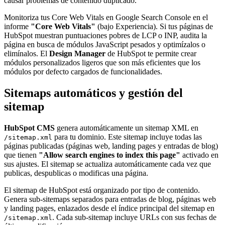
causar problemas de contenido duplicado.
Monitoriza tus Core Web Vitals en Google Search Console en el
informe
"Core Web Vitals"
(bajo Experiencia). Si tus páginas de
HubSpot muestran puntuaciones pobres de LCP o INP, audita la
página en busca de módulos JavaScript pesados y optimízalos o
elimínalos. El
Design Manager
de HubSpot te permite crear
módulos personalizados ligeros que son más eficientes que los
módulos por defecto cargados de funcionalidades.
Sitemaps automáticos y gestión del
sitemap
HubSpot CMS
genera automáticamente un sitemap XML en
para tu dominio. Este sitemap incluye todas las
/sitemap.xml
páginas publicadas (páginas web, landing pages y entradas de blog)
que tienen
"Allow search engines to index this page"
activado en
sus ajustes. El sitemap se actualiza automáticamente cada vez que
publicas, despublicas o modificas una página.
El sitemap de HubSpot está organizado por tipo de contenido.
Genera sub-sitemaps separados para entradas de blog, páginas web
y landing pages, enlazados desde el índice principal del sitemap en
. Cada sub-sitemap incluye URLs con sus fechas de
/sitemap.xml