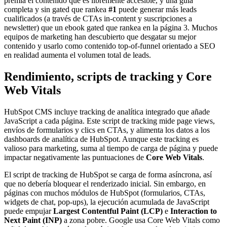
premia el contenido que es libremente accesible, y una guía
completa y sin gated que rankea
#1
puede generar más leads
cualificados (a través de CTAs in-content y suscripciones a
newsletter) que un ebook gated que rankea en la página 3. Muchos
equipos de marketing han descubierto que desgatar su mejor
contenido y usarlo como contenido top-of-funnel orientado a SEO
en realidad aumenta el volumen total de leads.
Rendimiento, scripts de tracking y Core
Web Vitals
HubSpot CMS incluye tracking de analítica integrado que añade
JavaScript a cada página. Este script de tracking mide page views,
envíos de formularios y clics en CTAs, y alimenta los datos a los
dashboards de analítica de HubSpot. Aunque este tracking es
valioso para marketing, suma al tiempo de carga de página y puede
impactar negativamente las puntuaciones de
Core Web Vitals
.
El script de tracking de HubSpot se carga de forma asíncrona, así
que no debería bloquear el renderizado inicial. Sin embargo, en
páginas con muchos módulos de HubSpot (formularios, CTAs,
widgets de chat, pop-ups), la ejecución acumulada de JavaScript
puede empujar
Largest Contentful Paint (LCP)
e
Interaction to
Next Paint (INP)
a zona pobre. Google usa Core Web Vitals como