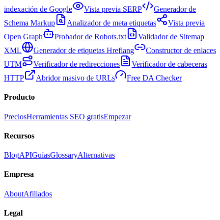
indexación de Google
Vista previa SERP
Generador de
Schema Markup
Analizador de meta etiquetas
Vista previa
Open Graph
Probador de Robots.txt
Validador de Sitemap
XML
Generador de etiquetas Hreflang
Constructor de enlaces
UTM
Verificador de redirecciones
Verificador de cabeceras
HTTP
Abridor masivo de URLs
Free DA Checker
Producto
Precios
Herramientas SEO gratis
Empezar
Recursos
Blog
API
Guías
Glossary
Alternativas
Empresa
About
Afiliados
Legal