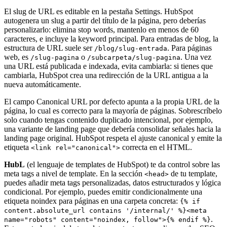
El slug de URL es editable en la pestaña Settings. HubSpot
autogenera un slug a partir del título de la página, pero deberías
personalizarlo: elimina stop words, mantenlo en menos de 60
caracteres, e incluye la keyword principal. Para entradas de blog, la
estructura de URL suele ser
. Para páginas
/blog/slug-entrada
web, es
o
. Una vez
/slug-pagina
/subcarpeta/slug-pagina
una URL está publicada e indexada, evita cambiarla: si tienes que
cambiarla, HubSpot crea una redirección de la URL antigua a la
nueva automáticamente.
El campo Canonical URL por defecto apunta a la propia URL de la
página, lo cual es correcto para la mayoría de páginas. Sobrescríbelo
solo cuando tengas contenido duplicado intencional, por ejemplo,
una variante de landing page que debería consolidar señales hacia la
landing page original. HubSpot respeta el ajuste canonical y emite la
etiqueta
correcta en el HTML.
<link rel="canonical">
HubL
(el lenguaje de templates de HubSpot) te da control sobre las
meta tags a nivel de template. En la sección
de tu template,
<head>
puedes añadir meta tags personalizadas, datos estructurados y lógica
condicional. Por ejemplo, puedes emitir condicionalmente una
etiqueta noindex para páginas en una carpeta concreta:
{% if
content.absolute_url contains '/internal/' %}<meta
.
name="robots" content="noindex, follow">{% endif %}